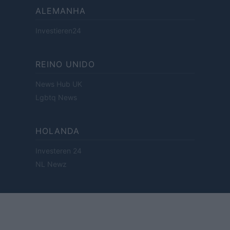
ALEMANHA
Investieren24
REINO UNIDO
News Hub UK
Lgbtq News
HOLANDA
Investeren 24
NL Newz