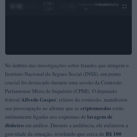
0:29 /
Ad
hub
Media
POWERED
1
/
4
4:27
BY
No âmbito das investigações sobre fraudes que atingem o
Instituto Nacional do Seguro Social (INSS), um ponto
crucial foi destacado durante uma sessão da Comissão
Parlamentar Mista de Inquérito (CPMI). O deputado
Alfredo Gaspar
federal
, relator da comissão, manifestou
criptomoedas
sua preocupação ao afirmar que as
estão
lavagem de
intimamente ligadas aos esquemas de
dinheiro
em análise. Durante a audiência, ele enfatizou a
R$ 100
gravidade da situação, revelando que cerca de