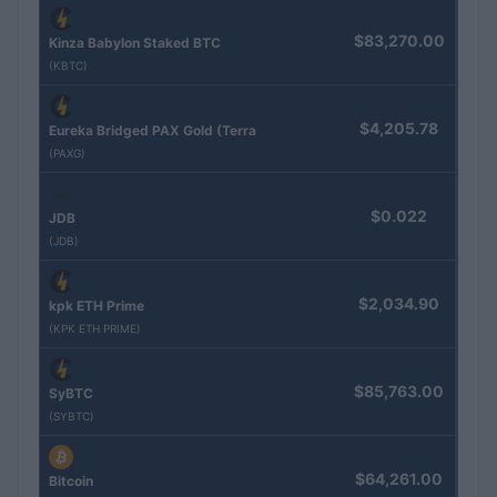
$83,270.00
Kinza Babylon Staked BTC
(KBTC)
$4,205.78
Eureka Bridged PAX Gold (Terra
(PAXG)
$0.022
JDB
(JDB)
$2,034.90
kpk ETH Prime
(KPK ETH PRIME)
$85,763.00
SyBTC
(SYBTC)
$64,261.00
Bitcoin