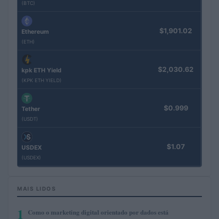
(BTC)
$1,901.02
Ethereum
(ETH)
$2,030.62
kpk ETH Yield
(KPK ETH YIELD)
$0.999
Tether
(USDT)
$1.07
USDEX
(USDEX)
MAIS LIDOS
1
Como o marketing digital orientado por dados está