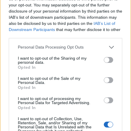
your opt-out. You may separately opt-out of the further
disclosure of your personal information by third parties on the
IAB’s list of downstream participants. This information may
also be disclosed by us to third parties on the
IAB’s List of
Continue lendo
Downstream Participants
that may further disclose it to other
third parties.
NÃO CLASSIFICADO
Please note that this website/app uses one or more Google
Personal Data Processing Opt Outs
services and may gather and store information including but
not limited to your visit or usage behaviour. You may click to
I want to opt-out of the Sharing of my
personal data.
grant or deny consent to Google and its third-party tags to
Opted In
use your data for below specified purposes in below Google
consent section.
I want to opt-out of the Sale of my
Personal Data.
Opted In
I want to opt-out of processing my
Personal Data for Targeted Advertising.
Opted In
I want to opt-out of Collection, Use,
Petróleo Brent cai 8.3% e arrasta commodities em agosto de
Retention, Sale, and/or Sharing of my
Personal Data that Is Unrelated with the
2026
Purposes for which it was collected.