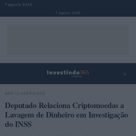
Pular para o conteúdo
7 agosto 2026
7 agosto 2026
⌕
×
⌕
NÃO CLASSIFICADO
Buscar
Deputado Relaciona Criptomoedas a
Lavagem de Dinheiro em Investigação
do INSS