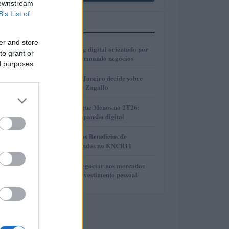
 downstream
B’s List of
MAIS LIDOS
er and store
1
Como o marketing digital orientado por
to grant or
dados está transformando negócios
ed purposes
2
Justiça do Rio de Janeiro decide sobre
divisão de bens de Zagallo
3
Resultados da Pague Menos no 2T26:
lucro, receita e expansão digital
4
Compreendendo os Benefícios de
Reinvestir Dividendos no KNCR11
5
Descubra como negociar nos mercados
financeiros sem investimento pessoal