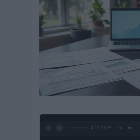
0:28 / 3:09
1
/
4