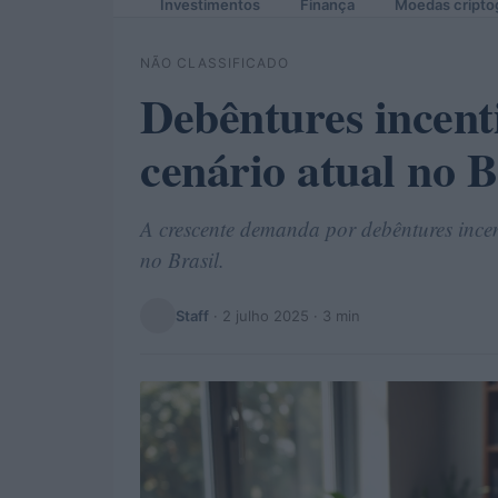
Investimentos
Finança
Moedas cripto
NÃO CLASSIFICADO
Debêntures incent
cenário atual no B
A crescente demanda por debêntures incen
no Brasil.
Staff
·
2 julho 2025
· 3 min