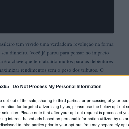
asileiro tem vivido uma verdadeira revolução na forma
 seu dinheiro. Você já parou para pensar no impacto
a é a chave que tem atraído muitos para as debêntures
maximizar rendimentos sem o peso dos tributos. O
a diferença na rentabilidade em relação aos títulos
es não para de crescer. Afinal, quem não quer
o365 -
Do Not Process My Personal Information
to opt-out of the sale, sharing to third parties, or processing of your per
formation for targeted advertising by us, please use the below opt-out s
r selection. Please note that after your opt-out request is processed y
eing interest-based ads based on personal information utilized by us or
disclosed to third parties prior to your opt-out. You may separately opt-