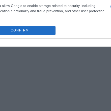
 Câmara, Hugo Motta, já sinalizou que as discussões
o allow Google to enable storage related to security, including
cation functionality and fraud prevention, and other user protection.
CONFIRM