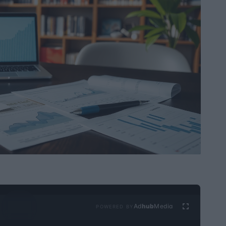
Ad
hub
Media
POWERED BY