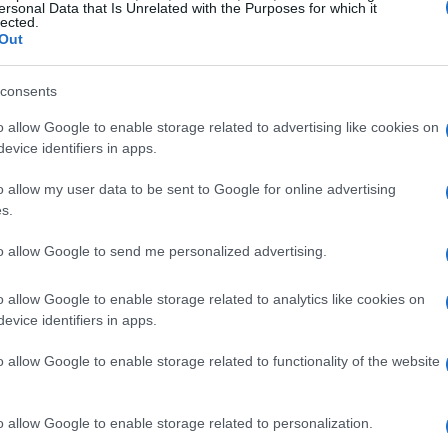
éis atrelados a projetos de infraestrutura. Durante a
ersonal Data that Is Unrelated with the Purposes for which it
lected.
movimentaram, em média, R$ 751 milhões por dia –
Out
 que ficaram em R$ 403 milhões.
consents
uição dos rendimentos, as debêntures incentivadas
o allow Google to enable storage related to advertising like cookies on
res. E em um momento em que a segurança tributária é
evice identifiers in apps.
z mais desejável. A crescente demanda por esses papéis
o allow my user data to be sent to Google for online advertising
 Brasil enfrenta, o que torna a busca por
s.
de para muitos.
to allow Google to send me personalized advertising.
ia no mercado
o allow Google to enable storage related to analytics like cookies on
evice identifiers in apps.
l, especialmente com a proposta de uma Medida
o allow Google to enable storage related to functionality of the website
de 5% de Imposto de Renda sobre aplicações que hoje
as. Se essa medida for aprovada, o apetite dos
o allow Google to enable storage related to personalization.
 impacto significativo. Entretanto, a tramitação da MP