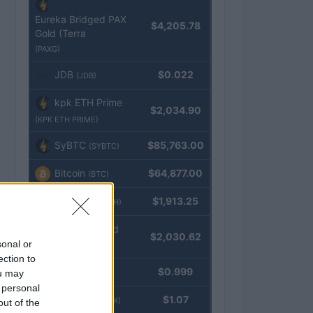
Eureka Bridged PAX
$4,205.78
Gold (Terra
(PAXG)
JDB
$0.022
(JDB)
kpk ETH Prime
$2,034.90
(KPK ETH PRIME)
SyBTC
$85,763.00
(SYBTC)
Bitcoin
$64,877.00
(BTC)
Ethereum
$1,913.25
(ETH)
kpk ETH Yield
$2,030.62
sonal or
(KPK ETH YIELD)
ection to
Tether
$0.999
ou may
(USDT)
 personal
USDEX
$1.07
(USDEX)
out of the