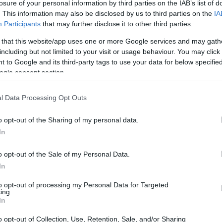
losure of your personal information by third parties on the IAB’s list of
. This information may also be disclosed by us to third parties on the
IA
Participants
that may further disclose it to other third parties.
 that this website/app uses one or more Google services and may gath
including but not limited to your visit or usage behaviour. You may click 
 to Google and its third-party tags to use your data for below specifi
ogle consent section.
l Data Processing Opt Outs
o opt-out of the Sharing of my personal data.
In
a por rentabilidade
o opt-out of the Sale of my Personal Data.
In
 redução de 9,1 pontos-base nos spreads das
to opt-out of processing my Personal Data for Targeted
ing.
dência de alta que já durava algum tempo. Isso mostra
In
r mão de um pouco de rendimento em troca de vantagens
o opt-out of Collection, Use, Retention, Sale, and/or Sharing