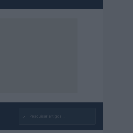
⌕
Buscar