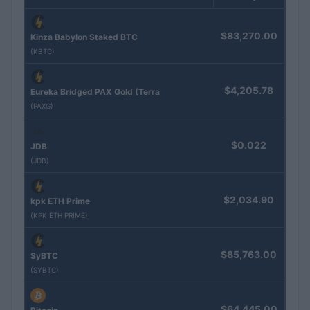
$83,270.00
Kinza Babylon Staked BTC
(KBTC)
$4,205.78
Eureka Bridged PAX Gold (Terra
(PAXG)
$0.022
JDB
(JDB)
$2,034.90
kpk ETH Prime
(KPK ETH PRIME)
$85,763.00
SyBTC
(SYBTC)
$64,445.00