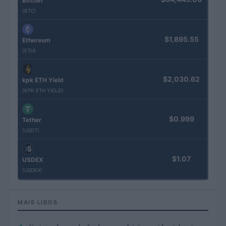
Bitcoin
(BTC)
$1,895.55
Ethereum
(ETH)
$2,030.62
kpk ETH Yield
(KPK ETH YIELD)
$0.999
Tether
(USDT)
$1.07
USDEX
(USDEX)
MAIS LIDOS