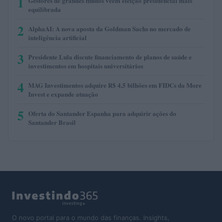
1
Gestores de grandes fundos veem eleição presidencial mais
equilibrada
2
AlphaAI: A nova aposta da Goldman Sachs no mercado de
inteligência artificial
3
Presidente Lula discute financiamento de planos de saúde e
investimentos em hospitais universitários
4
MAG Investimentos adquire R$ 4,5 bilhões em FIDCs da More
Invest e expande atuação
5
Oferta do Santander Espanha para adquirir ações do
Santander Brasil
O novo portal para o mundo das finanças. Insights,