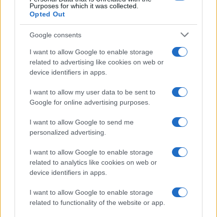
define limites diários e revisa operações fechadas para
Purposes for which it was collected.
Opted Out
aprender. Assim aumentas consistência sem sacrificar a
day trade
flexibilidade necessária ao
.
Google consents
Que riscos permanecem? A correlação entre ativos pode
I want to allow Google to enable storage
related to advertising like cookies on web or
mudar de forma abrupta. Movimentos de fluxo e notícias
device identifiers in apps.
imprevistas mantêm a incerteza elevada. Para minimizar
esse impacto, testa estratégias em ambiente simulado e
I want to allow my user data to be sent to
Google for online advertising purposes.
documenta decisões.
I want to allow Google to send me
Como próximo passo operacional, monitora indicadores
personalized advertising.
conjunturais relevantes e revisa o plano a cada mês. Um
I want to allow Google to enable storage
desenvolvimento a observar: a evolução das condições
related to analytics like cookies on web or
monetárias internacionais poderá redefinir padrões de
device identifiers in apps.
correlação em 2026.
I want to allow Google to enable storage
related to functionality of the website or app.