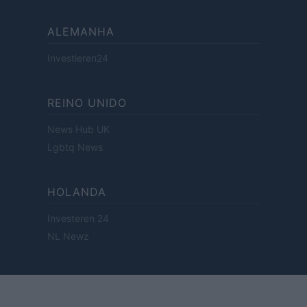
ALEMANHA
Investieren24
REINO UNIDO
News Hub UK
Lgbtq News
HOLANDA
Investeren 24
NL Newz