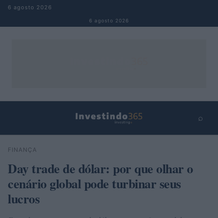
Pular para o conteúdo
6 agosto 2026
6 agosto 2026
⌕
×
⌕
FINANÇA
Buscar
Day trade de dólar: por que olhar o
cenário global pode turbinar seus
lucros