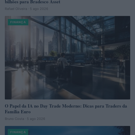
bilhões para Bradesco Asset
Rafael Oliveira · 5 ago 2026
FINANÇA
O Papel da IA no Day Trade Moderno: Dicas para Traders da
Família Euro
Bruno Costa · 5 ago 2026
FINANÇA