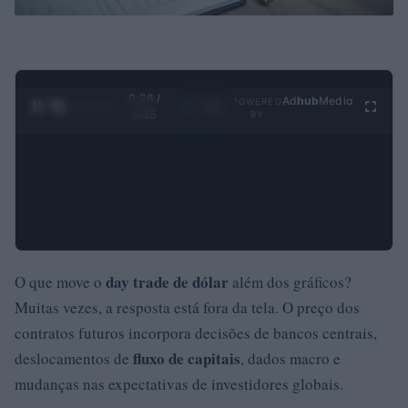
0:30 /
Ad
hub
Media
POWERED
1
/
4
3:55
BY
day trade de dólar
O que move o
além dos gráficos?
Muitas vezes, a resposta está fora da tela. O preço dos
contratos futuros incorpora decisões de bancos centrais,
fluxo de capitais
deslocamentos de
, dados macro e
mudanças nas expectativas de investidores globais.