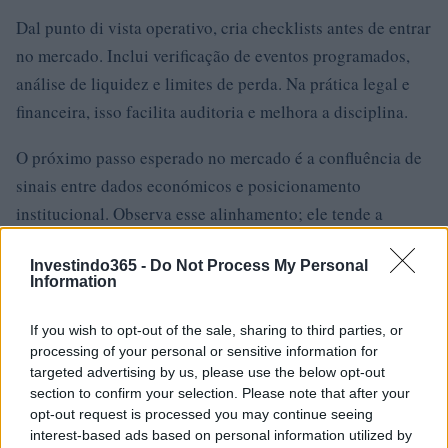
Dal punto di vista operativo, cria checklists antes de entrar
no mercado. Inclui verificação de eventos programados,
análise de liquidez e limites de perda. Na prática legal e
financeira, isso facilita auditoria e melhora a disciplina.
O próximo passo esperado no mercado é a confluência de
sinais entre dados económicos e posicionamento
institucional. Observa esse alinhamento; ele tende a
clarificar a trajetória das taxas e a guiar os movimentos do
Investindo365 -
Do Not Process My Personal
dólar.
Information
Observa esse alinhamento; ele tende a clarificar a
If you wish to opt-out of the sale, sharing to third parties, or
trajetória das taxas e a guiar os movimentos do dólar.
processing of your personal or sensitive information for
Como transformar essa leitura em vantagem prática?
targeted advertising by us, please use the below opt-out
section to confirm your selection. Please note that after your
Adote um plano de ação simples e repetível. Primeiro,
opt-out request is processed you may continue seeing
interest-based ads based on personal information utilized by
monitoramento
integre sinais técnicos com um painel de