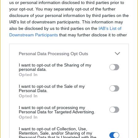
us or personal information disclosed to third parties prior to
que priorize correlações relevantes. Segundo, refine uma
your opt-out. You may separately opt-out of the further
lista curta de eventos que realmente alteram fluxo e
disclosure of your personal information by third parties on the
IAB’s list of downstream participants. This information may
volatilidade. Terceiro, pratique a disciplina de reduzir
also be disclosed by us to third parties on the
IAB’s List of
exposição quando os sinais contradizem-se ou a
Downstream Participants
that may further disclose it to other
volatilidade aumenta.
third parties.
Please note that this website/app uses one or more Google
Personal Data Processing Opt Outs
Do ponto de vista normativo, decisões e relatórios macro
services and may gather and store information including but
podem criar janelas de risco compliance para corretoras e
not limited to your visit or usage behaviour. You may click to
I want to opt-out of the Sharing of my
personal data.
grant or deny consent to Google and its third-party tags to
plataformas. O risco compliance é real: falhas na gestão de
Opted In
use your data for below specified purposes in below Google
risco em episódios de alta volatilidade acarretam perdas e
consent section.
I want to opt-out of the Sale of my
potenciais autos regulatórios. Nella pratica legale
Personal Data.
Opted In
quotidiana, recomenda-se documentar regras de execução
e níveis de corte para cada estratégia intradiária.
I want to opt-out of processing my
Personal Data for Targeted Advertising.
Opted In
capital
Na prática de trading, privilegia-se a proteção do
I want to opt-out of Collection, Use,
sobre o ganho pontual. Usa ordens de gestão de risco,
Retention, Sale, and/or Sharing of my
Personal Data that Is Unrelated with the