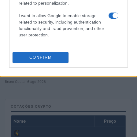
related to personalization.
I want to allow Google to enable storage
related to security, including authentication
functionality and fraud prevention, and other
user protection.
CONFIRM
Principais ações recomendadas para dividendos em agosto de
2026
Bruno Costa · 6 ago 2026
COTAÇÕES CRYPTO
Nome
Preço