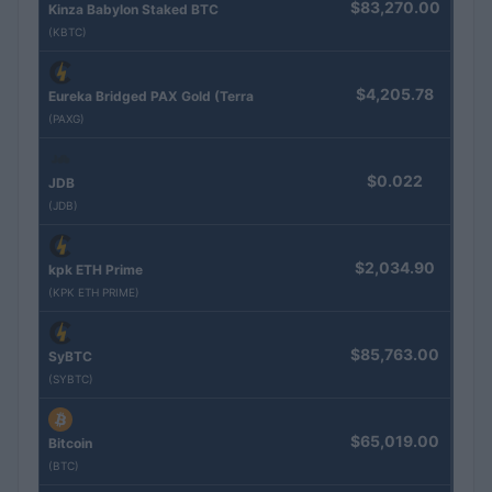
$83,270.00
Kinza Babylon Staked BTC
(KBTC)
$4,205.78
Eureka Bridged PAX Gold (Terra
(PAXG)
$0.022
JDB
(JDB)
$2,034.90
kpk ETH Prime
(KPK ETH PRIME)
$85,763.00
SyBTC
(SYBTC)
$65,019.00
Bitcoin
(BTC)