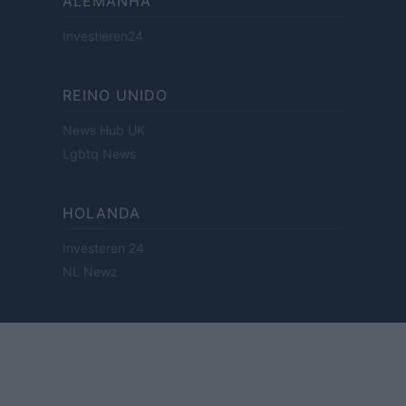
ALEMANHA
Investieren24
REINO UNIDO
News Hub UK
Lgbtq News
HOLANDA
Investeren 24
NL Newz