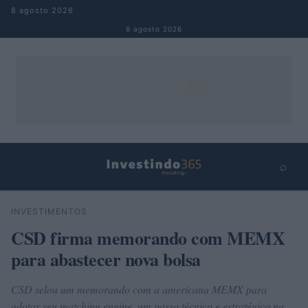
Pular para o conteúdo
8 agosto 2026
8 agosto 2026
⌕
×
⌕
INVESTIMENTOS
Buscar
CSD firma memorando com MEMX
para abastecer nova bolsa
CSD selou um memorando com a americana MEMX para
adotar seu matching engine, um passo técnico e estratégico na