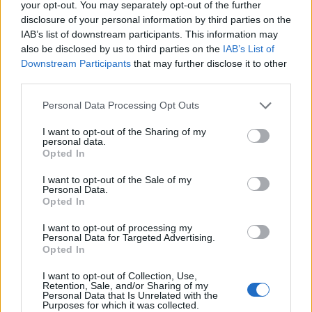
your opt-out. You may separately opt-out of the further
disclosure of your personal information by third parties on the
IAB’s list of downstream participants. This information may
Continue lendo
also be disclosed by us to third parties on the
IAB’s List of
Downstream Participants
that may further disclose it to other
third parties.
INVESTIMENTOS
Please note that this website/app uses one or more Google
Personal Data Processing Opt Outs
services and may gather and store information including but
not limited to your visit or usage behaviour. You may click to
I want to opt-out of the Sharing of my
personal data.
grant or deny consent to Google and its third-party tags to
Opted In
use your data for below specified purposes in below Google
consent section.
I want to opt-out of the Sale of my
Personal Data.
Opted In
I want to opt-out of processing my
Personal Data for Targeted Advertising.
Opted In
Crescimento de 131% nos investimentos imobiliários em São
I want to opt-out of Collection, Use,
Paulo entre 2026 e 2026
Retention, Sale, and/or Sharing of my
Personal Data that Is Unrelated with the
Rafael Oliveira · 8 ago 2026
Purposes for which it was collected.