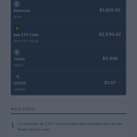
$1,920.65
Ethereum
(ETH)
$2,030.62
kpk ETH Yield
(KPK ETH YIELD)
$0.999
Tether
(USDT)
$1.07
USDEX
(USDEX)
MAIS LIDOS
1
Crescimento de 131% nos investimentos imobiliários em São
Paulo em três anos