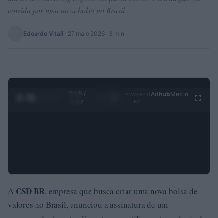
corrida por uma nova bolsa no Brasil
Edoardo Vitali
·
27 maio 2026
· 3 min
0:29 /
Ad
hub
Media
POWERED
1
/
4
4:27
BY
CSD BR
A
, empresa que busca criar uma nova bolsa de
valores no Brasil, anunciou a assinatura de um