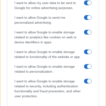
critica limitações orçamentárias
I want to allow my user data to be sent to
Google for online advertising purposes.
Rafael Oliveira · 6 ago 2026
I want to allow Google to send me
FINANÇA
personalized advertising.
I want to allow Google to enable storage
related to analytics like cookies on web or
device identifiers in apps.
I want to allow Google to enable storage
related to functionality of the website or app.
I want to allow Google to enable storage
related to personalization.
I want to allow Google to enable storage
Gávea Investimentos fecha multimercados e transfere R$ 2
related to security, including authentication
bilhões para Bradesco Asset
functionality and fraud prevention, and other
Rafael Oliveira · 5 ago 2026
user protection.