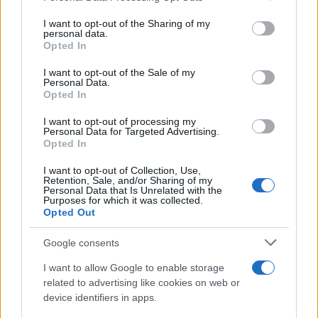
services and may gather and store information including but
not limited to your visit or usage behaviour. You may click to
I want to opt-out of the Sharing of my
personal data.
grant or deny consent to Google and its third-party tags to
Opted In
Ouro e dólar sob pressão: como os mercados estão
use your data for below specified purposes in below Google
respondendo às últimas notícias
consent section.
I want to opt-out of the Sale of my
Personal Data.
Beatriz Almeida · 6 ago 2026
Opted In
FINANÇA
I want to opt-out of processing my
Personal Data for Targeted Advertising.
Opted In
I want to opt-out of Collection, Use,
Retention, Sale, and/or Sharing of my
Personal Data that Is Unrelated with the
Purposes for which it was collected.
Opted Out
Google consents
I want to allow Google to enable storage
related to advertising like cookies on web or
device identifiers in apps.
Presidente Lula propõe política fiscal séria para reduzir juros e