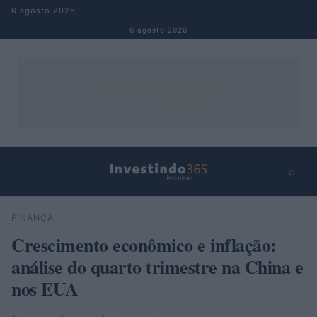
Pular para o conteúdo
6 agosto 2026
6 agosto 2026
⌕
×
⌕
FINANÇA
Buscar
Crescimento econômico e inflação:
análise do quarto trimestre na China e
nos EUA