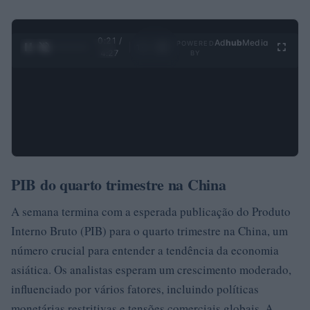
0:22 /
Ad
hub
Media
POWERED
1
/
4
4:27
BY
PIB do quarto trimestre na China
A semana termina com a esperada publicação do Produto
Interno Bruto (PIB) para o quarto trimestre na China, um
número crucial para entender a tendência da economia
asiática. Os analistas esperam um crescimento moderado,
influenciado por vários fatores, incluindo políticas
monetárias restritivas e tensões comerciais globais. A