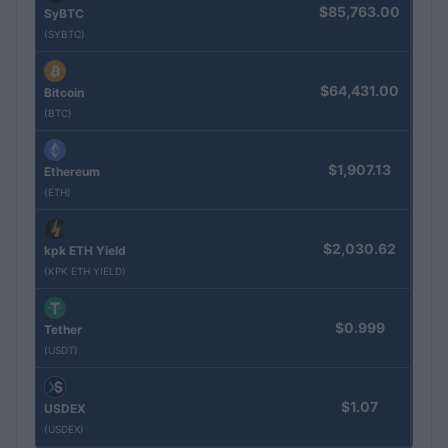
$85,763.00
SyBTC
(SYBTC)
$64,431.00
Bitcoin
(BTC)
$1,907.13
Ethereum
(ETH)
$2,030.62
kpk ETH Yield
(KPK ETH YIELD)
$0.999
Tether
(USDT)
$1.07
USDEX
(USDEX)