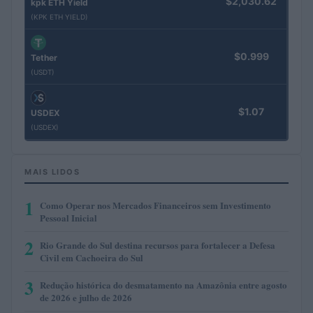
$2,030.62
kpk ETH Yield
(KPK ETH YIELD)
$0.999
Tether
(USDT)
$1.07
USDEX
(USDEX)
MAIS LIDOS
1
Como Operar nos Mercados Financeiros sem Investimento
Pessoal Inicial
2
Rio Grande do Sul destina recursos para fortalecer a Defesa
Civil em Cachoeira do Sul
3
Redução histórica do desmatamento na Amazônia entre agosto
de 2026 e julho de 2026