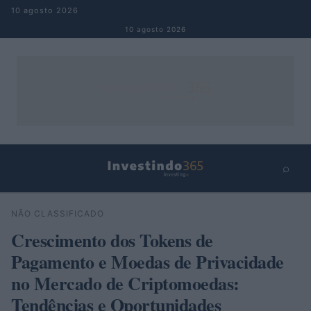
Pular para o conteúdo
10 agosto 2026
10 agosto 2026
⌕
×
⌕
NÃO CLASSIFICADO
Buscar
Crescimento dos Tokens de
Pagamento e Moedas de Privacidade
no Mercado de Criptomoedas:
Tendências e Oportunidades