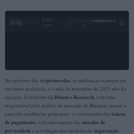
0:29 /
Ad
hub
Media
POWERED
1
/
4
3:09
BY
criptomoedas
No universo das
, as mudanças ocorrem em
um ritmo acelerado, e o mês de novembro de 2025 não foi
Binance Research
exceção. O relatório da
, a divisão
responsável pela análise de mercado da Binance, trouxe à
tokens
tona três tendências principais: o crescimento dos
de pagamento
moedas de
, o fortalecimento das
privacidade
negociação
e a evolução dos modelos de