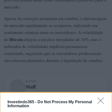
mercado.
Apesar da correção acentuada em outubro, a alavancagem
do mercado rapidamente se recuperou, indicando um
sentimento otimista entre os investidores. A volatilidade
Bitcoin
do
chegou a um pico intradiário de 16%, mas o
indicador de volatilidade implícita permaneceu
controlado, sugerindo que os investidores profissionais
não estavam alarmados durante a liquidação de outubro.
AUTOR
Staff
Investindo365 -
Do Not Process My Personal
Information