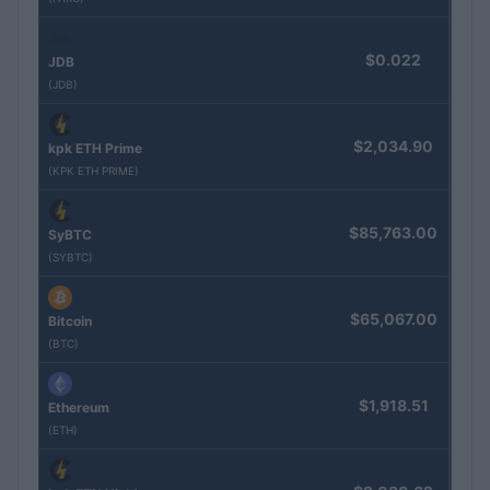
$0.022
JDB
(JDB)
$2,034.90
kpk ETH Prime
(KPK ETH PRIME)
$85,763.00
SyBTC
(SYBTC)
$65,067.00
Bitcoin
(BTC)
$1,918.51
Ethereum
(ETH)