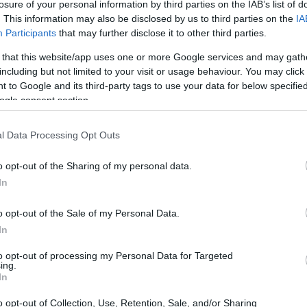
losure of your personal information by third parties on the IAB’s list of
. This information may also be disclosed by us to third parties on the
IA
umento significativo nos preços ao produtor,
Participants
that may further disclose it to other third parties.
 that this website/app uses one or more Google services and may gath
including but not limited to your visit or usage behaviour. You may click 
 to Google and its third-party tags to use your data for below specifi
ogle consent section.
l Data Processing Opt Outs
o opt-out of the Sharing of my personal data.
In
o opt-out of the Sale of my Personal Data.
In
to opt-out of processing my Personal Data for Targeted
ing.
In
o opt-out of Collection, Use, Retention, Sale, and/or Sharing