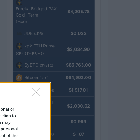
Eureka Bridged PAX
$4,205.78
Gold (Terra
(PAXG)
JDB
$0.022
(JDB)
kpk ETH Prime
$2,034.90
(KPK ETH PRIME)
SyBTC
$85,763.00
(SYBTC)
Bitcoin
$64,992.00
(BTC)
Ethereum
$1,917.01
(ETH)
kpk ETH Yield
$2,030.62
sonal or
(KPK ETH YIELD)
ection to
Tether
$0.999
ou may
(USDT)
 personal
USDEX
$1.07
(USDEX)
out of the