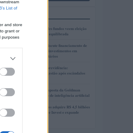
 downstream
B’s List of
MAIS LIDOS
er and store
1
Gestores de grandes fundos veem eleição
to grant or
presidencial mais equilibrada
ed purposes
2
Presidente Lula discute financiamento de
planos de saúde e investimentos em
hospitais universitários
3
Reformas no Rioprevidência:
Transparência e gestão após escândalos
financeiros
4
AlphaAI: A nova aposta da Goldman
Sachs no mercado de inteligência artificial
5
MAG Investimentos adquire R$ 4,5 bilhões
em FIDCs da More Invest e expande
atuação