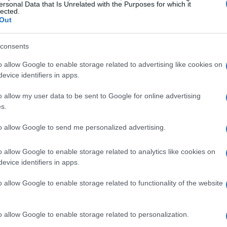
ersonal Data that Is Unrelated with the Purposes for which it
lected.
Out
,4%
em uma base anual, número que surpreendeu
nor de 2,9%.
Esse resultado é particularmente
consents
quisa anterior foi revisado para
3,1%
,
o allow Google to enable storage related to advertising like cookies on
evice identifiers in apps.
o allow my user data to be sent to Google for online advertising
enciam os preços
s.
to allow Google to send me personalized advertising.
ão é influenciado por vários fatores, incluindo o
 pressões inflacionárias globais. Nos últimos meses,
o allow Google to enable storage related to analytics like cookies on
endência ascendente, contribuindo para o aumento dos
evice identifiers in apps.
. Além disso, a recuperação econômica pós-pandemia
o allow Google to enable storage related to functionality of the website
ndo ainda mais os preços
o allow Google to enable storage related to personalization.