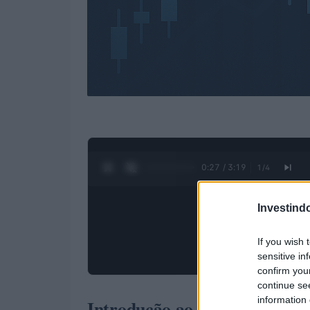
0:28 / 3:19
1
/
4
Investind
If you wish 
sensitive in
confirm you
continue se
information 
Introdução ao crescimento do