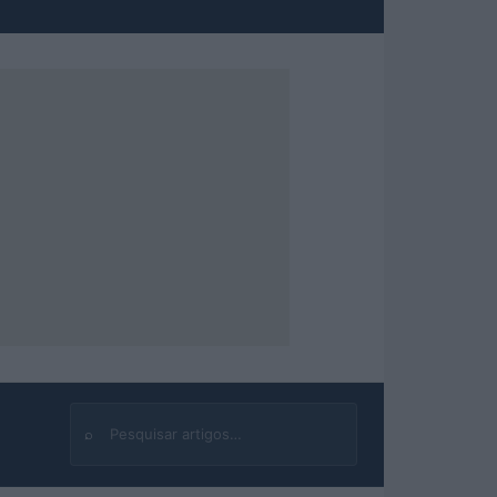
⌕
Buscar