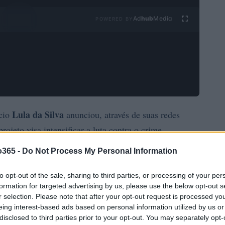
Ad
hub
Media
POWERED BY
Lula da Silva
ácio
anunciou, através de suas redes
projeto visa intensificar a luta contra o crime
iniciativa tem como objetivo demonstrar como o
o365 -
Do Not Process My Personal Information
m a intenção de ‘asfixiá-las financeiramente’. O
prioridade, sinalizando uma nova fase na política de
to opt-out of the sale, sharing to third parties, or processing of your per
formation for targeted advertising by us, please use the below opt-out s
r selection. Please note that after your opt-out request is processed y
eing interest-based ads based on personal information utilized by us or
disclosed to third parties prior to your opt-out. You may separately opt-