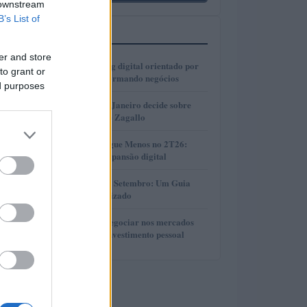
 downstream
B’s List of
MAIS LIDOS
er and store
1
Como o marketing digital orientado por
to grant or
dados está transformando negócios
ed purposes
2
Justiça do Rio de Janeiro decide sobre
divisão de bens de Zagallo
3
Resultados da Pague Menos no 2T26:
lucro, receita e expansão digital
4
Taxas de CDB em Setembro: Um Guia
Completo e Atualizado
5
Descubra como negociar nos mercados
financeiros sem investimento pessoal