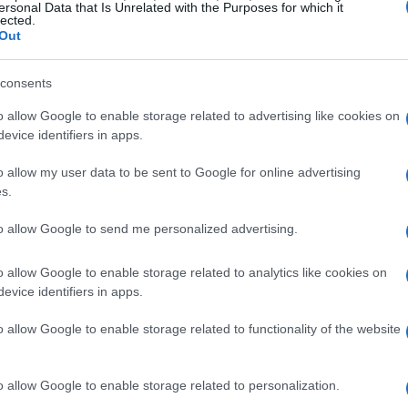
ersonal Data that Is Unrelated with the Purposes for which it
30 anos
hegar a
de prisão. Essa iniciativa reflete o
lected.
Out
upos que exploram a população mais vulnerável do
consents
o allow Google to enable storage related to advertising like cookies on
evice identifiers in apps.
criação de um novo tipo penal, que define a
organização
o allow my user data to be sent to Google for online advertising
adaptar-se às complexidades do crime organizado
s.
 eficaz do sistema de justiça. Além disso, o projeto
to allow Google to send me personalized advertising.
acilitar a troca de informações entre diferentes órgãos
oordenada.
o allow Google to enable storage related to analytics like cookies on
evice identifiers in apps.
o allow Google to enable storage related to functionality of the website
amentas de investigação
, que permitirão, por
o allow Google to enable storage related to personalization.
 em empresas suspeitas de serem utilizadas como