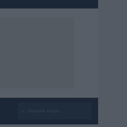
⌕
Buscar