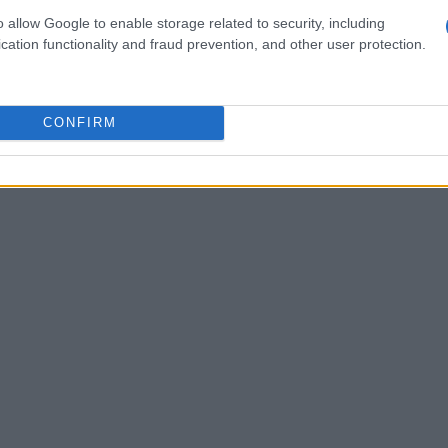
iro. Essa abordagem reflete um desejo de ir além das
o allow Google to enable storage related to security, including
cation functionality and fraud prevention, and other user protection.
strutura financeira das facções.
CONFIRM