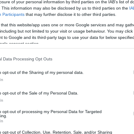
losure of your personal information by third parties on the IAB’s list of
. This information may also be disclosed by us to third parties on the
IA
Participants
that may further disclose it to other third parties.
 that this website/app uses one or more Google services and may gath
including but not limited to your visit or usage behaviour. You may click 
 to Google and its third-party tags to use your data for below specifi
ogle consent section.
l Data Processing Opt Outs
o opt-out of the Sharing of my personal data.
In
o opt-out of the Sale of my Personal Data.
In
ção
to opt-out of processing my Personal Data for Targeted
ing.
In
ie de ações para fortalecer a atuação do Estado no
as principais medidas, destaca-se o aumento das penas
o opt-out of Collection, Use, Retention, Sale, and/or Sharing