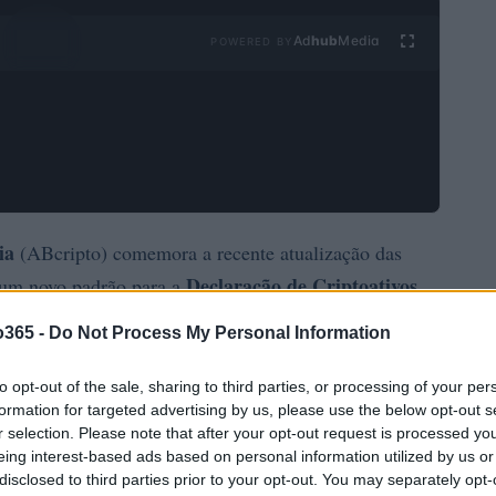
Ad
hub
Media
POWERED BY
ia
(ABcripto) comemora a recente atualização das
Declaração de Criptoativos
e um novo padrão para a
r meio da Instrução Normativa nº 2.291/2025, busca
o365 -
Do Not Process My Personal Information
OCDE
inido pela
, denominado
Crypto-Asset Reporting
transparência fiscal
 a
e combater atividades ilícitas
to opt-out of the sale, sharing to third parties, or processing of your per
formation for targeted advertising by us, please use the below opt-out s
tidores brasileiros? É uma mudança que promete trazer
r selection. Please note that after your opt-out request is processed y
eing interest-based ads based on personal information utilized by us or
disclosed to third parties prior to your opt-out. You may separately opt-