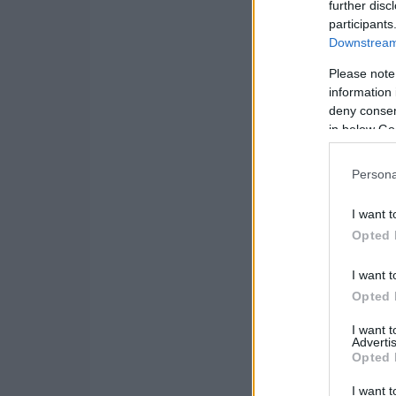
further disc
participants
Downstream 
Please note
information 
deny consent
in below Go
Persona
I want t
Opted 
I want t
Opted 
I want 
Advertis
Opted 
I want t