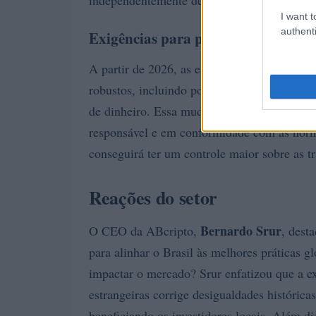
independentemente de onde essas transaçõe
I want t
authenti
Exigências para prestadoras de ser
A partir de 2026, as empresas precisarão i
Conheça se
robustos, incluindo políticas de
de dinheiro. Essa mudança visa garantir que
responsável e em conformidade com as norma
conseguirá ter um controle maior sobre as t
Reações do setor
Bernardo Srur
O CEO da ABcripto,
, dest
para alinhar o Brasil às melhores práticas g
impactar o mercado? Srur enfatizou que a ex
estrangeiras corrige desigualdades históric
beneficiando os investidores locais. Além 