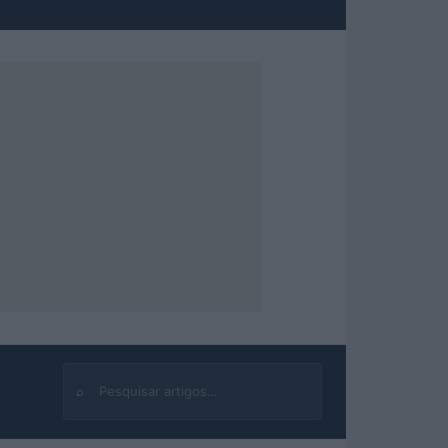
⌕
Buscar