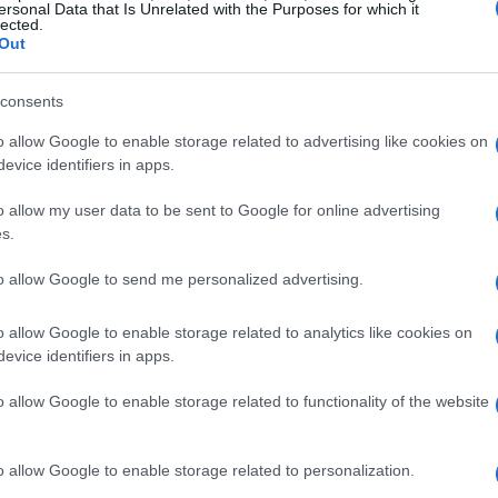
ersonal Data that Is Unrelated with the Purposes for which it
lected.
Out
consents
o allow Google to enable storage related to advertising like cookies on
evice identifiers in apps.
o allow my user data to be sent to Google for online advertising
s.
to allow Google to send me personalized advertising.
ipto
o allow Google to enable storage related to analytics like cookies on
evice identifiers in apps.
ntém as obrigações de reporte anteriores, mas também
mpresas que oferecem serviços de criptoativos aos
o allow Google to enable storage related to functionality of the website
da DeCripto, as prestadoras de serviços, sejam
 de reportar todas as operações realizadas,
o allow Google to enable storage related to personalization.