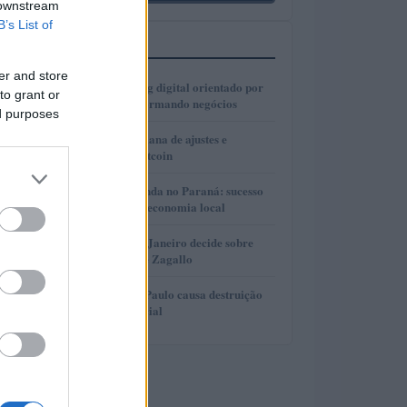
 downstream
B’s List of
MAIS LIDOS
er and store
1
Como o marketing digital orientado por
to grant or
dados está transformando negócios
ed purposes
2
Real e cripto: semana de ajustes e
dominância de Bitcoin
3
Turismo de Lavanda no Paraná: sucesso
que movimenta a economia local
4
Justiça do Rio de Janeiro decide sobre
divisão de bens de Zagallo
5
Incêndio em São Paulo causa destruição
em centro comercial