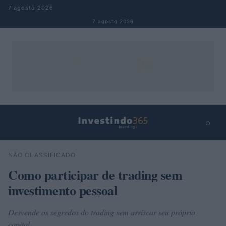
Pular para o conteúdo
7 agosto 2026
7 agosto 2026
⌕
×
⌕
NÃO CLASSIFICADO
Buscar
Como participar de trading sem
investimento pessoal
Desvende os segredos do trading sem arriscar seu próprio
capital.