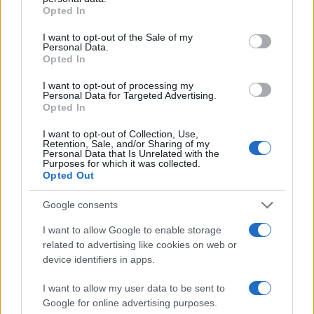
grant or deny consent to Google and its third-party tags to
Opted In
use your data for below specified purposes in below Google
consent section.
I want to opt-out of the Sale of my
Personal Data.
Opted In
Continue lendo
I want to opt-out of processing my
Personal Data for Targeted Advertising.
Opted In
NÃO CLASSIFICADO
I want to opt-out of Collection, Use,
Retention, Sale, and/or Sharing of my
Personal Data that Is Unrelated with the
Purposes for which it was collected.
Opted Out
Google consents
I want to allow Google to enable storage
related to advertising like cookies on web or
device identifiers in apps.
I want to allow my user data to be sent to
Google for online advertising purposes.
Petróleo Brent cai 8.3% e arrasta commodities em agosto de