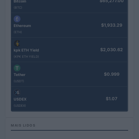
$65,277.00
Bitcoin
(BTC)
$1,933.29
Ethereum
(ETH)
$2,030.62
kpk ETH Yield
(KPK ETH YIELD)
$0.999
Tether
(USDT)
$1.07
USDEX
(USDEX)
MAIS LIDOS