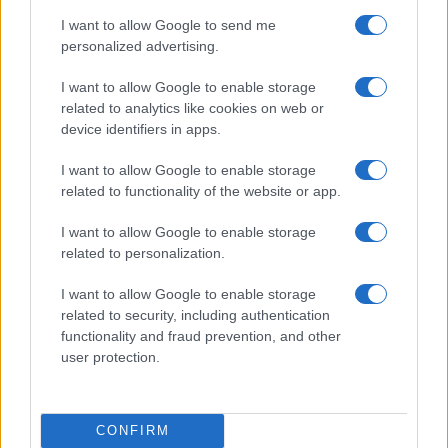
2026
I want to allow Google to send me
Rafael Oliveira · 6 ago 2026
personalized advertising.
NÃO CLASSIFICADO
I want to allow Google to enable storage
related to analytics like cookies on web or
device identifiers in apps.
I want to allow Google to enable storage
related to functionality of the website or app.
I want to allow Google to enable storage
related to personalization.
I want to allow Google to enable storage
related to security, including authentication
functionality and fraud prevention, and other
Tensões diplomáticas entre Brasil e Argentina: o que está em
user protection.
jogo
Rafael Oliveira · 4 ago 2026
CONFIRM
NÃO CLASSIFICADO