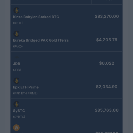
$83,270.00
Kinza Babylon Staked BTC
(KBTC)
$4,205.78
Eureka Bridged PAX Gold (Terra
(PAXG)
$0.022
JDB
(JDB)
$2,034.90
kpk ETH Prime
(KPK ETH PRIME)
$85,763.00
SyBTC
(SYBTC)