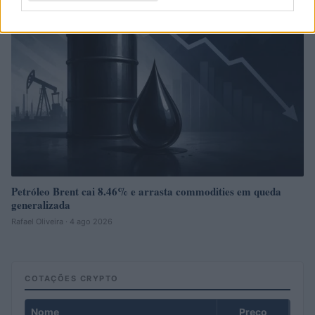
Petróleo Brent cai 8.46% e arrasta commodities em queda
generalizada
Rafael Oliveira · 4 ago 2026
COTAÇÕES CRYPTO
Nome
Preço