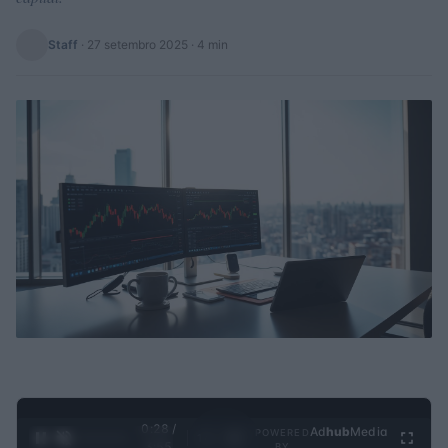
Staff
·
27 setembro 2025
· 4 min
0:29 /
Ad
hub
Media
POWERED
1
/
4
3:55
BY