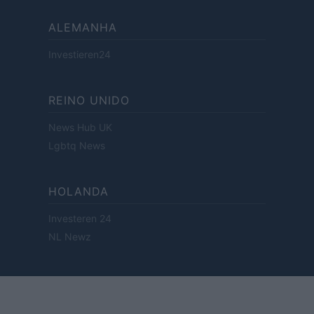
ALEMANHA
Investieren24
REINO UNIDO
News Hub UK
Lgbtq News
HOLANDA
Investeren 24
NL Newz