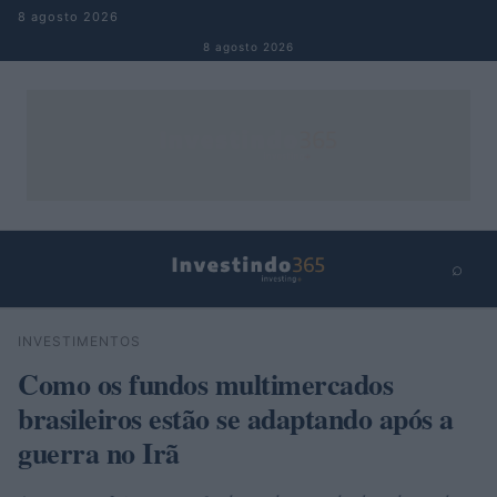
Pular para o conteúdo
8 agosto 2026
8 agosto 2026
⌕
×
⌕
INVESTIMENTOS
Buscar
Como os fundos multimercados
brasileiros estão se adaptando após a
guerra no Irã