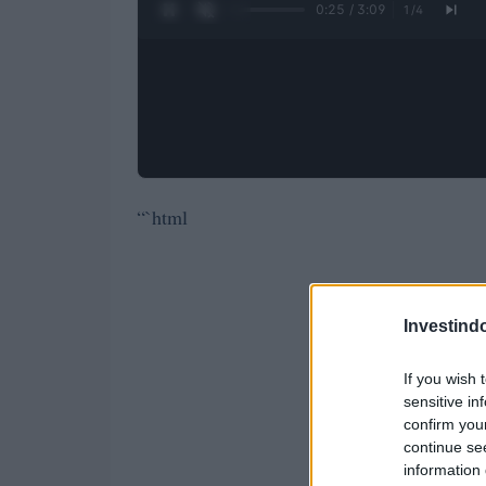
0:26 / 3:09
1
/
4
“`html
Investind
If you wish 
sensitive in
confirm you
continue se
information 