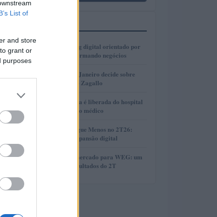
 downstream
B’s List of
MAIS LIDOS
er and store
1
Como o marketing digital orientado por
to grant or
dados está transformando negócios
ed purposes
2
Justiça do Rio de Janeiro decide sobre
divisão de bens de Zagallo
3
Ex-primeira-dama é liberada do hospital
após procedimento médico
4
Resultados da Pague Menos no 2T26:
lucro, receita e expansão digital
5
Perspectivas do mercado para WEG: um
olhar sobre os resultados do 2T