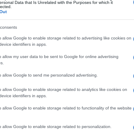
ersonal Data that Is Unrelated with the Purposes for which it
lected.
 Flavio Cagno, Pedro Carraz e Alessandro Vedrossi,
Out
ntimamente ligado a uma abordagem disciplinada e ao
por exemplo, destaca que paciência e resiliência são
consents
 mesmo em tempos de volatilidade. Carraz também
o allow Google to enable storage related to advertising like cookies on
estruturais dos FIIs em comparação aos investimentos
evice identifiers in apps.
racia e a possibilidade de ter uma gestão
o allow my user data to be sent to Google for online advertising
s.
to allow Google to send me personalized advertising.
! Montar uma carteira de FIIs é uma estratégia
tes tipos de ativos. Por exemplo, fundos de papel podem
o allow Google to enable storage related to analytics like cookies on
 fundos de tijolo tendem a se beneficiar de um
evice identifiers in apps.
alização dos ativos? Esse é um fator crucial: áreas
o allow Google to enable storage related to functionality of the website
r resiliência, mesmo em cenários de alta de juros.
o allow Google to enable storage related to personalization.