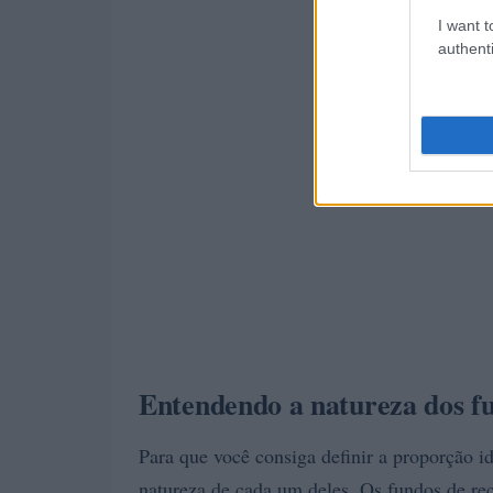
I want t
authenti
Entendendo a natureza dos fu
Para que você consiga definir a proporção id
natureza de cada um deles. Os fundos de r