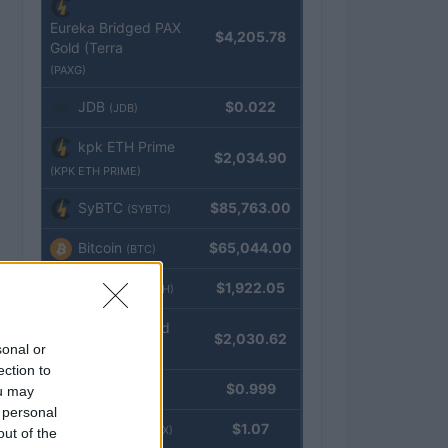
Eureka Bridged PAX
$4,205.78
Gold (Terra
(PAXG)
JDB
$0.022
(JDB)
kpk ETH Prime
$2,034.90
(KPK ETH PRIME)
SyBTC
$85,763.00
(SYBTC)
Bitcoin
$65,044.00
(BTC)
Ethereum
$1,922.05
(ETH)
kpk ETH Yield
$2,030.62
sonal or
(KPK ETH YIELD)
ection to
Tether
$0.999
ou may
(USDT)
 personal
USDEX
$1.07
(USDEX)
out of the