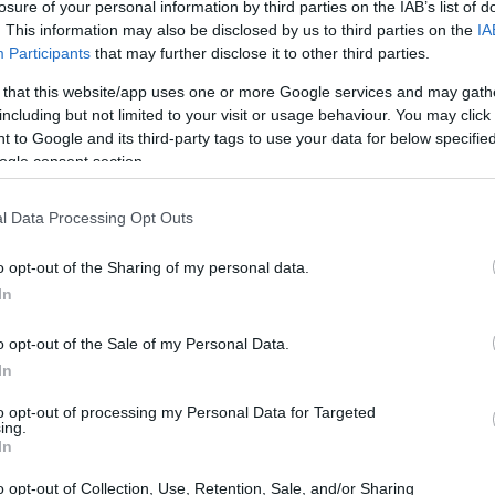
losure of your personal information by third parties on the IAB’s list of
. This information may also be disclosed by us to third parties on the
IA
Participants
that may further disclose it to other third parties.
 that this website/app uses one or more Google services and may gath
including but not limited to your visit or usage behaviour. You may click 
 to Google and its third-party tags to use your data for below specifi
ogle consent section.
r patrimônio é um processo que vai muito além da
l Data Processing Opt Outs
iência, sim, mas também uma boa dose de
o opt-out of the Sharing of my personal data.
e investimento disponíveis. No universo dos fundos
In
m encontrado uma excelente maneira de se preparar para
rio de uma corrida de velocidade, investir em FIIs é
o opt-out of the Sale of my Personal Data.
isciplina e uma visão de longo prazo são
In
to opt-out of processing my Personal Data for Targeted
ing.
In
fundos imobiliários
o opt-out of Collection, Use, Retention, Sale, and/or Sharing