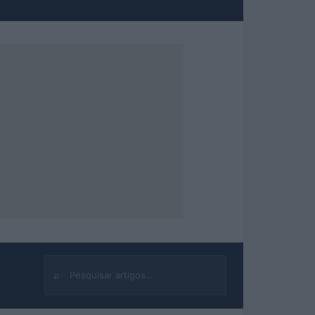
⌕
Buscar