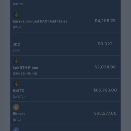
(KBTC)
$4,205.78
Eureka Bridged PAX Gold (Terra
(PAXG)
$0.022
JDB
(JDB)
$2,034.90
kpk ETH Prime
(KPK ETH PRIME)
$85,763.00
SyBTC
(SYBTC)
$65,277.00
Bitcoin
(BTC)