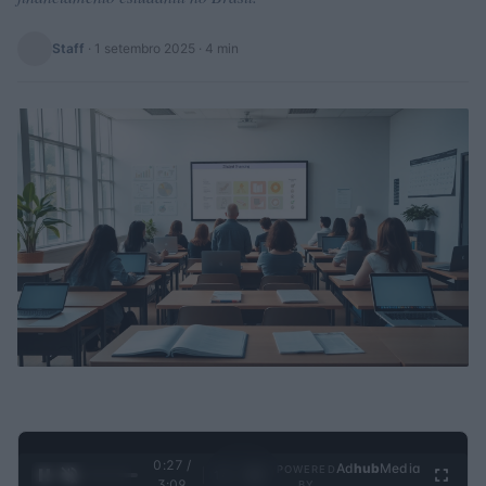
Staff
·
1 setembro 2025
· 4 min
0:28 /
Ad
hub
Media
POWERED
1
/
4
3:09
BY