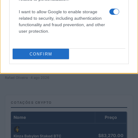
I want to allow Google to enable storage
related to security, including authentication
functionality and fraud prevention, and other
user protection.
CONFIRM
Petróleo Brent cai 8.46% e arrasta commodities em queda
generalizada
Rafael Oliveira · 4 ago 2026
COTAÇÕES CRYPTO
Nome
Preço
$83,270.00
Kinza Babylon Staked BTC