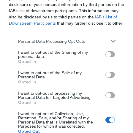
disclosure of your personal information by third parties on the
Continue lendo
IAB’s list of downstream participants. This information may
also be disclosed by us to third parties on the
IAB’s List of
Downstream Participants
that may further disclose it to other
NÃO CLASSIFICADO
third parties.
Please note that this website/app uses one or more Google
Personal Data Processing Opt Outs
services and may gather and store information including but
not limited to your visit or usage behaviour. You may click to
I want to opt-out of the Sharing of my
personal data.
grant or deny consent to Google and its third-party tags to
Opted In
use your data for below specified purposes in below Google
consent section.
I want to opt-out of the Sale of my
Personal Data.
Opted In
I want to opt-out of processing my
Personal Data for Targeted Advertising.
Opted In
Petróleo Brent cai 8.3% e arrasta commodities em agosto de
I want to opt-out of Collection, Use,
2026
Retention, Sale, and/or Sharing of my
Personal Data that Is Unrelated with the
Rafael Oliveira · 6 ago 2026
Purposes for which it was collected.
Opted Out