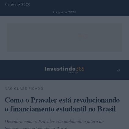
Pular para o conteúdo
7 agosto 2026
7 agosto 2026
⌕
×
⌕
NÃO CLASSIFICADO
Buscar
Como o Pravaler está revolucionando
o financiamento estudantil no Brasil
Descubra como o Pravaler está moldando o futuro do
financiamento estudantil no Brasil.