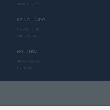
Investieren24
REINO UNIDO
News Hub UK
Lgbtq News
HOLANDA
Investeren 24
NL Newz