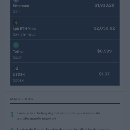
$1,933.29
Ethereum
(ETH)
$2,030.62
kpk ETH Yield
(KPK ETH YIELD)
$0.999
Tether
(USDT)
$1.07
USDEX
(USDEX)
MAIS LIDOS
1
Como o marketing digital orientado por dados está
transformando negócios
Justiça do Rio de Janeiro decide sobre divisão de bens de