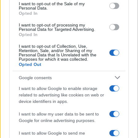
consent section.
I want to opt-out of the Sale of my
Personal Data.
Continue lendo
Opted In
I want to opt-out of processing my
Personal Data for Targeted Advertising.
NÃO CLASSIFICADO
Opted In
I want to opt-out of Collection, Use,
Retention, Sale, and/or Sharing of my
Personal Data that Is Unrelated with the
Purposes for which it was collected.
Opted Out
Google consents
I want to allow Google to enable storage
related to advertising like cookies on web or
device identifiers in apps.
I want to allow my user data to be sent to
Brent cai 8.3% e arrasta petróleo e ouro para baixo
Google for online advertising purposes.
Rafael Oliveira · 7 ago 2026
I want to allow Google to send me
NÃO CLASSIFICADO