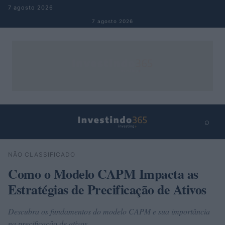
Pular para o conteúdo
7 agosto 2026
7 agosto 2026
⌕
×
⌕
NÃO CLASSIFICADO
Buscar
Como o Modelo CAPM Impacta as
Estratégias de Precificação de Ativos
Descubra os fundamentos do modelo CAPM e sua importância
na precificação de ativos.