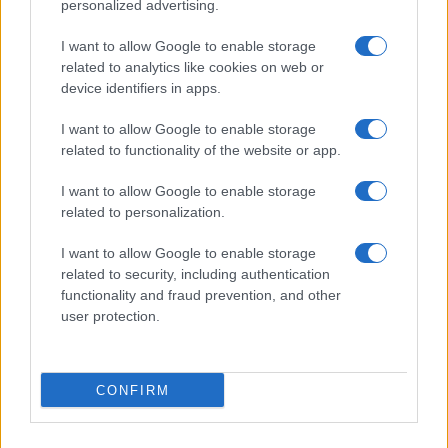
personalized advertising.
I want to allow Google to enable storage
related to analytics like cookies on web or
device identifiers in apps.
I want to allow Google to enable storage
related to functionality of the website or app.
I want to allow Google to enable storage
related to personalization.
I want to allow Google to enable storage
Petróleo Brent cai 8.3% e arrasta commodities em agosto de
related to security, including authentication
2026
functionality and fraud prevention, and other
user protection.
Rafael Oliveira · 6 ago 2026
NÃO CLASSIFICADO
CONFIRM