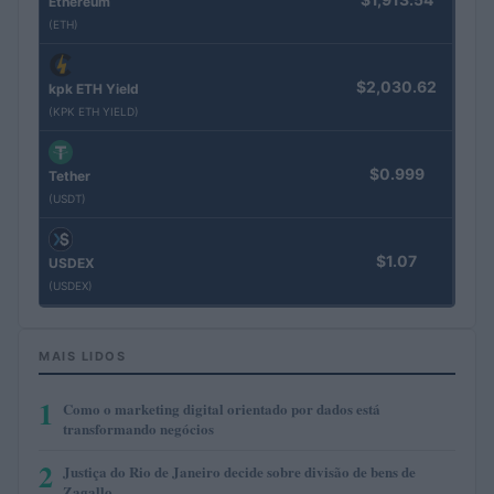
Ethereum
(ETH)
$2,030.62
kpk ETH Yield
(KPK ETH YIELD)
$0.999
Tether
(USDT)
$1.07
USDEX
(USDEX)
MAIS LIDOS
1
Como o marketing digital orientado por dados está
transformando negócios
2
Justiça do Rio de Janeiro decide sobre divisão de bens de
Zagallo