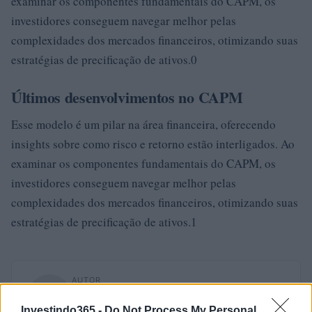
examinar os componentes fundamentais do CAPM, os
investidores conseguem navegar melhor pelas
complexidades dos mercados financeiros, otimizando suas
estratégias de precificação de ativos.0
Últimos desenvolvimentos no CAPM
Esse modelo é um pilar na área financeira, oferecendo
insights sobre como risco e retorno estão interligados. Ao
examinar os componentes fundamentais do CAPM, os
investidores conseguem navegar melhor pelas
complexidades dos mercados financeiros, otimizando suas
estratégias de precificação de ativos.1
AUTOR
Staff
Investindo365 -
Do Not Process My Personal