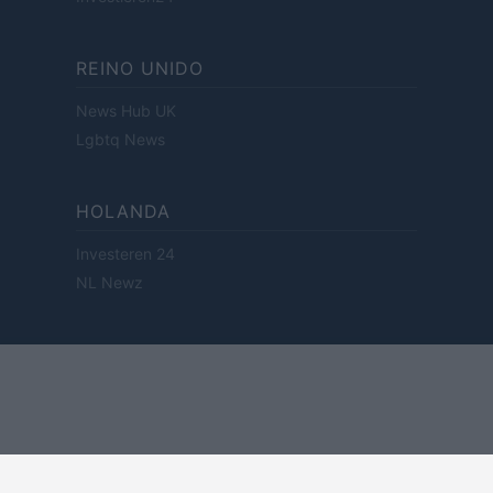
REINO UNIDO
News Hub UK
Lgbtq News
HOLANDA
Investeren 24
NL Newz