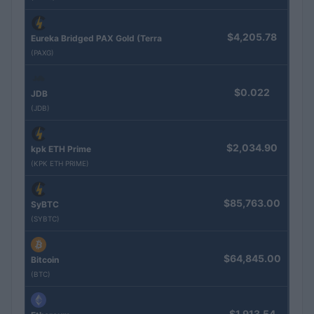
$4,205.78
Eureka Bridged PAX Gold (Terra
(PAXG)
$0.022
JDB
(JDB)
$2,034.90
kpk ETH Prime
(KPK ETH PRIME)
$85,763.00
SyBTC
(SYBTC)
$64,845.00
Bitcoin
(BTC)
$1,913.54