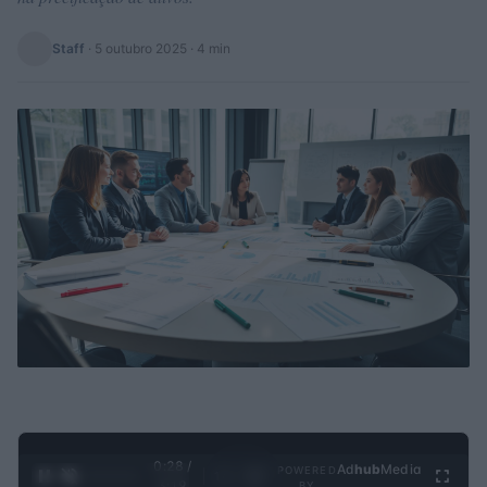
Staff
·
5 outubro 2025
· 4 min
0:29 /
Ad
hub
Media
POWERED
1
/
4
3:19
BY