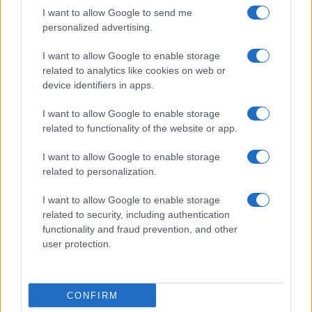
I want to allow Google to send me
Rafael Oliveira · 10 ago 2026
personalized advertising.
NÃO CLASSIFICADO
I want to allow Google to enable storage
related to analytics like cookies on web or
device identifiers in apps.
I want to allow Google to enable storage
related to functionality of the website or app.
I want to allow Google to enable storage
related to personalization.
I want to allow Google to enable storage
related to security, including authentication
functionality and fraud prevention, and other
Plano de governo de Lula: soberania, investimentos e reforma
user protection.
tributária
Rafael Oliveira · 9 ago 2026
CONFIRM
NÃO CLASSIFICADO