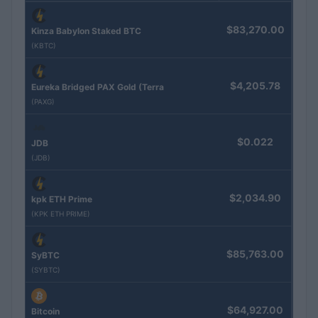
$83,270.00
Kinza Babylon Staked BTC
(KBTC)
$4,205.78
Eureka Bridged PAX Gold (Terra
(PAXG)
$0.022
JDB
(JDB)
$2,034.90
kpk ETH Prime
(KPK ETH PRIME)
$85,763.00
SyBTC
(SYBTC)
$64,927.00
Bitcoin