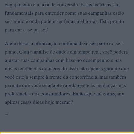
engajamento e a taxa de conversão. Essas métricas são
fundamentais para entender como suas campanhas estão
se saindo e onde podem ser feitas melhorias. Está pronto
para dar esse passo?
Além disso, a otimização contínua deve ser parte do seu
plano. Com a análise de dados em tempo real, você poderá
ajustar suas campanhas com base no desempenho e nas
novas tendências do mercado. Isso não apenas garante que
você esteja sempre à frente da concorrência, mas também
permite que você se adapte rapidamente às mudanças nas
preferências dos consumidores. Então, que tal começar a
aplicar essas dicas hoje mesmo?
“`