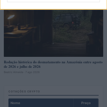
Redução histórica do desmatamento na Amazônia entre agosto
de 2026 e julho de 2026
Beatriz Almeida · 7 ago 2026
COTAÇÕES CRYPTO
Nome
Preço