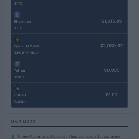
(BTC)
$1,915.85
Ethereum
(ETH)
$2,030.62
kpk ETH Yield
(KPK ETH YIELD)
$0.999
Tether
(USDT)
$1.07
USDEX
(USDEX)
MAIS LIDOS
1
Como Operar nos Mercados Financeiros sem Investimento