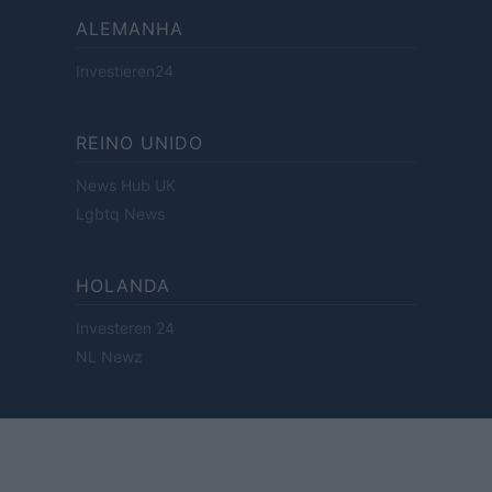
ALEMANHA
Investieren24
REINO UNIDO
News Hub UK
Lgbtq News
HOLANDA
Investeren 24
NL Newz