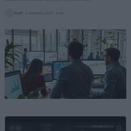
Staff
·
2 setembro 2025
· 4 min
0:29 /
Ad
hub
Media
POWERED
1
/
4
3:55
BY