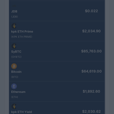
$0.022
JDB
(JDB)
$2,034.90
kpk ETH Prime
(KPK ETH PRIME)
$85,763.00
SyBTC
(SYBTC)
$64,619.00
Bitcoin
(BTC)
$1,892.60
Ethereum
(ETH)
$2,030.62
kpk ETH Yield