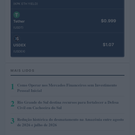
(KPK ETH YIELD)
$0.999
Tether
(USDT)
$1.07
USDEX
(USDEX)
MAIS LIDOS
1
Como Operar nos Mercados Financeiros sem Investimento
Pessoal Inicial
2
Rio Grande do Sul destina recursos para fortalecer a Defesa
Civil em Cachoeira do Sul
3
Redução histórica do desmatamento na Amazônia entre agosto
de 2026 e julho de 2026