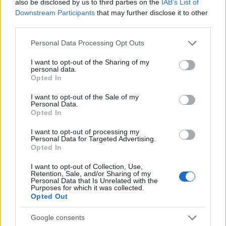
also be disclosed by us to third parties on the
IAB’s List of
Downstream Participants
that may further disclose it to other
third parties.
Please note that this website/app uses one or more Google
Personal Data Processing Opt Outs
services and may gather and store information including but
not limited to your visit or usage behaviour. You may click to
I want to opt-out of the Sharing of my
personal data.
grant or deny consent to Google and its third-party tags to
Opted In
use your data for below specified purposes in below Google
consent section.
I want to opt-out of the Sale of my
Personal Data.
Opted In
I want to opt-out of processing my
Personal Data for Targeted Advertising.
Opted In
I want to opt-out of Collection, Use,
Retention, Sale, and/or Sharing of my
Personal Data that Is Unrelated with the
Purposes for which it was collected.
Opted Out
Continue lendo
Google consents