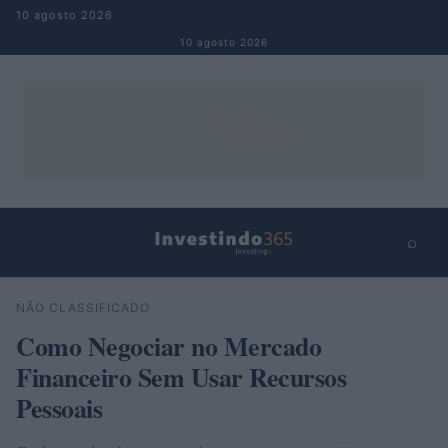
Pular para o conteúdo
10 agosto 2026
10 agosto 2026
⌕
×
⌕
NÃO CLASSIFICADO
Buscar
Como Negociar no Mercado
Financeiro Sem Usar Recursos
Pessoais