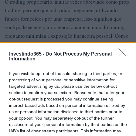
O trading proprietário, muitas vezes abreviado como prop
trading, permite que indivíduos negociem utilizando
fundos fornecidos por uma empresa. Isso significa que
você pode se engajar no emocionante mundo do trading
enquanto minimiza a exposição financeira pessoal. Com o
suporte certo, tecnologia adequada e uma abordagem
estratégica, você pode aprimorar suas habilidades de
Investindo365 -
Do Not Process My Personal
Information
trading e potencialmente obter recompensas
significativas.1
If you wish to opt-out of the sale, sharing to third parties, or
processing of your personal or sensitive information for
targeted advertising by us, please use the below opt-out
section to confirm your selection. Please note that after your
AUTOR
opt-out request is processed you may continue seeing
Staff
interest-based ads based on personal information utilized by
us or personal information disclosed to third parties prior to
your opt-out. You may separately opt-out of the further
disclosure of your personal information by third parties on the
IAB’s list of downstream participants. This information may