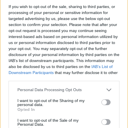
If you wish to opt-out of the sale, sharing to third parties, or
processing of your personal or sensitive information for
targeted advertising by us, please use the below opt-out
section to confirm your selection. Please note that after your
opt-out request is processed you may continue seeing
interest-based ads based on personal information utilized by
us or personal information disclosed to third parties prior to
your opt-out. You may separately opt-out of the further
disclosure of your personal information by third parties on the
Petróleo Brent cai 8.46% e arrasta commodities em queda
IAB’s list of downstream participants. This information may
generalizada
also be disclosed by us to third parties on the
IAB’s List of
Rafael Oliveira · 4 ago 2026
Downstream Participants
that may further disclose it to other
third parties.
NÃO CLASSIFICADO
Please note that this website/app uses one or more Google
Personal Data Processing Opt Outs
services and may gather and store information including but
not limited to your visit or usage behaviour. You may click to
I want to opt-out of the Sharing of my
personal data.
grant or deny consent to Google and its third-party tags to
Opted In
use your data for below specified purposes in below Google
consent section.
I want to opt-out of the Sale of my
Personal Data.