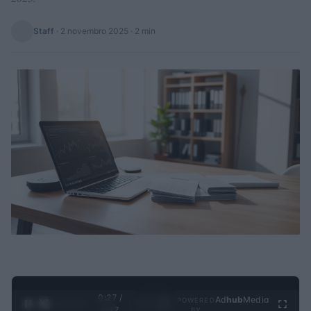
Staff
·
2 novembro 2025
· 2 min
0:28 /
Ad
hub
Media
POWERED
1
/
4
4:27
BY