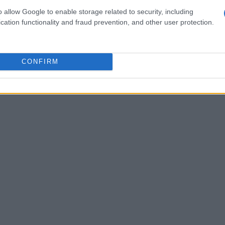
 se destacando em relação ao Dow Jones, sinalizando
o allow Google to enable storage related to security, including
cation functionality and fraud prevention, and other user protection.
scar retornos em ativos mais voláteis.
CONFIRM