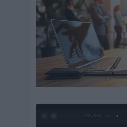
0:28 / 3:55
1
/
4