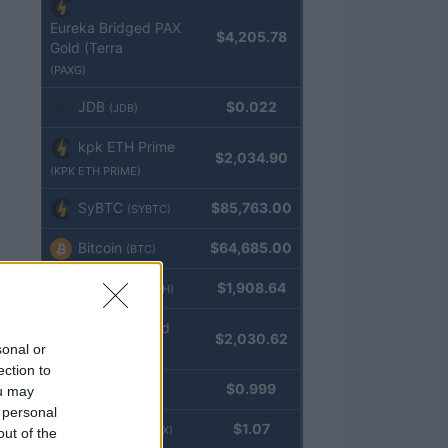
Eureka Bridged PAX
$4,205.78
Gold (Terra
(PAXG)
JDB
$0.022
(JDB)
kpk ETH Prime
$2,034.90
(KPK ETH PRIME)
SyBTC
$85,763.00
(SYBTC)
Bitcoin
$64,685.00
(BTC)
Ethereum
$1,908.64
(ETH)
kpk ETH Yield
$2,030.62
sonal or
(KPK ETH YIELD)
ection to
Tether
$0.999
ou may
(USDT)
 personal
USDEX
$1.07
(USDEX)
out of the