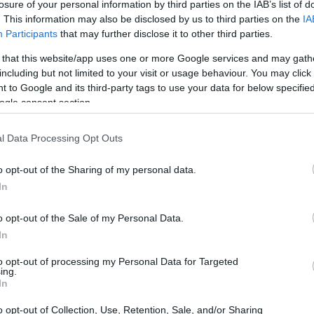
losure of your personal information by third parties on the IAB’s list of
. This information may also be disclosed by us to third parties on the
IA
Participants
that may further disclose it to other third parties.
 that this website/app uses one or more Google services and may gath
including but not limited to your visit or usage behaviour. You may click 
 to Google and its third-party tags to use your data for below specifi
ogle consent section.
l Data Processing Opt Outs
o opt-out of the Sharing of my personal data.
In
asury Companies
o opt-out of the Sale of my Personal Data.
ue incluem a brasileira Méliuz, têm visto um
In
 de suas ações. Desde que começaram a incluir o BTC
to opt-out of processing my Personal Data for Targeted
ing.
2.817,73%
ram uma valorização de até
em suas ações.
In
era em média 5,12 vezes o índice Nasdaq, mostrando
o opt-out of Collection, Use, Retention, Sale, and/or Sharing