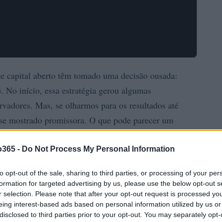
e capital aberto têm tomado uma decisão ousada:
. No início, essa estratégia gerou algumas
rvadores. Mas, se olharmos para os resultados até
 se mostrado promissora. O que pode parecer um
uma adaptação estratégica às novas dinâmicas do
 destaca como um ativo emergente.
o365 -
Do Not Process My Personal Information
to opt-out of the sale, sharing to third parties, or processing of your per
formation for targeted advertising by us, please use the below opt-out s
r selection. Please note that after your opt-out request is processed y
eing interest-based ads based on personal information utilized by us or
disclosed to third parties prior to your opt-out. You may separately opt-