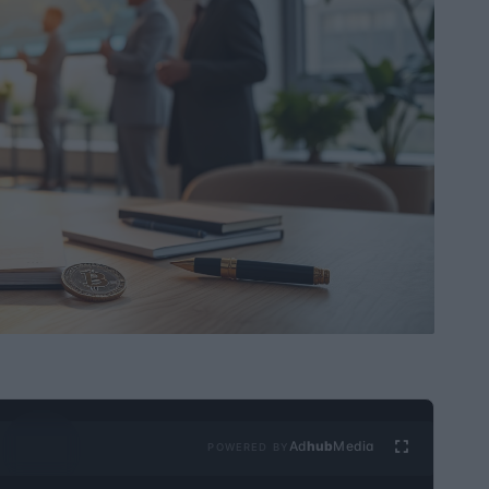
Ad
hub
Media
POWERED BY