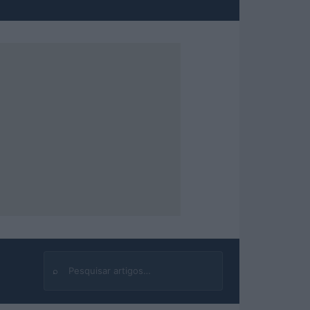
⌕
Buscar