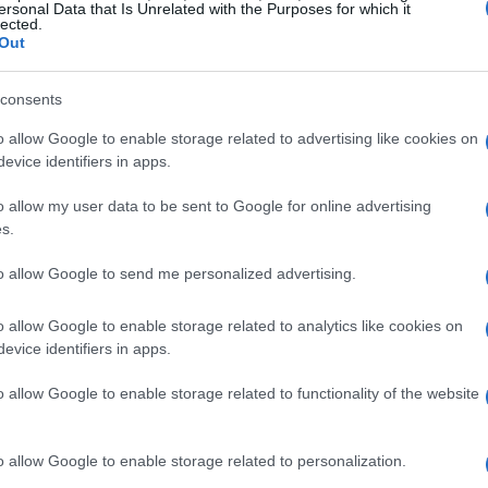
latilidade.
ersonal Data that Is Unrelated with the Purposes for which it
lected.
Out
 analistas apontam o aumento do preço do Bitcoin,
23 mil
, como um dos principais fatores. Esse
consents
e macroeconômico favorável, pela entrada
o allow Google to enable storage related to advertising like cookies on
moedas e por um cenário regulatório que começa a
evice identifiers in apps.
 Andrade, da Nord Investimentos, destaca que as
o allow my user data to be sent to Google for online advertising
sua quantidade de Bitcoin em relação ao estoque de
s.
tiva à medida que o preço do BTC sobe.
to allow Google to send me personalized advertising.
s implicações
o allow Google to enable storage related to analytics like cookies on
evice identifiers in apps.
em termos de regulação e condições
o allow Google to enable storage related to functionality of the website
o nos Estados Unidos em níveis mínimos, os
 assumir riscos. Isso se reflete no mercado, onde ativos
o allow Google to enable storage related to personalization.
oins, estão atraindo capital. O Russell 3000, um índice