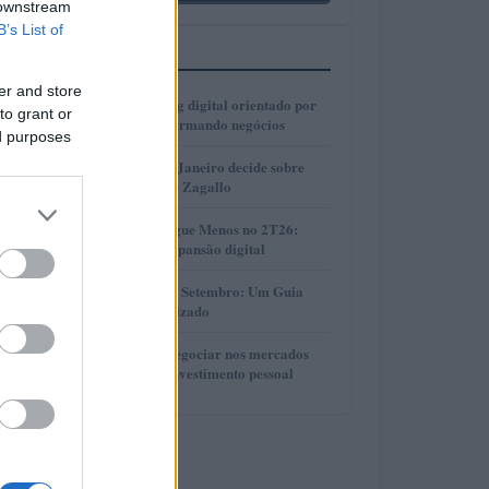
 downstream
B’s List of
MAIS LIDOS
er and store
1
Como o marketing digital orientado por
to grant or
dados está transformando negócios
ed purposes
2
Justiça do Rio de Janeiro decide sobre
divisão de bens de Zagallo
3
Resultados da Pague Menos no 2T26:
lucro, receita e expansão digital
4
Taxas de CDB em Setembro: Um Guia
Completo e Atualizado
5
Descubra como negociar nos mercados
financeiros sem investimento pessoal