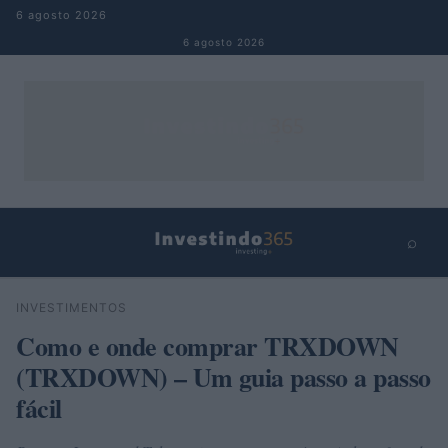
Pular para o conteúdo
6 agosto 2026
6 agosto 2026
⌕
×
⌕
INVESTIMENTOS
Buscar
Como e onde comprar TRXDOWN
(TRXDOWN) – Um guia passo a passo
fácil