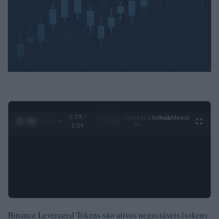
0:29 /
Ad
hub
Media
POWERED
1
/
4
3:09
BY
Binance Leveraged Tokens são ativos negociáveis ​​(tokens