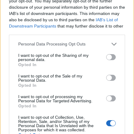
your opt-out. You may separately opt-out of the further
negociação impressionante. Quase todos os dias, é uma
disclosure of your personal information by third parties on the
das 20 principais bolsas de valores com maior volume de
IAB’s list of downstream participants. This information may
also be disclosed by us to third parties on the
IAB’s List of
negócios. O volume de negociação é de aprox. US $ 100
Downstream Participants
that may further disclose it to other
milhões por dia. Os 10 principais pares de negociação no
third parties.
Gate.io em termos de volume de negociação geralmente
Please note that this website/app uses one or more Google
Personal Data Processing Opt Outs
têm USDT (Tether) como uma parte do par. Portanto, para
services and may gather and store information including but
resumir o que precede, o vasto número de pares de
not limited to your visit or usage behaviour. You may click to
I want to opt-out of the Sharing of my
personal data.
grant or deny consent to Google and its third-party tags to
negociação da Gate.io e a sua extraordinária liquidez são
Opted In
use your data for below specified purposes in below Google
aspectos muito impressionantes desta bolsa.
consent section.
I want to opt-out of the Sale of my
Personal Data.
BitMart
Opted In
BitMart é uma troca de criptografia das Ilhas Cayman. Ele
I want to opt-out of processing my
Personal Data for Targeted Advertising.
foi disponibilizado ao público em março de 2018. BitMart
Opted In
tem uma liquidez realmente impressionante. Na época da
I want to opt-out of Collection, Use,
última atualização desta análise (20 de março de 2020,
Retention, Sale, and/or Sharing of my
Personal Data that Is Unrelated with the
bem no meio da crise com COVID-19), o volume de
Purposes for which it was collected.