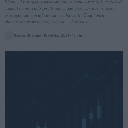
Binance Leveraged Tokens são ativos negociáveis ​​(tokens fora da
cadeia) no mercado spot Binance que oferecem aos usuários
exposição alavancada ao ativo subjacente. Cada token
alavancado representa uma cesta ... Ler mais
Giorgia Stromeo
·
16 outubro 2021
· 15 min