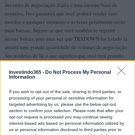
decentes de negociação diária e uma enorme base de
usuários. Isso garantirá que você poderá vender suas
moedas a qualquer momento e as taxas geralmente serão
mais baixas. Sugere-se que você também se registre
nessas bolsas, pois uma vez que TRXDOWN for listado lá,
atrairá uma grande quantidade de volumes de negociação
dos usuários de lá, o que significa que você terá grandes
oportunidades de negociação!
Investindo365 -
Do Not Process My Personal
Information
Gate.io
Gate.io é uma bolsa de criptomoeda americana lançada em
If you wish to opt-out of the sale, sharing to third parties, or
2017. A troca está disponível em inglês e chinês (o último
processing of your personal or sensitive information for
targeted advertising by us, please use the below opt-out
sendo muito útil para investidores chineses). O principal
section to confirm your selection. Please note that after your
fator de venda da Gate.io é sua ampla seleção de pares de
opt-out request is processed you may continue seeing
negociação. Você pode encontrar a maioria das novas
interest-based ads based on personal information utilized by
us or personal information disclosed to third parties prior to
altcoins aqui. Gate.io também demonstra um volume de