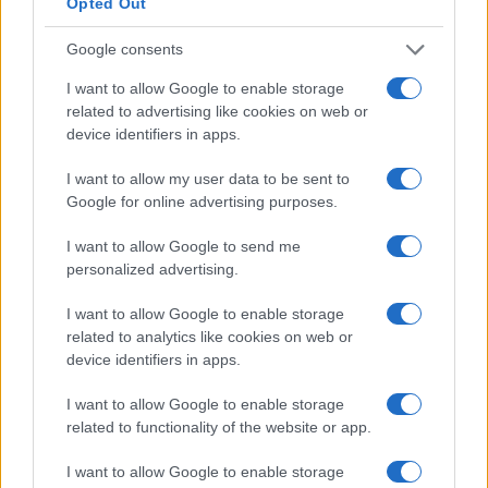
Opted Out
negociação de 24 horas da BitMart era de US $ 1,8
bilhão. Este montante colocou BitMart no lugar nº. 24 na
Google consents
Coinmarketcap é a lista de bolsas com os maiores volumes
I want to allow Google to enable storage
de negociação 24 horas. Desnecessário dizer que, se você
related to advertising like cookies on web or
device identifiers in apps.
começar a negociar aqui, não terá que se preocupar com o
fato de a carteira de pedidos ser escassa. Muitas bolsas
I want to allow my user data to be sent to
não permitem investidores dos EUA como clientes. Até
Google for online advertising purposes.
onde sabemos, o BitMart não é uma dessas trocas. Todos
I want to allow Google to send me
os investidores americanos interessados ​​em negociar aqui
personalized advertising.
devem, em qualquer caso, formar sua própria opinião
I want to allow Google to enable storage
sobre quaisquer questões decorrentes de sua cidadania ou
related to analytics like cookies on web or
residência.
device identifiers in apps.
Última etapa: Armazene TRXDOWN com
I want to allow Google to enable storage
related to functionality of the website or app.
segurança em carteiras de hardware
I want to allow Google to enable storage