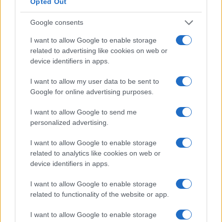
das 20 principais bolsas de valores com maior volume de
Opted Out
negócios. O volume de negociação é de aprox. US $ 100
Google consents
milhões por dia. Os 10 principais pares de negociação no
I want to allow Google to enable storage
Gate.io em termos de volume de negociação geralmente
related to advertising like cookies on web or
têm USDT (Tether) como uma parte do par. Portanto, para
device identifiers in apps.
resumir o que precede, o vasto número de pares de
I want to allow my user data to be sent to
negociação da Gate.io e a sua extraordinária liquidez são
Google for online advertising purposes.
aspectos muito impressionantes desta bolsa.
I want to allow Google to send me
Última etapa: armazene SATT com
personalized advertising.
segurança em carteiras de hardware
I want to allow Google to enable storage
related to analytics like cookies on web or
Ledger Nano S
device identifiers in apps.
I want to allow Google to enable storage
Interface amigável e fácil de configurar
related to functionality of the website or app.
Pode ser usado em desktops e laptops
Leve e portátil
I want to allow Google to enable storage
Suporta a maioria dos blockchains e uma ampla variedade