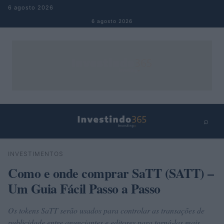
Pular para o conteúdo
6 agosto 2026
6 agosto 2026
⌕
×
⌕
INVESTIMENTOS
Buscar
Como e onde comprar SaTT (SATT) –
Um Guia Fácil Passo a Passo
Os tokens SaTT serão usados ​​para controlar as transações de
publicidade entre anunciantes e editores para torná-las mais