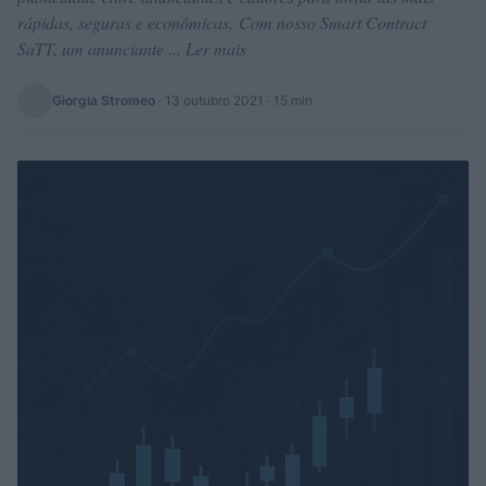
rápidas, seguras e econômicas. Com nosso Smart Contract
SaTT, um anunciante ... Ler mais
Giorgia Stromeo
·
13 outubro 2021
· 15 min