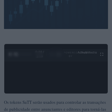
0:29 /
Ad
hub
Media
POWERED
1
/
4
3:19
BY
Os tokens SaTT serão usados ​​para controlar as transações
de publicidade entre anunciantes e editores para torná-las