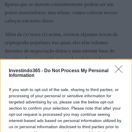
figuras que se movem constantemente podem ser um
pouco assustadoras, mas relaxe, vamos colocar nossas
cabeças em torno disso.
Além da (s) troca (s) acima, existem algumas trocas de
criptografia populares nas quais eles têm volumes
decentes de negociação diária e uma enorme base de
usuários. Isso garantirá que você poderá vender suas
moedas a qualquer momento e as taxas serão geralmente
Investindo365 -
Do Not Process My Personal
mais baixas. É sugerido que você também se registre
Information
nessas bolsas, pois uma vez que o SATT seja listado lá,
If you wish to opt-out of the sale, sharing to third parties, or
atrairá uma grande quantidade de volumes de negociação
processing of your personal or sensitive information for
dos usuários de lá, o que significa que você terá ótimas
targeted advertising by us, please use the below opt-out
oportunidades de negociação!
section to confirm your selection. Please note that after your
opt-out request is processed you may continue seeing
interest-based ads based on personal information utilized by
Binance
us or personal information disclosed to third parties prior to