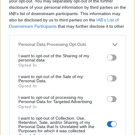
Binance é uma bolsa de criptomoeda popular que foi
your opt-out. You may separately opt-out of the further
disclosure of your personal information by third parties on the
iniciada na China, mas depois mudou sua sede para a Ilha
IAB’s list of downstream participants. This information may
de Malta, amigável à criptografia, na UE. Binance é
also be disclosed by us to third parties on the
IAB’s List of
popular por seus serviços de troca de criptografia para
Downstream Participants
that may further disclose it to other
third parties.
criptografia. Binance explodiu em cena na mania de 2017
e desde então se tornou a maior troca de criptografia do
Please note that this website/app uses one or more Google
Personal Data Processing Opt Outs
services and may gather and store information including but
mundo.
not limited to your visit or usage behaviour. You may click to
I want to opt-out of the Sharing of my
personal data.
grant or deny consent to Google and its third-party tags to
Gate.io
Opted In
use your data for below specified purposes in below Google
consent section.
Gate.io é uma bolsa de criptomoeda americana lançada em
I want to opt-out of the Sale of my
Personal Data.
2017. A troca está disponível em inglês e chinês (o último
Opted In
sendo muito útil para investidores chineses). O principal
I want to opt-out of processing my
fator de venda da Gate.io é sua ampla seleção de pares de
Personal Data for Targeted Advertising.
Opted In
negociação. Você pode encontrar a maioria das novas
I want to opt-out of Collection, Use,
altcoins aqui. Gate.io também demonstra um volume de
Retention, Sale, and/or Sharing of my
Personal Data that Is Unrelated with the
negociação impressionante. Quase todos os dias, é uma
Purposes for which it was collected.