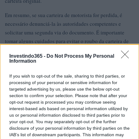
carteira original.
Em resumo, se sua carteira de motorista for perdida, é
necessário denunciá-la às autoridades competentes e
solicitar uma segunda via do documento. É importante
tomar alguns cuidados para evitar o roubo da carteira de
motorista, mantendo-a em local seguro e usando cópias.
Investindo365 -
Do Not Process My Personal
Seguir esses procedimentos simples permitirá que você
Information
evite problemas e possa dirigir com tranquilidade.
If you wish to opt-out of the sale, sharing to third parties, or
processing of your personal or sensitive information for
targeted advertising by us, please use the below opt-out
AUTOR
section to confirm your selection. Please note that after your
Giorgia Stromeo
opt-out request is processed you may continue seeing
interest-based ads based on personal information utilized by
us or personal information disclosed to third parties prior to
your opt-out. You may separately opt-out of the further
disclosure of your personal information by third parties on the
IAB’s list of downstream participants. This information may