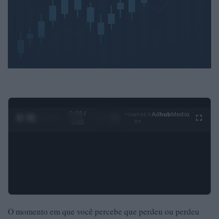
0:29 /
Ad
hub
Media
POWERED
1
/
4
3:55
BY
O momento em que você percebe que perdeu ou perdeu