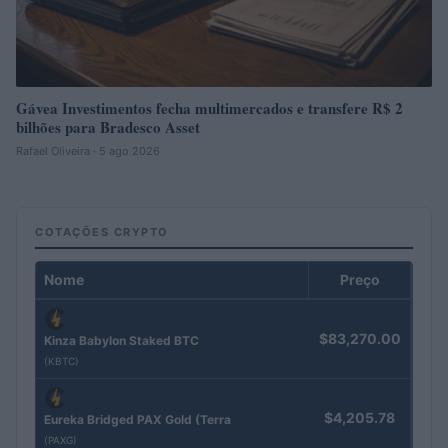
Gávea Investimentos fecha multimercados e transfere R$ 2
bilhões para Bradesco Asset
Rafael Oliveira · 5 ago 2026
COTAÇÕES CRYPTO
Nome
Preço
$83,270.00
Kinza Babylon Staked BTC
(KBTC)
$4,205.78
Eureka Bridged PAX Gold (Terra
(PAXG)