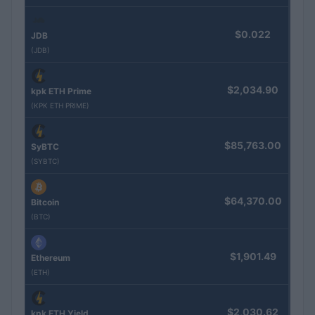
$0.022
JDB
(JDB)
$2,034.90
kpk ETH Prime
(KPK ETH PRIME)
$85,763.00
SyBTC
(SYBTC)
$64,370.00
Bitcoin
(BTC)
$1,901.49
Ethereum
(ETH)
$2,030.62
kpk ETH Yield