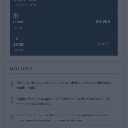
(KPK ETH YIELD)
$0.999
Tether
(USDT)
$1.07
USDEX
(USDEX)
MAIS LIDOS
1
Gestores de grandes fundos veem eleição presidencial mais
equilibrada
2
AlphaAI: A nova aposta da Goldman Sachs no mercado de
inteligência artificial
3
Presidente Lula discute financiamento de planos de saúde e
investimentos em hospitais universitários