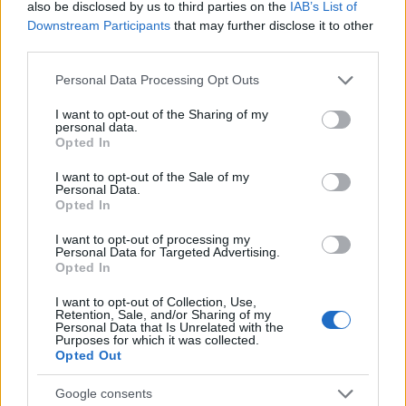
also be disclosed by us to third parties on the
IAB’s List of
Downstream Participants
that may further disclose it to other
third parties.
Please note that this website/app uses one or more Google
Personal Data Processing Opt Outs
services and may gather and store information including but
not limited to your visit or usage behaviour. You may click to
I want to opt-out of the Sharing of my
personal data.
grant or deny consent to Google and its third-party tags to
Opted In
use your data for below specified purposes in below Google
consent section.
I want to opt-out of the Sale of my
Personal Data.
Opted In
I want to opt-out of processing my
Personal Data for Targeted Advertising.
Opted In
I want to opt-out of Collection, Use,
Retention, Sale, and/or Sharing of my
Personal Data that Is Unrelated with the
Purposes for which it was collected.
Continue lendo
Opted Out
Google consents
FINANÇA