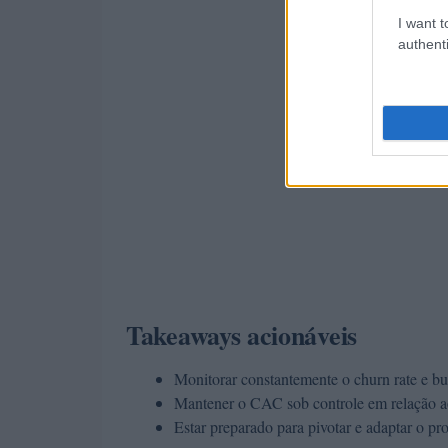
I want t
authenti
Takeaways acionáveis
Monitorar constantemente o churn rate e bus
Mantener o CAC sob controle em relação 
Estar preparado para pivotar e adaptar o p