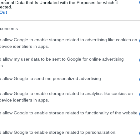
falências
ersonal Data that Is Unrelated with the Purposes for which it
lected.
Out
tecnologia que recebeu milhões em investimentos.
product-market
ócios nunca encontrou um verdadeiro
consents
ançou um produto mais simples conseguiu um aumento
o allow Google to enable storage related to advertising like cookies on
burn rate
a um
sustentável e a uma atenção contínua ao
evice identifiers in apps.
o allow my user data to be sent to Google for online advertising
s.
res e PMs
to allow Google to send me personalized advertising.
o não é garantido. É crucial ter uma visão clara e
o allow Google to enable storage related to analytics like cookies on
m investir tempo e recursos na análise de dados e na
evice identifiers in apps.
acidade de pivotar com base no feedback é essencial.
o allow Google to enable storage related to functionality of the website
o allow Google to enable storage related to personalization.