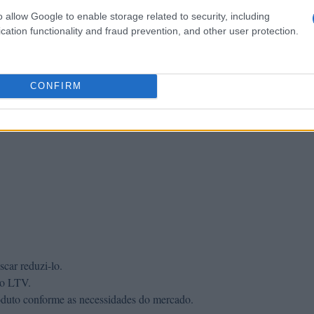
o allow Google to enable storage related to security, including
cation functionality and fraud prevention, and other user protection.
CONFIRM
car reduzi-lo.
ao LTV.
roduto conforme as necessidades do mercado.