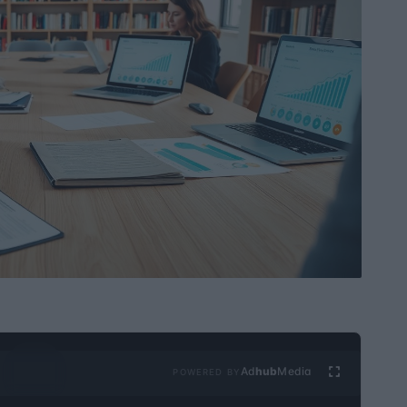
Ad
hub
Media
POWERED BY