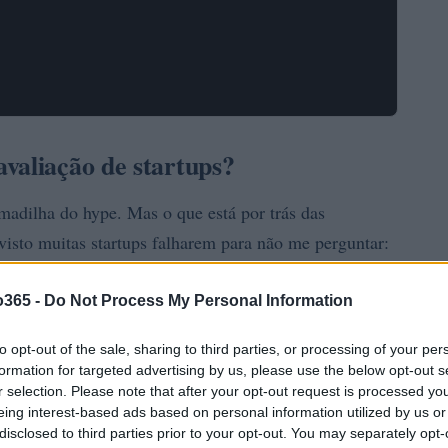
valiação de startups?
madilha do hype. Mas o que está por trás das
isto muitas startups falharem para não me perguntar:
?
o365 -
Do Not Process My Personal Information
to opt-out of the sale, sharing to third parties, or processing of your per
formation for targeted advertising by us, please use the below opt-out s
r selection. Please note that after your opt-out request is processed y
eing interest-based ads based on personal information utilized by us or
disclosed to third parties prior to your opt-out. You may separately opt-