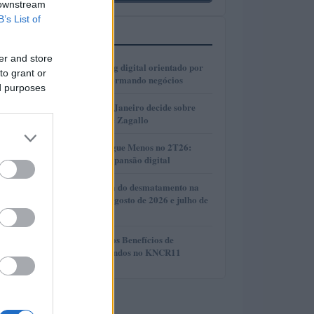
 downstream
B’s List of
MAIS LIDOS
er and store
1
Como o marketing digital orientado por
to grant or
dados está transformando negócios
ed purposes
2
Justiça do Rio de Janeiro decide sobre
divisão de bens de Zagallo
3
Resultados da Pague Menos no 2T26:
lucro, receita e expansão digital
4
Redução histórica do desmatamento na
Amazônia entre agosto de 2026 e julho de
2026
5
Compreendendo os Benefícios de
Reinvestir Dividendos no KNCR11