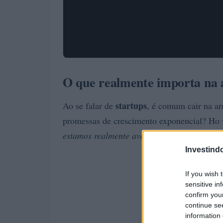
O que realmente importa na a
startups
Ao se falar de
, é comum cair na ar
promessas de crescimento exponencial? Ho v
estamos realmente avaliando o que importa
Investind
If you wish 
sensitive in
confirm you
continue se
information 