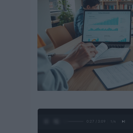
0:28 / 3:09
1
/
4