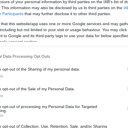
losure of your personal information by third parties on the IAB’s list of
. This information may also be disclosed by us to third parties on the
IA
Participants
that may further disclose it to other third parties.
 that this website/app uses one or more Google services and may gath
including but not limited to your visit or usage behaviour. You may click 
 to Google and its third-party tags to use your data for below specifi
ogle consent section.
l Data Processing Opt Outs
o opt-out of the Sharing of my personal data.
ros de negócios
In
churn rate
LTV
ia diferente: o
, o
(Lifetime Value) e
o opt-out of the Sale of my Personal Data.
icadores fundamentais para entender a saúde de uma
In
to churn rate enfrentará dificuldades para reter
to opt-out of processing my Personal Data for Targeted
ing.
 de mercado.
In
o opt-out of Collection, Use, Retention, Sale, and/or Sharing