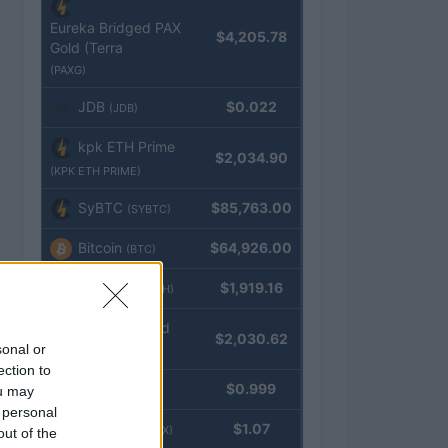
Eureka Bridged PAX
$4,205.78
Gold (Terra
(PAXG)
JDB
$0.022
(JDB)
kpk ETH Prime
$2,034.90
(KPK ETH PRIME)
SyBTC
$85,763.00
(SYBTC)
Bitcoin
$64,926.00
(BTC)
Ethereum
$1,919.16
(ETH)
kpk ETH Yield
$2,030.62
sonal or
(KPK ETH YIELD)
ection to
Tether
$0.999
ou may
(USDT)
 personal
USDEX
$1.07
(USDEX)
out of the