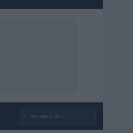
⌕
Buscar