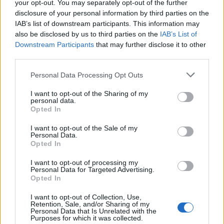
your opt-out. You may separately opt-out of the further
disclosure of your personal information by third parties on the
IAB’s list of downstream participants. This information may
Continue lendo
also be disclosed by us to third parties on the
IAB’s List of
Downstream Participants
that may further disclose it to other
third parties.
NÃO CLASSIFICADO
Please note that this website/app uses one or more Google
Personal Data Processing Opt Outs
services and may gather and store information including but
not limited to your visit or usage behaviour. You may click to
I want to opt-out of the Sharing of my
personal data.
grant or deny consent to Google and its third-party tags to
Opted In
use your data for below specified purposes in below Google
consent section.
I want to opt-out of the Sale of my
Personal Data.
Opted In
I want to opt-out of processing my
Personal Data for Targeted Advertising.
Opted In
I want to opt-out of Collection, Use,
Redução histórica do desmatamento na Amazônia entre agosto
Retention, Sale, and/or Sharing of my
de 2026 e julho de 2026
Personal Data that Is Unrelated with the
Purposes for which it was collected.