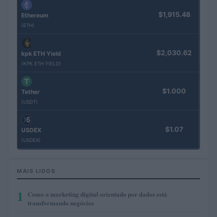
$1,915.48
Ethereum
(ETH)
$2,030.62
kpk ETH Yield
(KPK ETH YIELD)
$1.000
Tether
(USDT)
$1.07
USDEX
(USDEX)
MAIS LIDOS
1
Como o marketing digital orientado por dados está
transformando negócios