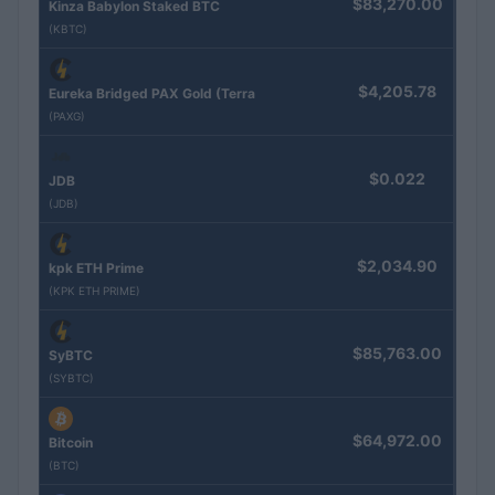
$83,270.00
Kinza Babylon Staked BTC
(KBTC)
$4,205.78
Eureka Bridged PAX Gold (Terra
(PAXG)
$0.022
JDB
(JDB)
$2,034.90
kpk ETH Prime
(KPK ETH PRIME)
$85,763.00
SyBTC
(SYBTC)
$64,972.00
Bitcoin
(BTC)