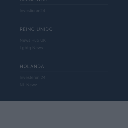
Investieren24
REINO UNIDO
News Hub UK
Lgbtq News
HOLANDA
Investeren 24
NL Newz