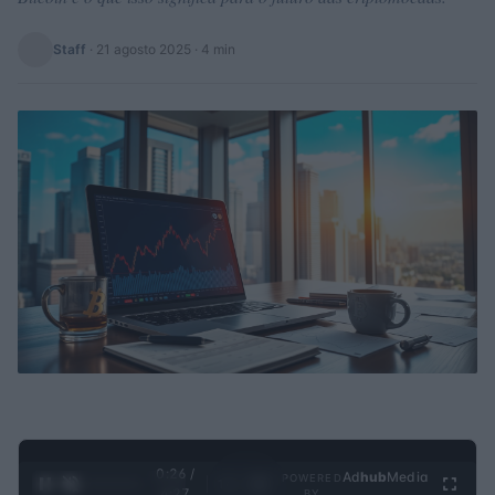
Staff
·
21 agosto 2025
· 4 min
0:27 /
Ad
hub
Media
POWERED
1
/
4
4:27
BY