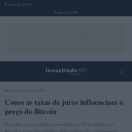
Pular para o conteúdo
8 agosto 2026
8 agosto 2026
⌕
×
⌕
NÃO CLASSIFICADO
Buscar
Como as taxas de juros influenciam o
preço do Bitcoin
Descubra como a política monetária dos EUA influencia o
Bitcoin e o que isso significa para o futuro das criptomoedas.