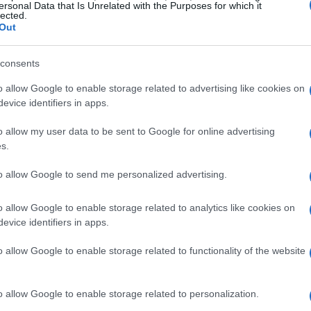
ersonal Data that Is Unrelated with the Purposes for which it
lected.
Out
McKinsey Financial Services
rio da
, as fintechs
em
20%
nos últimos cinco anos, remodelando o
consents
ecer serviços mais rápidos, convenientes e
o allow Google to enable storage related to advertising like cookies on
consumidores, especialmente os millennials.
evice identifiers in apps.
o podem ser ignoradas. Autoridades de regulação, como
o allow my user data to be sent to Google for online advertising
s.
e setor para garantir que as fintechs cumpram as
due diligence
tam a
liquidez
do sistema. A
é
to allow Google to send me personalized advertising.
nsumidores de potenciais riscos.
o allow Google to enable storage related to analytics like cookies on
evice identifiers in apps.
o allow Google to enable storage related to functionality of the website
o allow Google to enable storage related to personalization.