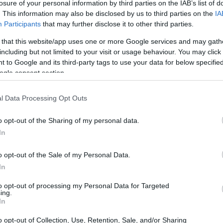
losure of your personal information by third parties on the IAB’s list of
. This information may also be disclosed by us to third parties on the
IA
Participants
that may further disclose it to other third parties.
 that this website/app uses one or more Google services and may gath
including but not limited to your visit or usage behaviour. You may click 
 to Google and its third-party tags to use your data for below specifi
ogle consent section.
l Data Processing Opt Outs
o opt-out of the Sharing of my personal data.
In
temunhei diversas evoluções no setor bancário, mas
o opt-out of the Sale of my Personal Data.
 últimos anos. Após a crise financeira de 2008, que
In
tema tradicional, as fintechs surgiram como uma
to opt-out of processing my Personal Data for Targeted
setor sabe que a inovação é frequentemente a chave
ing.
In
m agilidade e prontidão para enfrentar os desafios do
o opt-out of Collection, Use, Retention, Sale, and/or Sharing