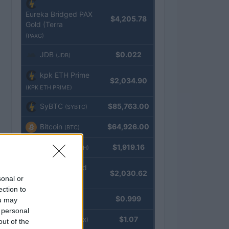
Eureka Bridged PAX
$4,205.78
Gold (Terra
(PAXG)
JDB
$0.022
(JDB)
kpk ETH Prime
$2,034.90
(KPK ETH PRIME)
SyBTC
$85,763.00
(SYBTC)
Bitcoin
$64,926.00
(BTC)
Ethereum
$1,919.16
(ETH)
kpk ETH Yield
$2,030.62
sonal or
(KPK ETH YIELD)
ection to
Tether
$0.999
ou may
(USDT)
 personal
USDEX
$1.07
(USDEX)
out of the