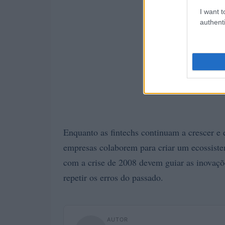
I want t
authenti
Enquanto as fintechs continuam a crescer e ev
empresas colaborem para criar um ecossistem
com a crise de 2008 devem guiar as inovaçõ
repetir os erros do passado.
AUTOR