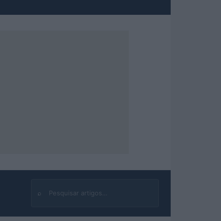
⌕
Buscar