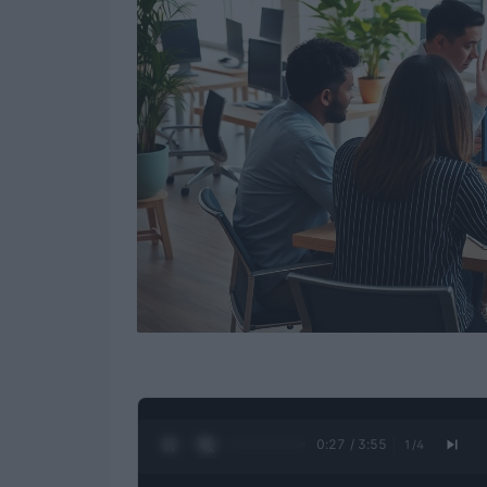
0:28 / 3:55
1
/
4