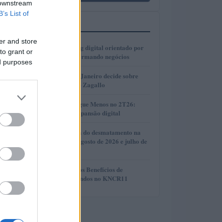
 downstream
B’s List of
MAIS LIDOS
er and store
1
Como o marketing digital orientado por
to grant or
dados está transformando negócios
ed purposes
2
Justiça do Rio de Janeiro decide sobre
divisão de bens de Zagallo
3
Resultados da Pague Menos no 2T26:
lucro, receita e expansão digital
4
Redução histórica do desmatamento na
Amazônia entre agosto de 2026 e julho de
2026
5
Compreendendo os Benefícios de
Reinvestir Dividendos no KNCR11