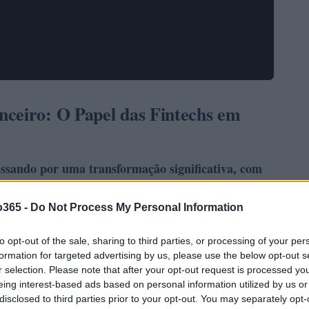
nceiro: O Papel das Fintechs em
passando por uma transformação significativa, com
Recentemente, o mercado de tecnologia financeira
, evidenciando o potencial dessas inovações.
o365 -
Do Not Process My Personal Information
es
to opt-out of the sale, sharing to third parties, or processing of your per
formation for targeted advertising by us, please use the below opt-out s
r selection. Please note that after your opt-out request is processed y
eing interest-based ads based on personal information utilized by us or
disclosed to third parties prior to your opt-out. You may separately opt-