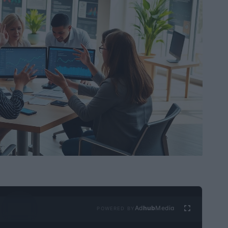
Ad
hub
Media
POWERED BY