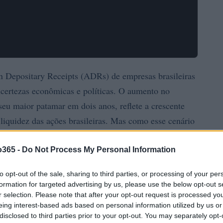
n Depositary Receipts (ADRs) de empresas brasileiras
ertezas econômicas e políticas. O aumento no
eu maior patamar em dois anos, reflete a crescente
 liquidez das ações brasileiras. Mas como esse cenário
ndências e a trajetória das ADRs no contexto atual.
o365 -
Do Not Process My Personal Information
to opt-out of the sale, sharing to third parties, or processing of your per
formation for targeted advertising by us, please use the below opt-out s
r selection. Please note that after your opt-out request is processed y
eing interest-based ads based on personal information utilized by us or
disclosed to third parties prior to your opt-out. You may separately opt-