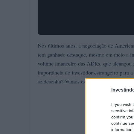
Nos últimos anos, a negociação de America
tem ganhado destaque, mesmo em meio a inc
volume financeiro das ADRs, que alcançou s
importância do investidor estrangeiro para a
se desenha? Vamos explorar juntos dados, te
Investind
If you wish 
sensitive in
confirm you
continue se
information 