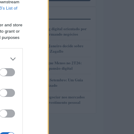
 downstream
B’s List of
MAIS LIDOS
er and store
1
Como o marketing digital orientado por
to grant or
dados está transformando negócios
ed purposes
2
Justiça do Rio de Janeiro decide sobre
divisão de bens de Zagallo
3
Resultados da Pague Menos no 2T26:
lucro, receita e expansão digital
4
Taxas de CDB em Setembro: Um Guia
Completo e Atualizado
5
Descubra como negociar nos mercados
financeiros sem investimento pessoal