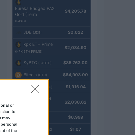
Eureka Bridged PAX
$4,205.78
Gold (Terra
(PAXG)
JDB
$0.022
(JDB)
kpk ETH Prime
$2,034.90
(KPK ETH PRIME)
SyBTC
$85,763.00
(SYBTC)
Bitcoin
$64,903.00
(BTC)
Ethereum
$1,916.94
(ETH)
kpk ETH Yield
$2,030.62
sonal or
(KPK ETH YIELD)
ection to
Tether
$0.999
ou may
(USDT)
 personal
USDEX
$1.07
(USDEX)
out of the