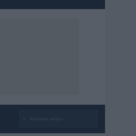
⌕
Buscar