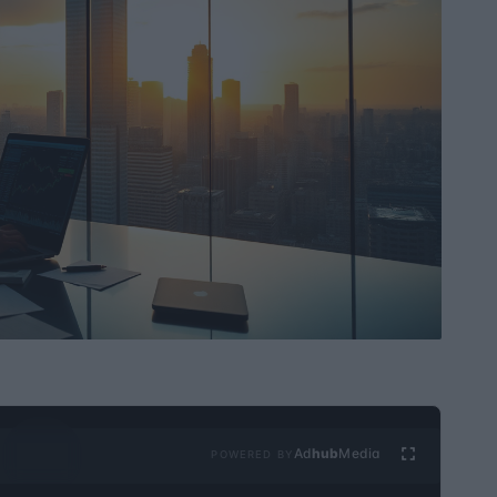
Ad
hub
Media
POWERED BY