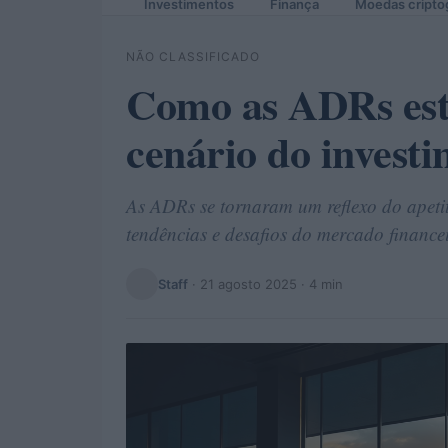
Investimentos
Finança
Moedas cripto
NÃO CLASSIFICADO
Como as ADRs est
cenário do investi
As ADRs se tornaram um reflexo do apetite
tendências e desafios do mercado finance
Staff
·
21 agosto 2025
· 4 min