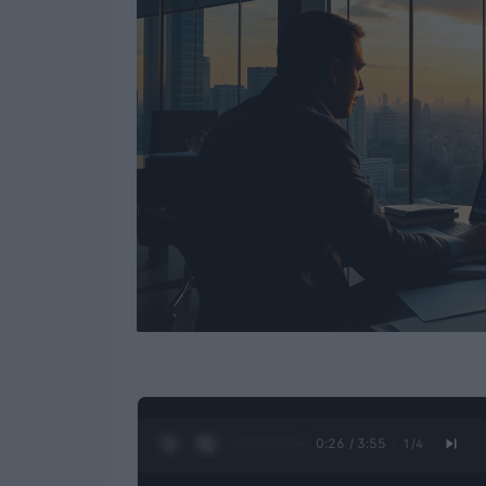
0:28 / 3:55
1
/
4