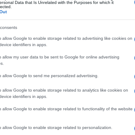
 sinaliza uma confiança renovada dos investidores na
ersonal Data that Is Unrelated with the Purposes for which it
lected.
os como as recentes tensões políticas e econômicas.
Out
US$ 1,9 bilhão
diário de ADRs estava em torno de
,
consents
ece se consolidar. Essa tendência é impulsionada por
o allow Google to enable storage related to advertising like cookies on
emergentes, com investidores buscando diversificar
evice identifiers in apps.
onam como uma porta de entrada simplificada para o
o allow my user data to be sent to Google for online advertising
ntender o que está por trás dessa busca?
s.
to allow Google to send me personalized advertising.
ez das ações brasileiras
o allow Google to enable storage related to analytics like cookies on
negociação de ADRs ressalta a dependência do Brasil
evice identifiers in apps.
acional. Sidney Lima, analista da Ouro Preto
o allow Google to enable storage related to functionality of the website
mo uma “janela de entrada” para os investidores
ce no exterior, isso reforça a ideia de que a
o allow Google to enable storage related to personalization.
emente influenciada por fatores externos. Você já parou