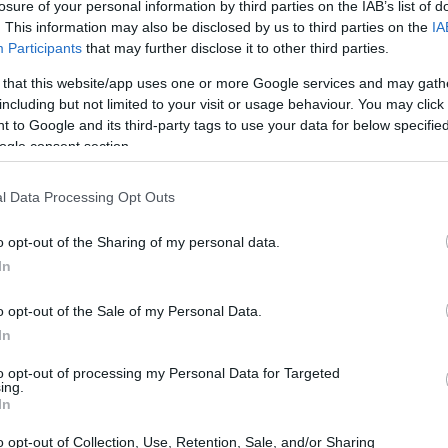
losure of your personal information by third parties on the IAB’s list of
. This information may also be disclosed by us to third parties on the
IA
Participants
that may further disclose it to other third parties.
 that this website/app uses one or more Google services and may gath
including but not limited to your visit or usage behaviour. You may click 
 to Google and its third-party tags to use your data for below specifi
ogle consent section.
l Data Processing Opt Outs
o opt-out of the Sharing of my personal data.
In
 de empresas brasileiras na Bolsa de Valores de Nova
o opt-out of the Sale of my Personal Data.
US$ 2,15 bilhões
ca de
. Isso representa 40% do
In
ira. Não é fascinante ver como os investidores
to opt-out of processing my Personal Data for Targeted
ing.
nas oportunidades que o mercado brasileiro oferece?
In
US$ 1 bilhão
iário de ADRs era de apenas
. Essa
o opt-out of Collection, Use, Retention, Sale, and/or Sharing