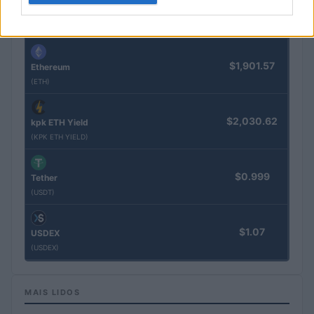
$64,219.00
Bitcoin
(BTC)
$1,901.57
Ethereum
(ETH)
$2,030.62
kpk ETH Yield
(KPK ETH YIELD)
$0.999
Tether
(USDT)
$1.07
USDEX
(USDEX)
MAIS LIDOS