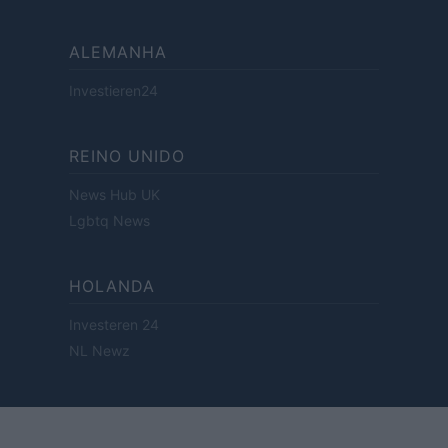
ALEMANHA
Investieren24
REINO UNIDO
News Hub UK
Lgbtq News
HOLANDA
Investeren 24
NL Newz