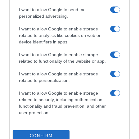
Nome
Preço
I want to allow Google to send me
personalized advertising.
$83,270.00
Kinza Babylon Staked BTC
(KBTC)
I want to allow Google to enable storage
related to analytics like cookies on web or
device identifiers in apps.
$4,205.78
Eureka Bridged PAX Gold (Terra
(PAXG)
I want to allow Google to enable storage
related to functionality of the website or app.
$0.022
JDB
I want to allow Google to enable storage
(JDB)
related to personalization.
I want to allow Google to enable storage
$2,034.90
kpk ETH Prime
related to security, including authentication
(KPK ETH PRIME)
functionality and fraud prevention, and other
user protection.
$85,763.00
SyBTC
(SYBTC)
CONFIRM