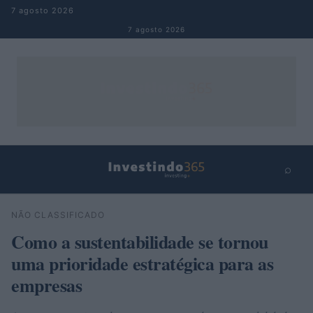
Pular para o conteúdo
7 agosto 2026
7 agosto 2026
⌕
×
⌕
NÃO CLASSIFICADO
Buscar
Como a sustentabilidade se tornou
uma prioridade estratégica para as
empresas