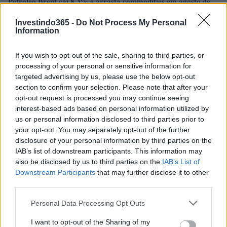
Petróleo Brent cai 8.3% e arrasta commodities em agosto de
2026
Investindo365 -
Do Not Process My Personal
Rafael Oliveira · 6 ago 2026
Information
NÃO CLASSIFICADO
If you wish to opt-out of the sale, sharing to third parties, or
processing of your personal or sensitive information for
targeted advertising by us, please use the below opt-out
section to confirm your selection. Please note that after your
opt-out request is processed you may continue seeing
interest-based ads based on personal information utilized by
us or personal information disclosed to third parties prior to
your opt-out. You may separately opt-out of the further
disclosure of your personal information by third parties on the
IAB’s list of downstream participants. This information may
also be disclosed by us to third parties on the
IAB’s List of
Downstream Participants
that may further disclose it to other
third parties.
Tensões diplomáticas entre Brasil e Argentina: o que está em
jogo
Please note that this website/app uses one or more Google
Personal Data Processing Opt Outs
Rafael Oliveira · 4 ago 2026
services and may gather and store information including but
not limited to your visit or usage behaviour. You may click to
I want to opt-out of the Sharing of my