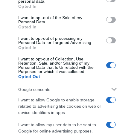
personal data.
NÃO CLASSIFICADO
grant or deny consent to Google and its third-party tags to
Opted In
use your data for below specified purposes in below Google
consent section.
I want to opt-out of the Sale of my
Personal Data.
Opted In
I want to opt-out of processing my
Personal Data for Targeted Advertising.
Opted In
I want to opt-out of Collection, Use,
Retention, Sale, and/or Sharing of my
Personal Data that Is Unrelated with the
Purposes for which it was collected.
Opted Out
Petróleo Brent cai 8.46% e arrasta commodities em queda
Google consents
generalizada
Rafael Oliveira · 4 ago 2026
I want to allow Google to enable storage
related to advertising like cookies on web or
device identifiers in apps.
COTAÇÕES CRYPTO
I want to allow my user data to be sent to
Google for online advertising purposes.