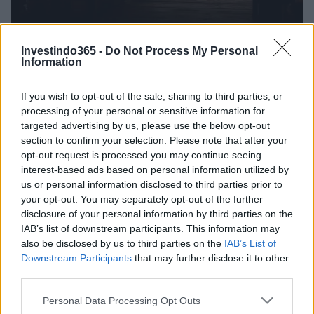
Redução histórica do desmatamento na Amazônia entre agosto
Investindo365 -
Do Not Process My Personal
de 2026 e julho de 2026
Information
Beatriz Almeida · 7 ago 2026
If you wish to opt-out of the sale, sharing to third parties, or
NÃO CLASSIFICADO
processing of your personal or sensitive information for
targeted advertising by us, please use the below opt-out
section to confirm your selection. Please note that after your
opt-out request is processed you may continue seeing
interest-based ads based on personal information utilized by
us or personal information disclosed to third parties prior to
your opt-out. You may separately opt-out of the further
disclosure of your personal information by third parties on the
IAB’s list of downstream participants. This information may
also be disclosed by us to third parties on the
IAB’s List of
Downstream Participants
that may further disclose it to other
third parties.
Please note that this website/app uses one or more Google
Personal Data Processing Opt Outs
Brent cai 8.3% e arrasta petróleo e ouro para baixo
services and may gather and store information including but