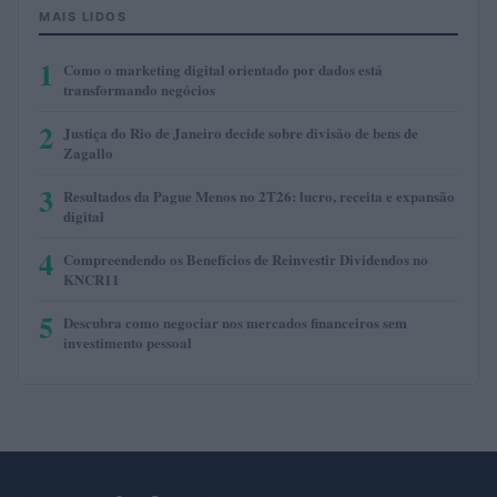
MAIS LIDOS
1
Como o marketing digital orientado por dados está
transformando negócios
2
Justiça do Rio de Janeiro decide sobre divisão de bens de
Zagallo
3
Resultados da Pague Menos no 2T26: lucro, receita e expansão
digital
4
Compreendendo os Benefícios de Reinvestir Dividendos no
KNCR11
5
Descubra como negociar nos mercados financeiros sem
investimento pessoal