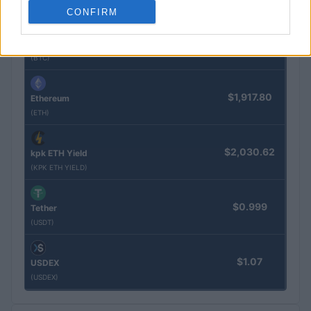
(SYBTC)
CONFIRM
$64,959.00
Bitcoin
(BTC)
$1,917.80
Ethereum
(ETH)
$2,030.62
kpk ETH Yield
(KPK ETH YIELD)
$0.999
Tether
(USDT)
$1.07
USDEX
(USDEX)