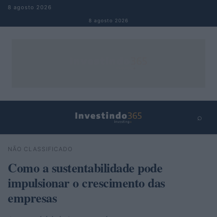
Pular para o conteúdo
8 agosto 2026
8 agosto 2026
⌕
×
⌕
NÃO CLASSIFICADO
Buscar
Como a sustentabilidade pode
impulsionar o crescimento das
empresas