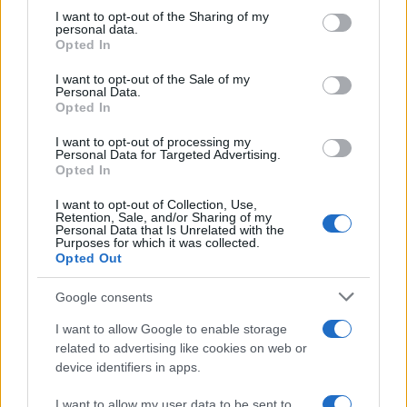
Rafael Oliveira · 7 ago 2026
not limited to your visit or usage behaviour. You may click to
I want to opt-out of the Sharing of my
personal data.
grant or deny consent to Google and its third-party tags to
Opted In
NÃO CLASSIFICADO
use your data for below specified purposes in below Google
consent section.
I want to opt-out of the Sale of my
Personal Data.
Opted In
I want to opt-out of processing my
Personal Data for Targeted Advertising.
Opted In
I want to opt-out of Collection, Use,
Retention, Sale, and/or Sharing of my
Personal Data that Is Unrelated with the
Purposes for which it was collected.
Opted Out
Google consents
Petróleo Brent cai 8.3% e arrasta commodities em agosto de
2026
I want to allow Google to enable storage
Rafael Oliveira · 6 ago 2026
related to advertising like cookies on web or
device identifiers in apps.
I want to allow my user data to be sent to