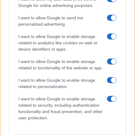
COTAÇÕES CRYPTO
Google for online advertising purposes.
Nome
Preço
I want to allow Google to send me
personalized advertising.
$83,270.00
Kinza Babylon Staked BTC
I want to allow Google to enable storage
(KBTC)
related to analytics like cookies on web or
device identifiers in apps.
$4,205.78
Eureka Bridged PAX Gold (Terra
I want to allow Google to enable storage
(PAXG)
related to functionality of the website or app.
I want to allow Google to enable storage
$0.022
JDB
related to personalization.
(JDB)
I want to allow Google to enable storage
related to security, including authentication
$2,034.90
kpk ETH Prime
functionality and fraud prevention, and other
(KPK ETH PRIME)
user protection.
$85,763.00
SyBTC