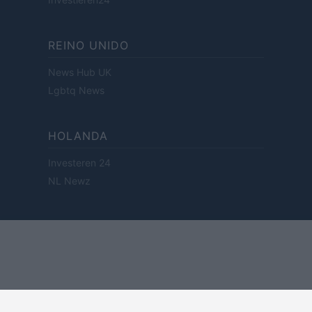
REINO UNIDO
News Hub UK
Lgbtq News
HOLANDA
Investeren 24
NL Newz