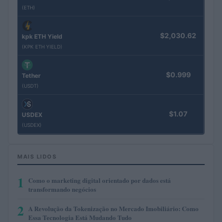
(ETH)
$2,030.62
kpk ETH Yield
(KPK ETH YIELD)
$0.999
Tether
(USDT)
$1.07
USDEX
(USDEX)
MAIS LIDOS
1
Como o marketing digital orientado por dados está
transformando negócios
2
A Revolução da Tokenização no Mercado Imobiliário: Como
Essa Tecnologia Está Mudando Tudo