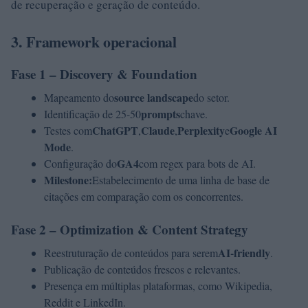
de recuperação e geração de conteúdo.
3. Framework operacional
Fase 1 – Discovery & Foundation
source landscape
Mapeamento do
do setor.
prompts
Identificação de 25-50
chave.
ChatGPT
Claude
Perplexity
Google AI
Testes com
,
,
e
Mode
.
GA4
Configuração do
com regex para bots de AI.
Milestone:
Estabelecimento de uma linha de base de
citações em comparação com os concorrentes.
Fase 2 – Optimization & Content Strategy
AI-friendly
Reestruturação de conteúdos para serem
.
Publicação de conteúdos frescos e relevantes.
Presença em múltiplas plataformas, como Wikipedia,
Reddit e LinkedIn.