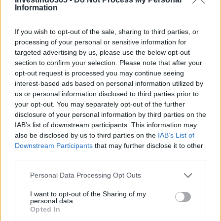
Information
Continue lendo
If you wish to opt-out of the sale, sharing to third parties, or
processing of your personal or sensitive information for
NÃO CLASSIFICADO
targeted advertising by us, please use the below opt-out
section to confirm your selection. Please note that after your
opt-out request is processed you may continue seeing
interest-based ads based on personal information utilized by
us or personal information disclosed to third parties prior to
your opt-out. You may separately opt-out of the further
disclosure of your personal information by third parties on the
IAB’s list of downstream participants. This information may
also be disclosed by us to third parties on the
IAB’s List of
Downstream Participants
that may further disclose it to other
third parties.
Please note that this website/app uses one or more Google
Personal Data Processing Opt Outs
Plano de governo de Lula: soberania, investimentos e reforma
services and may gather and store information including but
tributária
not limited to your visit or usage behaviour. You may click to
I want to opt-out of the Sharing of my
personal data.
Rafael Oliveira · 9 ago 2026
grant or deny consent to Google and its third-party tags to
Opted In
use your data for below specified purposes in below Google