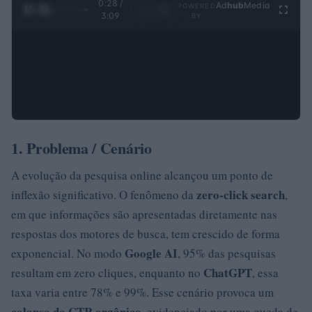
0:29 /
Ad
hub
Media
POWERED
1
/
4
3:09
BY
1. Problema / Cenário
A evolução da pesquisa online alcançou um ponto de
zero-click search
inflexão significativo. O fenômeno da
,
em que informações são apresentadas diretamente nas
respostas dos motores de busca, tem crescido de forma
Google AI
exponencial. No modo
, 95% das pesquisas
ChatGPT
resultam em zero cliques, enquanto no
, essa
taxa varia entre 78% e 99%. Esse cenário provoca um
colapso do CTR orgânico
, evidenciado por uma queda de