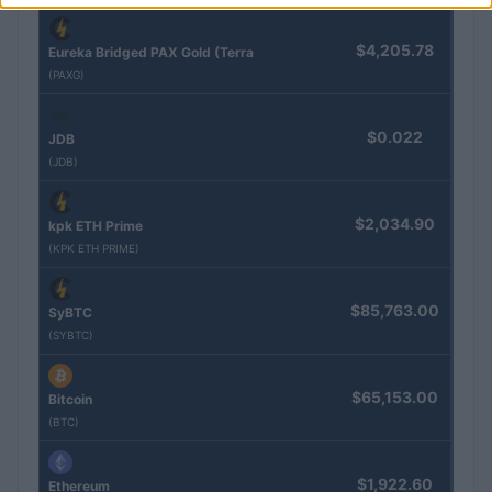
$4,205.78
Eureka Bridged PAX Gold (Terra
(PAXG)
$0.022
JDB
(JDB)
$2,034.90
kpk ETH Prime
(KPK ETH PRIME)
$85,763.00
SyBTC
(SYBTC)
$65,153.00
Bitcoin
(BTC)
$1,922.60
Ethereum