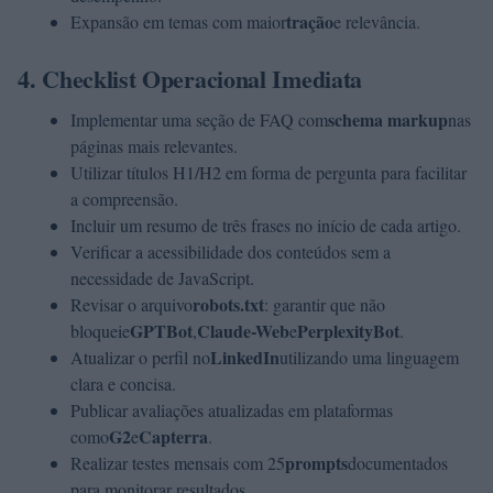
tração
Expansão em temas com maior
e relevância.
4. Checklist Operacional Imediata
schema markup
Implementar uma seção de FAQ com
nas
páginas mais relevantes.
Utilizar títulos H1/H2 em forma de pergunta para facilitar
a compreensão.
Incluir um resumo de três frases no início de cada artigo.
Verificar a acessibilidade dos conteúdos sem a
necessidade de JavaScript.
robots.txt
Revisar o arquivo
: garantir que não
GPTBot
Claude-Web
PerplexityBot
bloqueie
,
e
.
LinkedIn
Atualizar o perfil no
utilizando uma linguagem
clara e concisa.
Publicar avaliações atualizadas em plataformas
G2
Capterra
como
e
.
prompts
Realizar testes mensais com 25
documentados
para monitorar resultados.