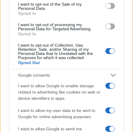
consent section.
NÃO CLASSIFICADO
I want to opt-out of the Sale of my
Personal Data.
Opted In
I want to opt-out of processing my
Personal Data for Targeted Advertising.
Opted In
I want to opt-out of Collection, Use,
Retention, Sale, and/or Sharing of my
Personal Data that Is Unrelated with the
Purposes for which it was collected.
Opted Out
Google consents
Redução histórica do desmatamento na Amazônia entre agosto
I want to allow Google to enable storage
de 2026 e julho de 2026
related to advertising like cookies on web or
Beatriz Almeida · 7 ago 2026
device identifiers in apps.
I want to allow my user data to be sent to
NÃO CLASSIFICADO
Google for online advertising purposes.
I want to allow Google to send me