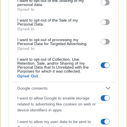
not limited to your visit or usage behaviour. You may click to
I want to opt-out of the Sharing of my
personal data.
grant or deny consent to Google and its third-party tags to
Opted In
NÃO CLASSIFICADO
use your data for below specified purposes in below Google
consent section.
I want to opt-out of the Sale of my
Personal Data.
Opted In
I want to opt-out of processing my
Personal Data for Targeted Advertising.
Opted In
I want to opt-out of Collection, Use,
Retention, Sale, and/or Sharing of my
Personal Data that Is Unrelated with the
Purposes for which it was collected.
Opted Out
Google consents
Brent cai 8.3% e arrasta petróleo e ouro para baixo
Rafael Oliveira · 7 ago 2026
I want to allow Google to enable storage
related to advertising like cookies on web or
device identifiers in apps.
COTAÇÕES CRYPTO
I want to allow my user data to be sent to