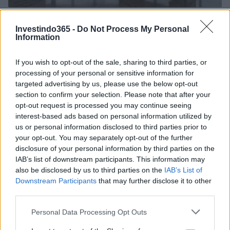
Plano de governo de Lula: soberania, investimentos e reforma
tributária
Investindo365 -
Do Not Process My Personal
Information
Rafael Oliveira · 9 ago 2026
If you wish to opt-out of the sale, sharing to third parties, or
NÃO CLASSIFICADO
processing of your personal or sensitive information for
targeted advertising by us, please use the below opt-out
section to confirm your selection. Please note that after your
opt-out request is processed you may continue seeing
interest-based ads based on personal information utilized by
us or personal information disclosed to third parties prior to
your opt-out. You may separately opt-out of the further
disclosure of your personal information by third parties on the
IAB’s list of downstream participants. This information may
also be disclosed by us to third parties on the
IAB’s List of
Downstream Participants
that may further disclose it to other
third parties.
Redução histórica do desmatamento na Amazônia entre agosto
Please note that this website/app uses one or more Google
Personal Data Processing Opt Outs
de 2026 e julho de 2026
services and may gather and store information including but
Beatriz Almeida · 7 ago 2026