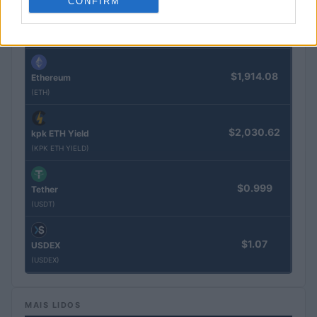
CONFIRM
$64,768.00
Bitcoin
(BTC)
$1,914.08
Ethereum
(ETH)
$2,030.62
kpk ETH Yield
(KPK ETH YIELD)
$0.999
Tether
(USDT)
$1.07
USDEX
(USDEX)
MAIS LIDOS