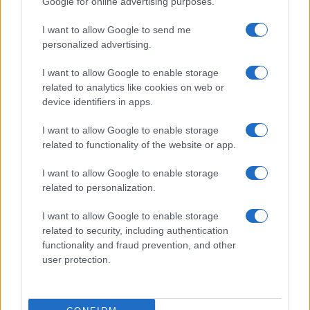
Google for online advertising purposes.
Nome
Preço
I want to allow Google to send me
personalized advertising.
$83,270.00
Kinza Babylon Staked BTC
I want to allow Google to enable storage
(KBTC)
related to analytics like cookies on web or
device identifiers in apps.
$4,205.78
Eureka Bridged PAX Gold (Terra
(PAXG)
I want to allow Google to enable storage
related to functionality of the website or app.
$0.022
JDB
I want to allow Google to enable storage
(JDB)
related to personalization.
I want to allow Google to enable storage
$2,034.90
kpk ETH Prime
related to security, including authentication
(KPK ETH PRIME)
functionality and fraud prevention, and other
user protection.
$85,763.00
SyBTC
(SYBTC)