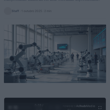
Staff
·
1 outubro 2025
· 2 min
0:29 /
Ad
hub
Media
POWERED
1
/
4
3:19
BY