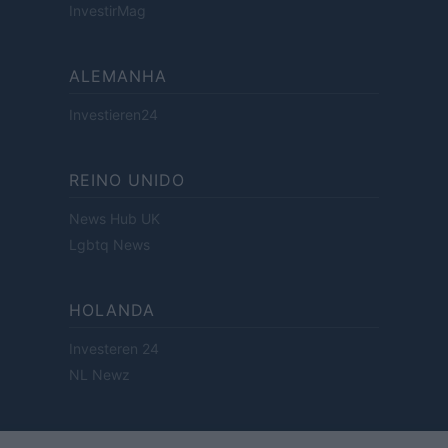
InvestirMag
ALEMANHA
Investieren24
REINO UNIDO
News Hub UK
Lgbtq News
HOLANDA
Investeren 24
NL Newz