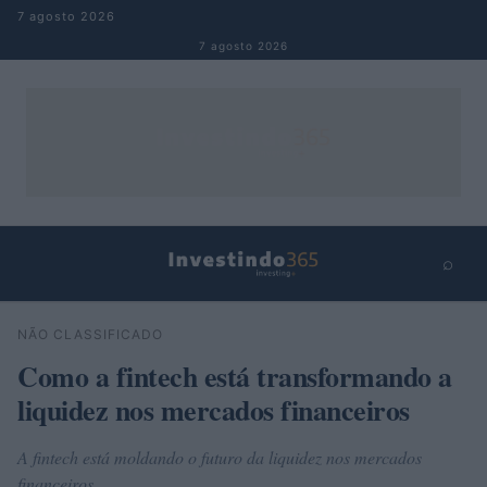
Pular para o conteúdo
7 agosto 2026
7 agosto 2026
⌕
×
⌕
NÃO CLASSIFICADO
Buscar
Como a fintech está transformando a
liquidez nos mercados financeiros
A fintech está moldando o futuro da liquidez nos mercados
financeiros.