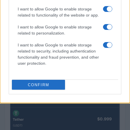
$2,034.90
kpk ETH Prime
I want to allow Google to enable storage
(KPK ETH PRIME)
related to functionality of the website or app.
$85,763.00
I want to allow Google to enable storage
SyBTC
related to personalization.
(SYBTC)
I want to allow Google to enable storage
$64,685.00
Bitcoin
related to security, including authentication
(BTC)
functionality and fraud prevention, and other
user protection.
$1,908.64
Ethereum
(ETH)
CONFIRM
$2,030.62
kpk ETH Yield
(KPK ETH YIELD)
$0.999
Tether
(USDT)