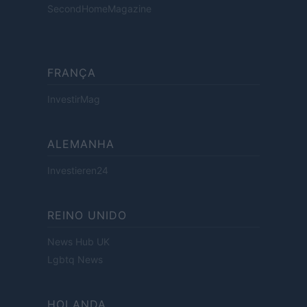
SecondHomeMagazine
FRANÇA
InvestirMag
ALEMANHA
Investieren24
REINO UNIDO
News Hub UK
Lgbtq News
HOLANDA