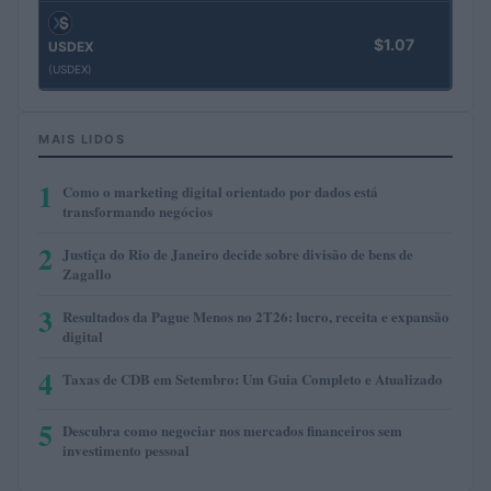
$1.07
USDEX
(USDEX)
MAIS LIDOS
1
Como o marketing digital orientado por dados está
transformando negócios
2
Justiça do Rio de Janeiro decide sobre divisão de bens de
Zagallo
3
Resultados da Pague Menos no 2T26: lucro, receita e expansão
digital
4
Taxas de CDB em Setembro: Um Guia Completo e Atualizado
5
Descubra como negociar nos mercados financeiros sem
investimento pessoal