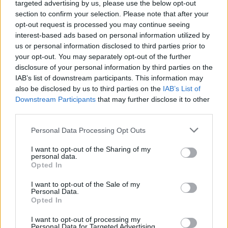
targeted advertising by us, please use the below opt-out
section to confirm your selection. Please note that after your
opt-out request is processed you may continue seeing
interest-based ads based on personal information utilized by
Petróleo Brent cai 8.3% e arrasta commodities em agosto de
us or personal information disclosed to third parties prior to
2026
your opt-out. You may separately opt-out of the further
Rafael Oliveira · 6 ago 2026
disclosure of your personal information by third parties on the
IAB’s list of downstream participants. This information may
NÃO CLASSIFICADO
also be disclosed by us to third parties on the
IAB’s List of
Downstream Participants
that may further disclose it to other
third parties.
Please note that this website/app uses one or more Google
Personal Data Processing Opt Outs
services and may gather and store information including but
not limited to your visit or usage behaviour. You may click to
I want to opt-out of the Sharing of my
personal data.
grant or deny consent to Google and its third-party tags to
Opted In
use your data for below specified purposes in below Google
consent section.
I want to opt-out of the Sale of my
Personal Data.
Opted In
I want to opt-out of processing my
Tensões diplomáticas entre Brasil e Argentina: o que está em
Personal Data for Targeted Advertising.