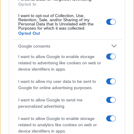
jogo
Opted In
Rafael Oliveira · 4 ago 2026
I want to opt-out of Collection, Use,
Retention, Sale, and/or Sharing of my
Personal Data that Is Unrelated with the
Purposes for which it was collected.
Opted Out
COTAÇÕES CRYPTO
Google consents
Nome
Preço
I want to allow Google to enable storage
related to advertising like cookies on web or
$83,270.00
Kinza Babylon Staked BTC
device identifiers in apps.
(KBTC)
I want to allow my user data to be sent to
Google for online advertising purposes.
$4,205.78
Eureka Bridged PAX Gold (Terra
(PAXG)
I want to allow Google to send me
personalized advertising.
$0.022
JDB
I want to allow Google to enable storage
(JDB)
related to analytics like cookies on web or
device identifiers in apps.