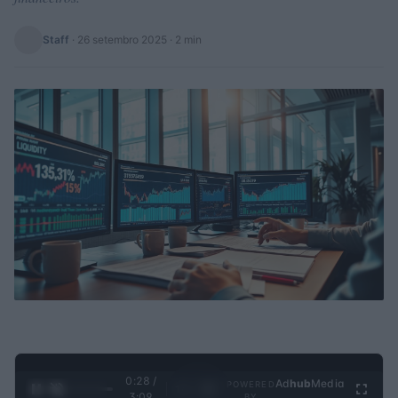
Staff
·
26 setembro 2025
· 2 min
0:28 /
Ad
hub
Media
POWERED
1
/
4
3:09
BY