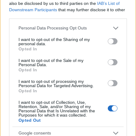
also be disclosed by us to third parties on the
IAB’s List of
NÃO CLASSIFICADO
Downstream Participants
that may further disclose it to other
third parties.
Please note that this website/app uses one or more Google
Personal Data Processing Opt Outs
services and may gather and store information including but
not limited to your visit or usage behaviour. You may click to
I want to opt-out of the Sharing of my
personal data.
grant or deny consent to Google and its third-party tags to
Opted In
use your data for below specified purposes in below Google
consent section.
I want to opt-out of the Sale of my
Personal Data.
Opted In
I want to opt-out of processing my
Personal Data for Targeted Advertising.
Redução histórica do desmatamento na Amazônia entre agosto
Opted In
de 2026 e julho de 2026
Beatriz Almeida · 7 ago 2026
I want to opt-out of Collection, Use,
Retention, Sale, and/or Sharing of my
Personal Data that Is Unrelated with the
Purposes for which it was collected.
NÃO CLASSIFICADO
Opted Out
Google consents