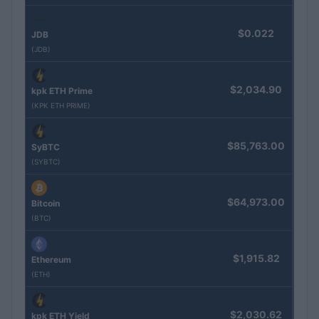
$0.022
JDB
(JDB)
$2,034.90
kpk ETH Prime
(KPK ETH PRIME)
$85,763.00
SyBTC
(SYBTC)
$64,973.00
Bitcoin
(BTC)
$1,915.82
Ethereum
(ETH)
$2,030.62
kpk ETH Yield