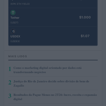
(KPK ETH YIELD)
$1.000
Tether
(USDT)
$1.07
USDEX
(USDEX)
MAIS LIDOS
1
Como o marketing digital orientado por dados está
transformando negócios
2
Justiça do Rio de Janeiro decide sobre divisão de bens de
Zagallo
3
Resultados da Pague Menos no 2T26: lucro, receita e expansão
digital