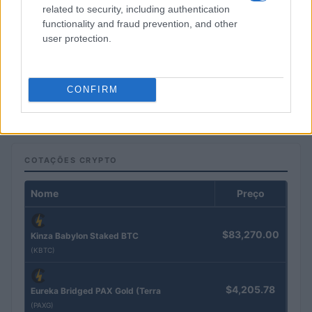
related to security, including authentication
functionality and fraud prevention, and other
user protection.
Petróleo Brent cai 8.3% e arrasta commodities em agosto de
2026
CONFIRM
Rafael Oliveira · 6 ago 2026
COTAÇÕES CRYPTO
Nome
Preço
$83,270.00
Kinza Babylon Staked BTC
(KBTC)
$4,205.78
Eureka Bridged PAX Gold (Terra
(PAXG)