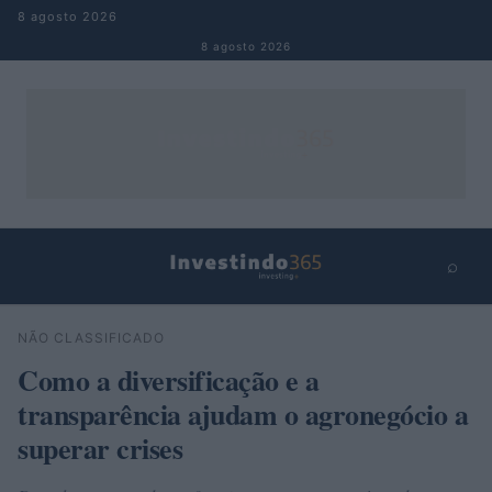
Pular para o conteúdo
8 agosto 2026
8 agosto 2026
⌕
×
⌕
NÃO CLASSIFICADO
Buscar
Como a diversificação e a
transparência ajudam o agronegócio a
superar crises