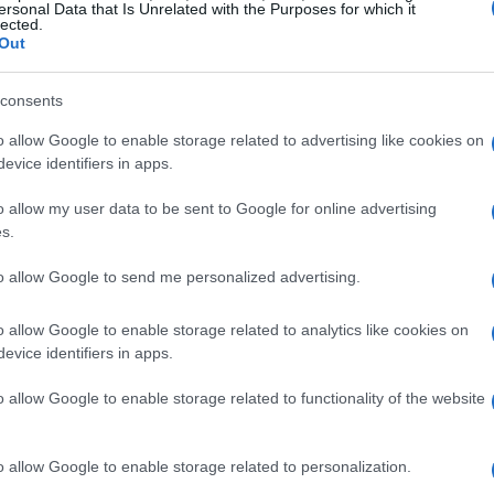
ersonal Data that Is Unrelated with the Purposes for which it
lected.
 regulatórios que podem impactar seu crescimento. A
Out
da vez mais vigilantes em relação às práticas de
consents
liquidez
 às criptomoedas e serviços de pagamento. A
s sobre a sustentabilidade do setor. Afinal, como
o allow Google to enable storage related to advertising like cookies on
evice identifiers in apps.
mprometa a estabilidade do mercado?
o allow my user data to be sent to Google for online advertising
s.
to allow Google to send me personalized advertising.
o allow Google to enable storage related to analytics like cookies on
evice identifiers in apps.
o allow Google to enable storage related to functionality of the website
o allow Google to enable storage related to personalization.