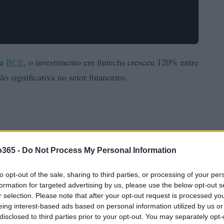
da
BCE
, o investimento em fintechs cresceu 120% entre
 significativa no setor financeiro.
o365 -
Do Not Process My Personal Information
to opt-out of the sale, sharing to third parties, or processing of your per
formation for targeted advertising by us, please use the below opt-out s
r selection. Please note that after your opt-out request is processed y
eing interest-based ads based on personal information utilized by us or
disclosed to third parties prior to your opt-out. You may separately opt-