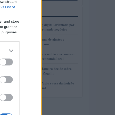
 downstream
B’s List of
MAIS LIDOS
er and store
1
Como o marketing digital orientado por
to grant or
dados está transformando negócios
ed purposes
2
Real e cripto: semana de ajustes e
dominância de Bitcoin
3
Turismo de Lavanda no Paraná: sucesso
que movimenta a economia local
4
Justiça do Rio de Janeiro decide sobre
divisão de bens de Zagallo
5
Incêndio em São Paulo causa destruição
em centro comercial