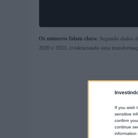
Os números falam claro:
Segundo dados 
2020 e 2023, evidenciando uma transformação
Investind
If you wish 
sensitive in
confirm you
continue se
information 