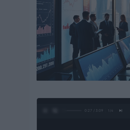
0:28 / 3:09
1
/
4