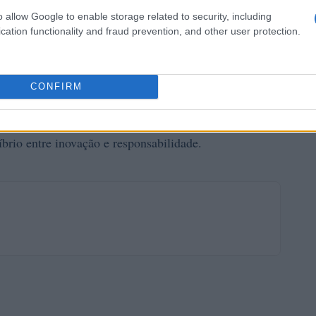
o allow Google to enable storage related to security, including
cation functionality and fraud prevention, and other user protection.
CONFIRM
al que o setor fintech continue a inovar, mas sem perder
transparência
. As perspectivas de mercado para as
íbrio entre inovação e responsabilidade.