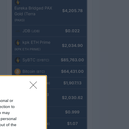
Eureka Bridged PAX
$4,205.78
Gold (Terra
(PAXG)
JDB
$0.022
(JDB)
kpk ETH Prime
$2,034.90
(KPK ETH PRIME)
SyBTC
$85,763.00
(SYBTC)
Bitcoin
$64,431.00
(BTC)
Ethereum
$1,907.13
(ETH)
kpk ETH Yield
$2,030.62
sonal or
(KPK ETH YIELD)
ection to
Tether
$0.999
ou may
(USDT)
 personal
USDEX
$1.07
(USDEX)
out of the