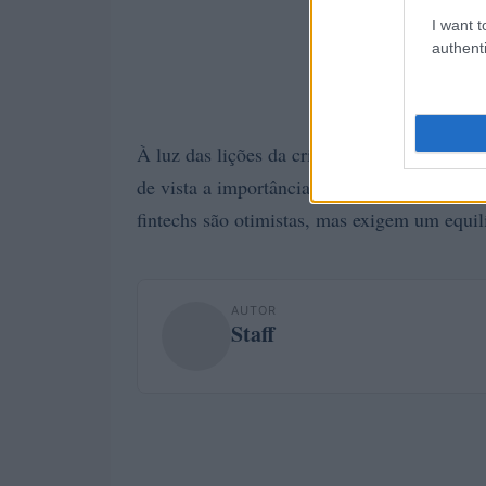
I want t
authenti
À luz das lições da crise de 2008, é essenci
compliance
de vista a importância da
e da
fintechs são otimistas, mas exigem um equil
AUTOR
Staff