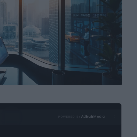
Ad
hub
Media
POWERED BY