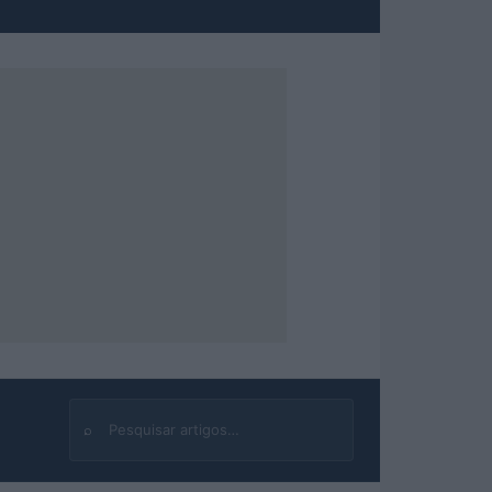
⌕
Buscar