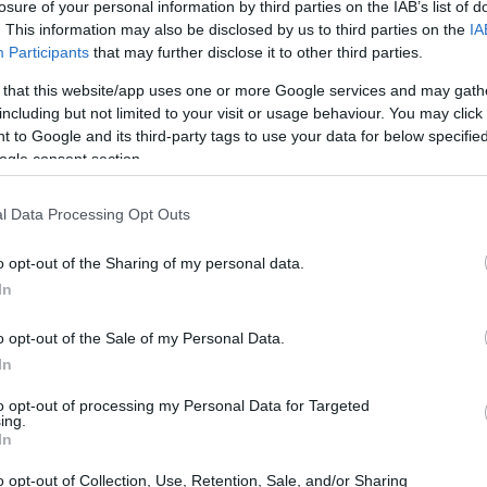
losure of your personal information by third parties on the IAB’s list of
. This information may also be disclosed by us to third parties on the
IA
Participants
that may further disclose it to other third parties.
 that this website/app uses one or more Google services and may gath
including but not limited to your visit or usage behaviour. You may click 
 to Google and its third-party tags to use your data for below specifi
ordo bem as dificuldades enfrentadas durante a crise
ogle consent section.
compliance
a
levaram muitas instituições a repensar
a sabe que crises podem ser um terreno fértil para a
l Data Processing Opt Outs
 a essas novas oportunidades que surgem com a
o opt-out of the Sharing of my personal data.
In
omo resposta às falhas do sistema financeiro
o opt-out of the Sale of my Personal Data.
In
ocratizou o acesso a serviços financeiros, mas também
a nas transações. Como aprendemos com a crise de
to opt-out of processing my Personal Data for Targeted
ing.
overnança robusta e regulamentações que protejam os
In
o opt-out of Collection, Use, Retention, Sale, and/or Sharing