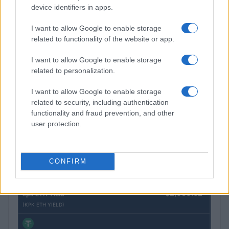
(JDB)
device identifiers in apps.
I want to allow Google to enable storage
$2,034.90
kpk ETH Prime
related to functionality of the website or app.
(KPK ETH PRIME)
I want to allow Google to enable storage
related to personalization.
$85,763.00
SyBTC
(SYBTC)
I want to allow Google to enable storage
related to security, including authentication
$65,277.00
functionality and fraud prevention, and other
Bitcoin
user protection.
(BTC)
$1,933.29
Ethereum
CONFIRM
(ETH)
$2,030.62
kpk ETH Yield
(KPK ETH YIELD)