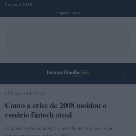
Pular para o conteúdo
7 agosto 2026
7 agosto 2026
⌕
×
⌕
NÃO CLASSIFICADO
Buscar
Como a crise de 2008 moldou o
cenário fintech atual
As fintechs estão mudando o setor financeiro, mas o que
aprendemos com a crise de 2008?