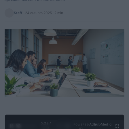
Staff
·
24 outubro 2025
· 2 min
0:28 /
Ad
hub
Media
POWERED
1
/
4
3:19
BY