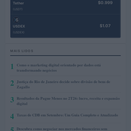
$0.999
Tether
(USDT)
$1.07
USDEX
(USDEX)
MAIS LIDOS
1
Como o marketing digital orientado por dados está
transformando negócios
2
Justiça do Rio de Janeiro decide sobre divisão de bens de
Zagallo
3
Resultados da Pague Menos no 2T26: lucro, receita e expansão
digital
4
Taxas de CDB em Setembro: Um Guia Completo e Atualizado
5
Descubra como negociar nos mercados financeiros sem