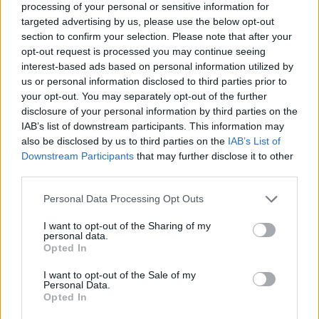
processing of your personal or sensitive information for
targeted advertising by us, please use the below opt-out
section to confirm your selection. Please note that after your
opt-out request is processed you may continue seeing
interest-based ads based on personal information utilized by
us or personal information disclosed to third parties prior to
Tensões diplomáticas entre Brasil e Argentina: o que está em
your opt-out. You may separately opt-out of the further
jogo
disclosure of your personal information by third parties on the
Rafael Oliveira · 4 ago 2026
IAB’s list of downstream participants. This information may
also be disclosed by us to third parties on the
IAB’s List of
NÃO CLASSIFICADO
Downstream Participants
that may further disclose it to other
third parties.
Please note that this website/app uses one or more Google
Personal Data Processing Opt Outs
services and may gather and store information including but
not limited to your visit or usage behaviour. You may click to
I want to opt-out of the Sharing of my
personal data.
grant or deny consent to Google and its third-party tags to
Opted In
use your data for below specified purposes in below Google
consent section.
I want to opt-out of the Sale of my
Personal Data.
Opted In