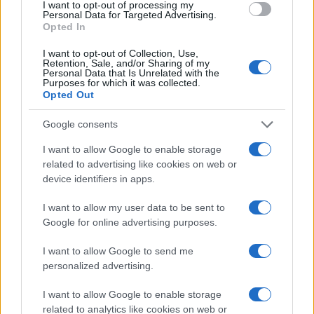
I want to opt-out of processing my
Personal Data for Targeted Advertising.
Opted In
Petróleo Brent cai 8.46% e arrasta commodities em queda
generalizada
I want to opt-out of Collection, Use,
Rafael Oliveira · 4 ago 2026
Retention, Sale, and/or Sharing of my
Personal Data that Is Unrelated with the
Purposes for which it was collected.
Opted Out
COTAÇÕES CRYPTO
Google consents
I want to allow Google to enable storage
Nome
Preço
related to advertising like cookies on web or
device identifiers in apps.
$83,270.00
Kinza Babylon Staked BTC
I want to allow my user data to be sent to
(KBTC)
Google for online advertising purposes.
$4,205.78
Eureka Bridged PAX Gold (Terra
I want to allow Google to send me
(PAXG)
personalized advertising.
I want to allow Google to enable storage
$0.022
JDB
related to analytics like cookies on web or