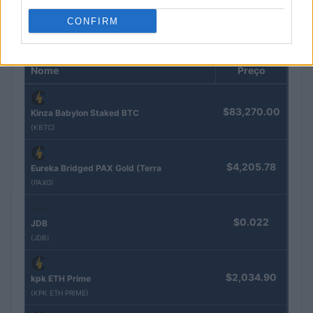
CONFIRM
COTAÇÕES CRYPTO
Nome
Preço
$83,270.00
Kinza Babylon Staked BTC
(KBTC)
$4,205.78
Eureka Bridged PAX Gold (Terra
(PAXG)
$0.022
JDB
(JDB)
$2,034.90
kpk ETH Prime
(KPK ETH PRIME)