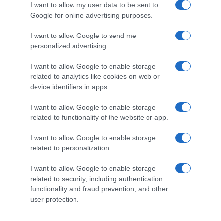
Petróleo Brent cai 8.46% e arrasta commodities em queda
I want to allow my user data to be sent to
generalizada
Google for online advertising purposes.
Rafael Oliveira · 4 ago 2026
I want to allow Google to send me
personalized advertising.
NÃO CLASSIFICADO
I want to allow Google to enable storage
related to analytics like cookies on web or
device identifiers in apps.
I want to allow Google to enable storage
related to functionality of the website or app.
I want to allow Google to enable storage
related to personalization.
I want to allow Google to enable storage
related to security, including authentication
Resultados da Pague Menos no 2T26: lucro, receita e expansão
functionality and fraud prevention, and other
digital
user protection.
Bruno Costa · 4 ago 2026