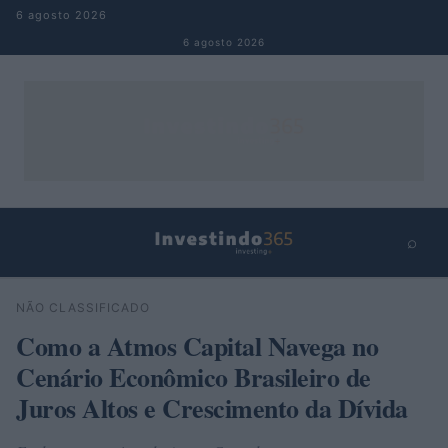
Pular para o conteúdo
6 agosto 2026
6 agosto 2026
⌕
×
⌕
NÃO CLASSIFICADO
Buscar
Como a Atmos Capital Navega no
Cenário Econômico Brasileiro de
Juros Altos e Crescimento da Dívida