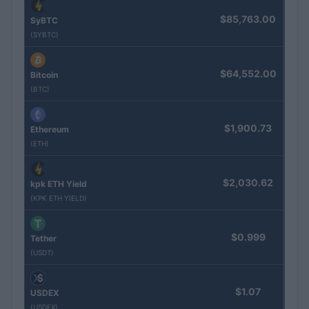
$85,763.00
SyBTC
(SYBTC)
$64,552.00
Bitcoin
(BTC)
$1,900.73
Ethereum
(ETH)
$2,030.62
kpk ETH Yield
(KPK ETH YIELD)
$0.999
Tether
(USDT)
$1.07
USDEX
(USDEX)