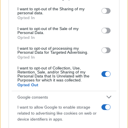
services and may gather and store information including but
not limited to your visit or usage behaviour. You may click to
I want to opt-out of the Sharing of my
personal data.
grant or deny consent to Google and its third-party tags to
Opted In
use your data for below specified purposes in below Google
Tensões diplomáticas entre Brasil e Argentina: o que está em
consent section.
I want to opt-out of the Sale of my
jogo
Personal Data.
Opted In
Rafael Oliveira · 4 ago 2026
I want to opt-out of processing my
Personal Data for Targeted Advertising.
NÃO CLASSIFICADO
Opted In
I want to opt-out of Collection, Use,
Retention, Sale, and/or Sharing of my
Personal Data that Is Unrelated with the
Purposes for which it was collected.
Opted Out
Google consents
I want to allow Google to enable storage
related to advertising like cookies on web or
device identifiers in apps.