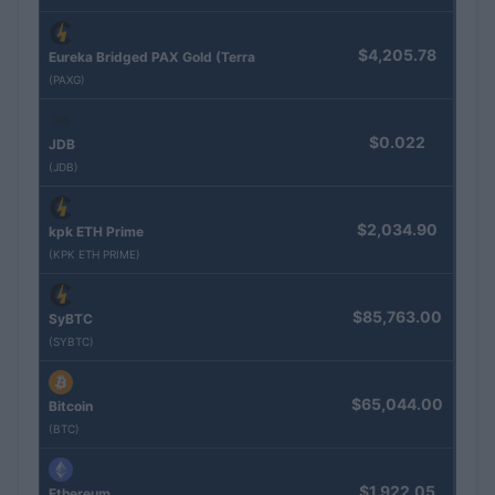
$4,205.78
Eureka Bridged PAX Gold (Terra
(PAXG)
$0.022
JDB
(JDB)
$2,034.90
kpk ETH Prime
(KPK ETH PRIME)
$85,763.00
SyBTC
(SYBTC)
$65,044.00
Bitcoin
(BTC)
$1,922.05
Ethereum