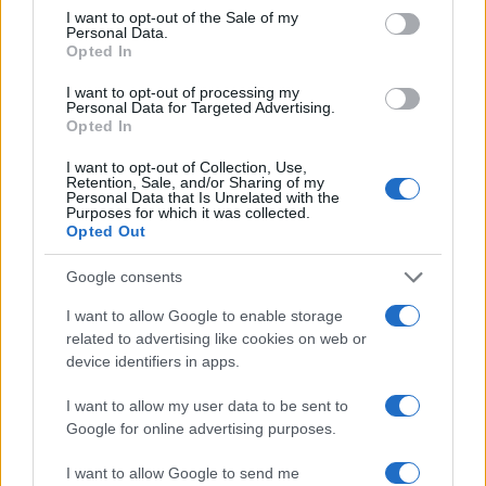
consent section.
I want to opt-out of the Sale of my
Personal Data.
Continue lendo
Opted In
I want to opt-out of processing my
NÃO CLASSIFICADO
Personal Data for Targeted Advertising.
Opted In
I want to opt-out of Collection, Use,
Retention, Sale, and/or Sharing of my
Personal Data that Is Unrelated with the
Purposes for which it was collected.
Opted Out
Google consents
I want to allow Google to enable storage
related to advertising like cookies on web or
device identifiers in apps.
Redução histórica do desmatamento na Amazônia entre agosto
I want to allow my user data to be sent to
de 2026 e julho de 2026
Google for online advertising purposes.
Beatriz Almeida · 7 ago 2026
I want to allow Google to send me