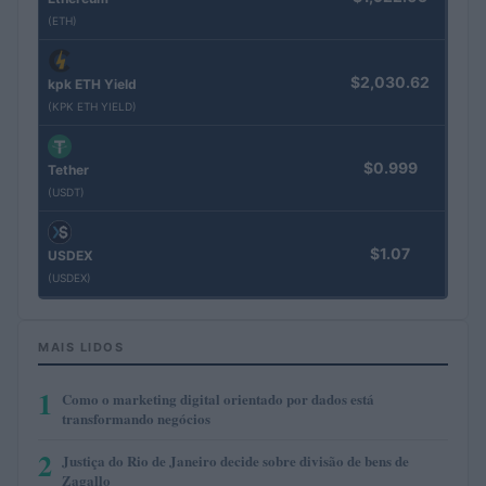
(ETH)
$2,030.62
kpk ETH Yield
(KPK ETH YIELD)
$0.999
Tether
(USDT)
$1.07
USDEX
(USDEX)
MAIS LIDOS
1
Como o marketing digital orientado por dados está
transformando negócios
2
Justiça do Rio de Janeiro decide sobre divisão de bens de
Zagallo