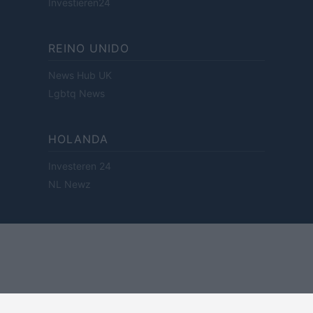
Investieren24
REINO UNIDO
News Hub UK
Lgbtq News
HOLANDA
Investeren 24
NL Newz