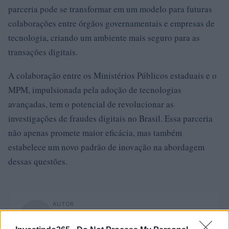
parceria pode se transformar em um modelo para futuras
colaborações entre órgãos governamentais e empresas de
tecnologia, criando um ambiente mais seguro para as
transações digitais.
A colaboração entre os Ministérios Públicos estaduais e o
MPM, impulsionada pela adoção de tecnologias
avançadas, tem o potencial de revolucionar as
investigações de fraudes digitais no Brasil. Essa parceria
não apenas promete maior eficácia, mas também
estabelece um novo padrão de inovação na abordagem
dessas questões.
AUTOR
Staff