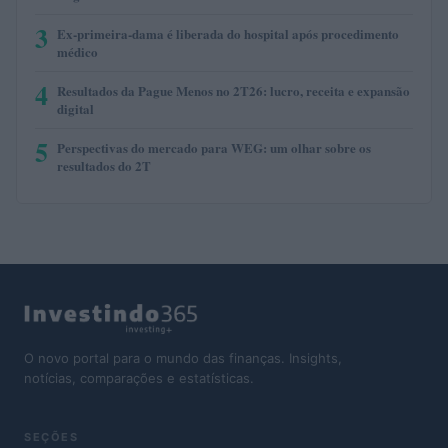
3
Ex-primeira-dama é liberada do hospital após procedimento
médico
4
Resultados da Pague Menos no 2T26: lucro, receita e expansão
digital
5
Perspectivas do mercado para WEG: um olhar sobre os
resultados do 2T
O novo portal para o mundo das finanças. Insights,
notícias, comparações e estatísticas.
SEÇÕES