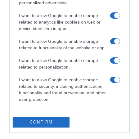
personalized advertising.
NÃO CLASSIFICADO
I want to allow Google to enable storage
related to analytics like cookies on web or
device identifiers in apps.
I want to allow Google to enable storage
related to functionality of the website or app.
I want to allow Google to enable storage
related to personalization.
I want to allow Google to enable storage
related to security, including authentication
Brent cai 8.3% e arrasta petróleo e ouro para baixo
functionality and fraud prevention, and other
Rafael Oliveira · 7 ago 2026
user protection.
NÃO CLASSIFICADO
CONFIRM