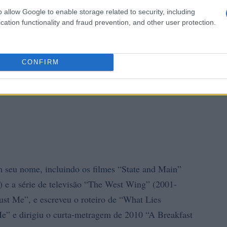
o allow Google to enable storage related to security, including
cation functionality and fraud prevention, and other user protection.
CONFIRM
m seu nome, incluindo os filmes “State and Main”
 e a série de televisão “The West Wing” (2001-
ust Me”, e escreveu o roteiro de “What Lies
” e dirigiu o curta-metragem de 2010 “A Breakfast