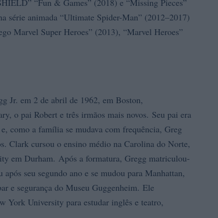
 SHIELD” “Fun & Games” (2018) e “Missing Pieces”
 na série animada “Ultimate Spider-Man” (2012–2017)
ego Marvel Super Heroes” (2013), “Marvel Heroes”
g Jr. em 2 de abril de 1962, em Boston,
y, o pai Robert e três irmãos mais novos. Seu pai era
al e, como a família se mudava com frequência, Greg
os. Clark cursou o ensino médio na Carolina do Norte,
sity em Durham. Após a formatura, Gregg matriculou-
iu após seu segundo ano e se mudou para Manhattan,
 bar e segurança do Museu Guggenheim. Ele
 York University para estudar inglês e teatro,