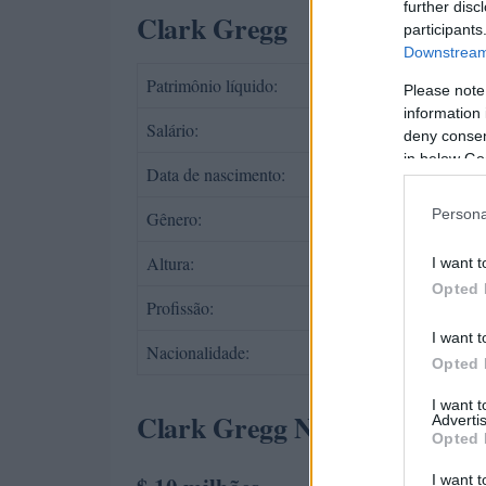
further disc
Clark Gregg
participants
Downstream 
Patrimônio líquido:
$ 10 milhões
Please note
information 
Salário:
$ 75 mil por e
deny consent
in below Go
Data de nascimento:
2 de abril de 
Persona
Gênero:
Masculino
Altura:
1,75 m (5 pés 
I want t
Opted 
Profissão:
Roteirista, At
I want t
Nacionalidade:
Estados Unid
Opted 
I want 
Clark Gregg Net Worth:
Advertis
Opted 
I want t