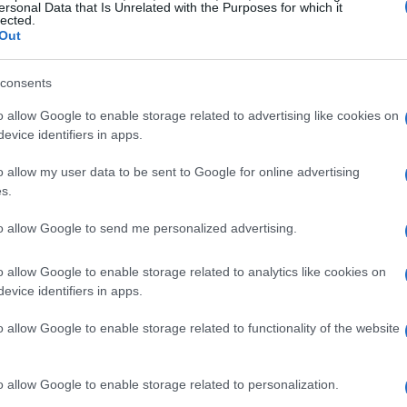
ersonal Data that Is Unrelated with the Purposes for which it
lected.
Out
consents
o allow Google to enable storage related to advertising like cookies on
evice identifiers in apps.
ark Gregg?
o allow my user data to be sent to Google for online advertising
s.
e produtor americano com um patrimônio líquido de US
to allow Google to send me personalized advertising.
estrelar como Richard Campbell na sitcom da CBS
6-2010) e por interpretar o Agente Phil Coulson em
o allow Google to enable storage related to analytics like cookies on
rse, como “Agents of SHIELD” (2013-2020 ), “Iron
evice identifiers in apps.
s” (2012).
o allow Google to enable storage related to functionality of the website
o allow Google to enable storage related to personalization.