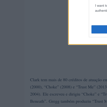
I want t
authenti
Clark tem mais de 80 créditos de atuação e
(2000), “Choke” (2008) e “Trust Me” (2013)
2004). Ele escreveu e dirigiu “Choke” e “Tr
Beneath”. Gregg também produziu “Trust Me