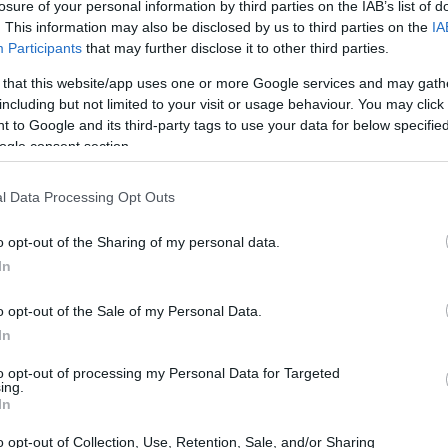
losure of your personal information by third parties on the IAB’s list of
. This information may also be disclosed by us to third parties on the
IA
Participants
that may further disclose it to other third parties.
 that this website/app uses one or more Google services and may gath
including but not limited to your visit or usage behaviour. You may click 
pisódio
 to Google and its third-party tags to use your data for below specifi
ogle consent section.
1962 (59 anos)
l Data Processing Opt Outs
8 pol.)
o opt-out of the Sharing of my personal data.
In
or, Ator de Voz, Diretor de Cinema
o opt-out of the Sale of my Personal Data.
os da America
In
to opt-out of processing my Personal Data for Targeted
ing.
In
o opt-out of Collection, Use, Retention, Sale, and/or Sharing