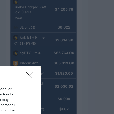
Eureka Bridged PAX
$4,205.78
Gold (Terra
(PAXG)
JDB
$0.022
(JDB)
kpk ETH Prime
$2,034.90
(KPK ETH PRIME)
SyBTC
$85,763.00
(SYBTC)
Bitcoin
$65,019.00
(BTC)
Ethereum
$1,920.65
(ETH)
kpk ETH Yield
$2,030.62
sonal or
(KPK ETH YIELD)
ection to
Tether
$0.999
ou may
(USDT)
 personal
USDEX
$1.07
(USDEX)
out of the