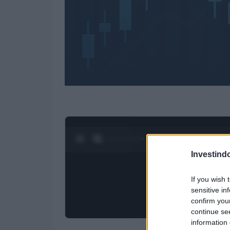
0:28 / 4:27
1
/
4
Investind
If you wish 
sensitive in
confirm you
continue se
information 