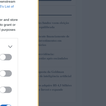
 downstream
B’s List of
MAIS LIDOS
er and store
1
Gestores de grandes fundos veem eleição
to grant or
presidencial mais equilibrada
ed purposes
2
Presidente Lula discute financiamento de
planos de saúde e investimentos em
hospitais universitários
3
Reformas no Rioprevidência:
Transparência e gestão após escândalos
financeiros
4
AlphaAI: A nova aposta da Goldman
Sachs no mercado de inteligência artificial
5
MAG Investimentos adquire R$ 4,5 bilhões
em FIDCs da More Invest e expande
atuação