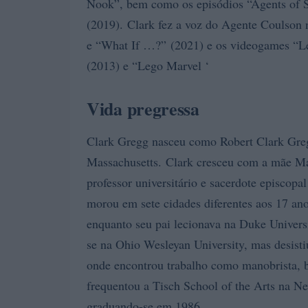
Nook”, bem como os episódios “Agents of
(2019). Clark fez a voz do Agente Coulson
e “What If …?” (2021) e os videogames “L
(2013) e “Lego Marvel ‘
Vida pregressa
Clark Gregg nasceu como Robert Clark Greg
Massachusetts. Clark cresceu com a mãe Mar
professor universitário e sacerdote episcop
morou em sete cidades diferentes aos 17 an
enquanto seu pai lecionava na Duke Univer
se na Ohio Wesleyan University, mas desist
onde encontrou trabalho como manobrista,
frequentou a Tisch School of the Arts na New
graduando-se em 1986.