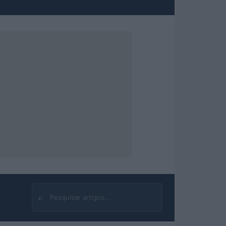
⌕
Buscar