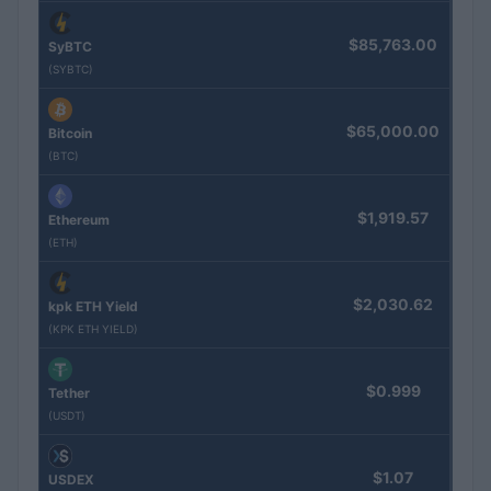
$85,763.00
SyBTC
(SYBTC)
$65,000.00
Bitcoin
(BTC)
$1,919.57
Ethereum
(ETH)
$2,030.62
kpk ETH Yield
(KPK ETH YIELD)
$0.999
Tether
(USDT)
$1.07
USDEX