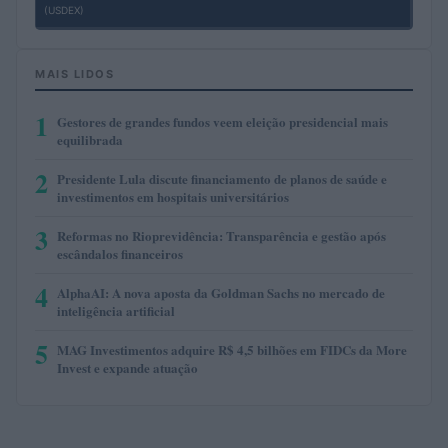
(USDEX)
MAIS LIDOS
1
Gestores de grandes fundos veem eleição presidencial mais
equilibrada
2
Presidente Lula discute financiamento de planos de saúde e
investimentos em hospitais universitários
3
Reformas no Rioprevidência: Transparência e gestão após
escândalos financeiros
4
AlphaAI: A nova aposta da Goldman Sachs no mercado de
inteligência artificial
5
MAG Investimentos adquire R$ 4,5 bilhões em FIDCs da More
Invest e expande atuação