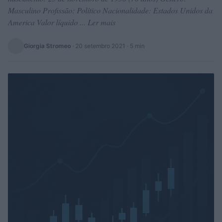
Masculino Profissão: Político Nacionalidade: Estados Unidos da
America Valor líquido ... Ler mais
Giorgia Stromeo
·
20 setembro 2021
· 5 min