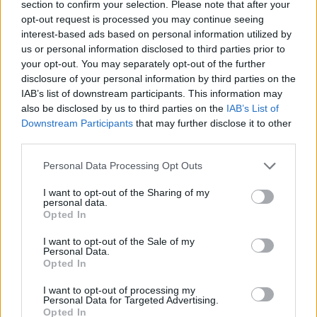
section to confirm your selection. Please note that after your
programas comunitários para estudantes.
opt-out request is processed you may continue seeing
interest-based ads based on personal information utilized by
Vida pessoal
us or personal information disclosed to third parties prior to
your opt-out. You may separately opt-out of the further
Schumer se casou com sua esposa, Iris Weinshall, em
disclosure of your personal information by third parties on the
IAB’s list of downstream participants. This information may
setembro de 1980 em uma cerimônia no topo da torre
also be disclosed by us to third parties on the
IAB’s List of
norte do World Trade Center. O casal mora no bairro de
Downstream Participants
that may further disclose it to other
Park Slope, no Brooklyn, perto do Grand Army
third parties.
Plaza. Juntos, eles têm dois filhos: Jessica e Alison, que se
Please note that this website/app uses one or more Google
Personal Data Processing Opt Outs
formaram na Harvard College. Jessica foi chefe de equipe
services and may gather and store information including but
not limited to your visit or usage behaviour. You may click to
I want to opt-out of the Sharing of my
e conselheira geral do Conselho de Consultores
personal data.
grant or deny consent to Google and its third-party tags to
Econômicos de 2013 a 2015, enquanto Alison é gerente de
Opted In
use your data for below specified purposes in below Google
marketing no escritório do Facebook em Nova York.
consent section.
I want to opt-out of the Sale of my
Personal Data.
Opted In
Graus Honorários
I want to opt-out of processing my
Em reconhecimento à sua carreira política, Schumer foi
Personal Data for Targeted Advertising.
Opted In