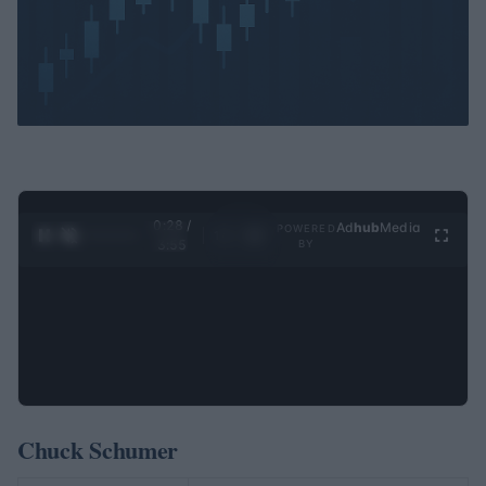
0:29 /
Ad
hub
Media
POWERED
1
/
4
3:55
BY
Chuck Schumer