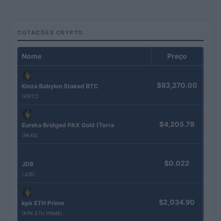
COTAÇÕES CRYPTO
Nome
Preço
$83,270.00
Kinza Babylon Staked BTC
(KBTC)
$4,205.78
Eureka Bridged PAX Gold (Terra
(PAXG)
$0.022
JDB
(JDB)
$2,034.90
kpk ETH Prime
(KPK ETH PRIME)