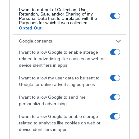
agraciado com vários títulos honorários. Eles incluem
doutorados da Hofstra University, Hunter College e
I want to opt-out of Collection, Use,
Retention, Sale, and/or Sharing of my
Adelphi University, e Doctors of Laws da New York Law
Personal Data that Is Unrelated with the
Purposes for which it was collected.
School, do Touro Law Center e da Brooklyn Law School.
Opted Out
Google consents
I want to allow Google to enable storage
AUTOR
Giorgia Stromeo
related to advertising like cookies on web or
device identifiers in apps.
I want to allow my user data to be sent to
Google for online advertising purposes.
I want to allow Google to send me
personalized advertising.
I want to allow Google to enable storage
related to analytics like cookies on web or
device identifiers in apps.