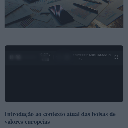
0:28 /
Ad
hub
Media
POWERED
1
/
4
3:55
BY
Introdução ao contexto atual das bolsas de
valores europeias