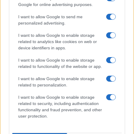
COTAÇÕES CRYPTO
Google for online advertising purposes.
Nome
Preço
I want to allow Google to send me
personalized advertising.
$83,270.00
Kinza Babylon Staked BTC
I want to allow Google to enable storage
(KBTC)
related to analytics like cookies on web or
device identifiers in apps.
$4,205.78
Eureka Bridged PAX Gold (Terra
I want to allow Google to enable storage
(PAXG)
related to functionality of the website or app.
I want to allow Google to enable storage
$0.022
JDB
related to personalization.
(JDB)
I want to allow Google to enable storage
$2,034.90
related to security, including authentication
kpk ETH Prime
functionality and fraud prevention, and other
(KPK ETH PRIME)
user protection.
$85,763.00
SyBTC
(SYBTC)