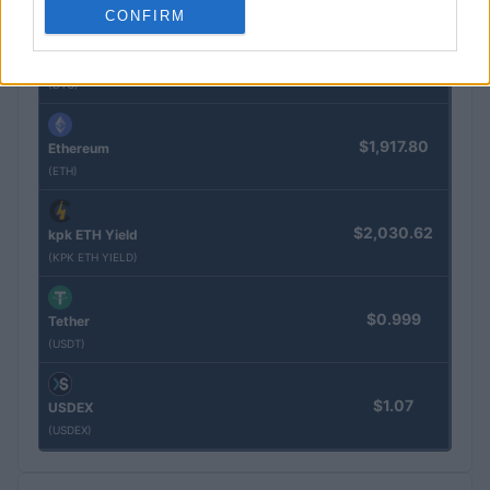
CONFIRM
$64,959.00
Bitcoin
(BTC)
$1,917.80
Ethereum
(ETH)
$2,030.62
kpk ETH Yield
(KPK ETH YIELD)
$0.999
Tether
(USDT)
$1.07
USDEX
(USDEX)