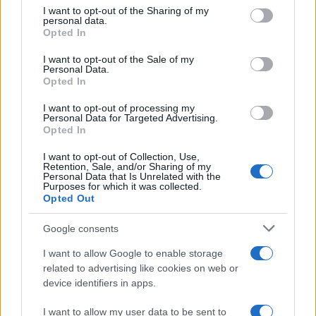
Bruno Costa · 8 ago 2026
not limited to your visit or usage behaviour. You may click to
I want to opt-out of the Sharing of my
personal data.
grant or deny consent to Google and its third-party tags to
Opted In
FINANÇA
use your data for below specified purposes in below Google
consent section.
I want to opt-out of the Sale of my
Personal Data.
Opted In
I want to opt-out of processing my
Personal Data for Targeted Advertising.
Opted In
I want to opt-out of Collection, Use,
Retention, Sale, and/or Sharing of my
Personal Data that Is Unrelated with the
Purposes for which it was collected.
Opted Out
Rendimentos de R$ 10 mil em diferentes investimentos com a
Google consents
Selic a 14%
I want to allow Google to enable storage
Bruno Costa · 7 ago 2026
related to advertising like cookies on web or
device identifiers in apps.
I want to allow my user data to be sent to