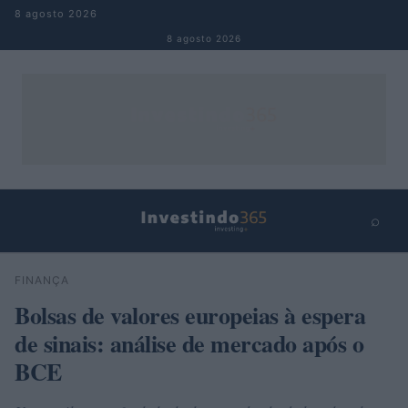
Pular para o conteúdo
8 agosto 2026
8 agosto 2026
⌕
×
⌕
FINANÇA
Buscar
Bolsas de valores europeias à espera
de sinais: análise de mercado após o
BCE