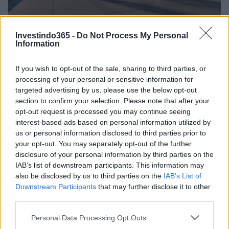
Como melhorar seu perfil de crédito em 90 dias
Investindo365 -
Do Not Process My Personal
Information
Rafael Oliveira · 8 ago 2026
FINANÇA
If you wish to opt-out of the sale, sharing to third parties, or
processing of your personal or sensitive information for
targeted advertising by us, please use the below opt-out
section to confirm your selection. Please note that after your
opt-out request is processed you may continue seeing
interest-based ads based on personal information utilized by
us or personal information disclosed to third parties prior to
your opt-out. You may separately opt-out of the further
disclosure of your personal information by third parties on the
IAB’s list of downstream participants. This information may
also be disclosed by us to third parties on the
IAB’s List of
Downstream Participants
that may further disclose it to other
third parties.
Rafael Sachete assume nova posição no Assaí: o que isso
Please note that this website/app uses one or more Google
significa para a empresa
Personal Data Processing Opt Outs
services and may gather and store information including but