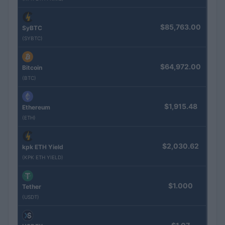
$85,763.00
SyBTC
(SYBTC)
$64,972.00
Bitcoin
(BTC)
$1,915.48
Ethereum
(ETH)
$2,030.62
kpk ETH Yield
(KPK ETH YIELD)
$1.000
Tether
(USDT)