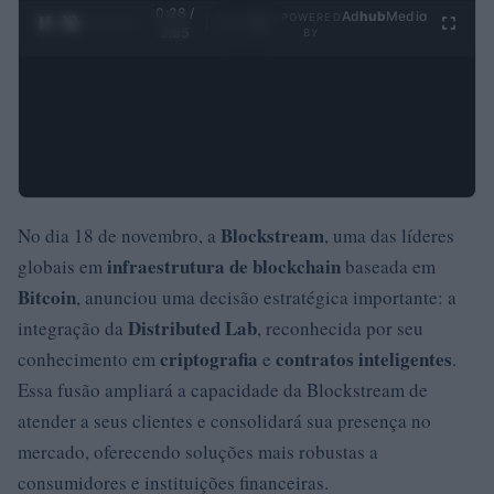
0:29 /
Ad
hub
Media
POWERED
1
/
4
3:55
BY
Blockstream
No dia 18 de novembro, a
, uma das líderes
infraestrutura de blockchain
globais em
baseada em
Bitcoin
, anunciou uma decisão estratégica importante: a
Distributed Lab
integração da
, reconhecida por seu
criptografia
contratos inteligentes
conhecimento em
e
.
Essa fusão ampliará a capacidade da Blockstream de
atender a seus clientes e consolidará sua presença no
mercado, oferecendo soluções mais robustas a
consumidores e instituições financeiras.