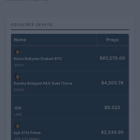
COTAÇÕES CRYPTO
Nome
Preço
$83,270.00
Kinza Babylon Staked BTC
(KBTC)
$4,205.78
Eureka Bridged PAX Gold (Terra
(PAXG)
$0.022
JDB
(JDB)
$2,034.90
kpk ETH Prime
(KPK ETH PRIME)