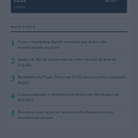
$1.07
USDEX
(USDEX)
MAIS LIDOS
1
Como o marketing digital orientado por dados está
transformando negócios
2
Justiça do Rio de Janeiro decide sobre divisão de bens de
Zagallo
3
Resultados da Pague Menos no 2T26: lucro, receita e expansão
digital
4
Compreendendo os Benefícios de Reinvestir Dividendos no
KNCR11
5
Descubra como negociar nos mercados financeiros sem
investimento pessoal