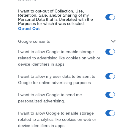
I want to opt-out of Collection, Use,
Retention, Sale, and/or Sharing of my
Personal Data that Is Unrelated with the
Purposes for which it was collected.
Opted Out
Redução histórica do desmatamento na Amazônia entre agosto
Google consents
de 2026 e julho de 2026
I want to allow Google to enable storage
Beatriz Almeida · 7 ago 2026
related to advertising like cookies on web or
device identifiers in apps.
NÃO CLASSIFICADO
I want to allow my user data to be sent to
Google for online advertising purposes.
I want to allow Google to send me
personalized advertising.
I want to allow Google to enable storage
related to analytics like cookies on web or
device identifiers in apps.