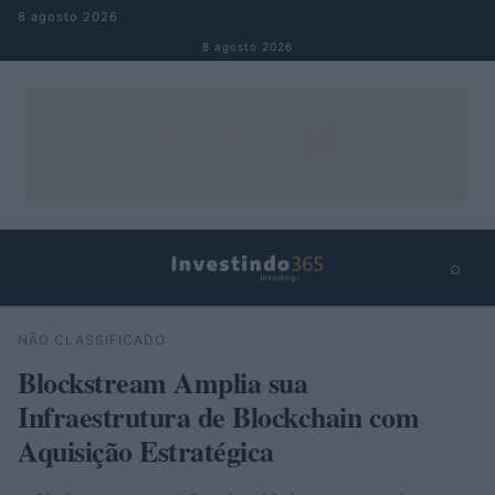
Pular para o conteúdo
8 agosto 2026
8 agosto 2026
⌕
×
⌕
NÃO CLASSIFICADO
Buscar
Blockstream Amplia sua
Infraestrutura de Blockchain com
Aquisição Estratégica