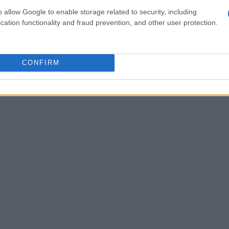
um dado surpreendente: um investimento de R$ 10 mil
o allow Google to enable storage related to security, including
cation functionality and fraud prevention, and other user protection.
dinário de aproximadamente R$ 6,4 milhões hoje. Em
 900,68, e atualmente, seu valor no Brasil atinge R$
ressionante de 77.917% nesse período.
CONFIRM