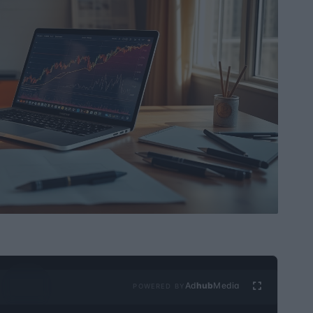
Ad
hub
Media
POWERED BY