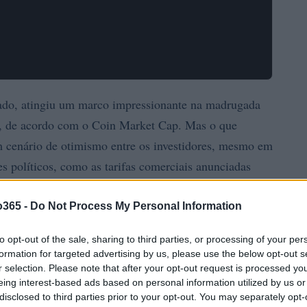
cado, atingiu um marco impressionante na madrugada
0, de acordo com o Coin Market Cap. Mas o que
 cenário de otimismo entre os investidores, mesmo em
es políticos, como as tarifas comerciais anunciadas
 Trump, também estão influenciando essa dinâmica.
rtante para o setor de criptomoedas, está
o365 -
Do Not Process My Personal Information
as positivas sobre o futuro dos ativos digitais.
to opt-out of the sale, sharing to third parties, or processing of your per
formation for targeted advertising by us, please use the below opt-out s
r selection. Please note that after your opt-out request is processed y
eing interest-based ads based on personal information utilized by us or
disclosed to third parties prior to your opt-out. You may separately opt-