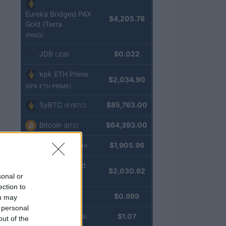
Eureka Bridged PAX
$4,205.78
Gold (Terra
(PAXG)
JDB
$0.022
(JDB)
kpk ETH Prime
$2,034.90
(KPK ETH PRIME)
SyBTC
$85,763.00
(SYBTC)
Bitcoin
$64,393.00
(BTC)
Ethereum
$1,905.96
(ETH)
kpk ETH Yield
$2,030.62
sonal or
(KPK ETH YIELD)
ection to
Tether
$0.999
ou may
(USDT)
 personal
USDEX
$1.07
(USDEX)
out of the