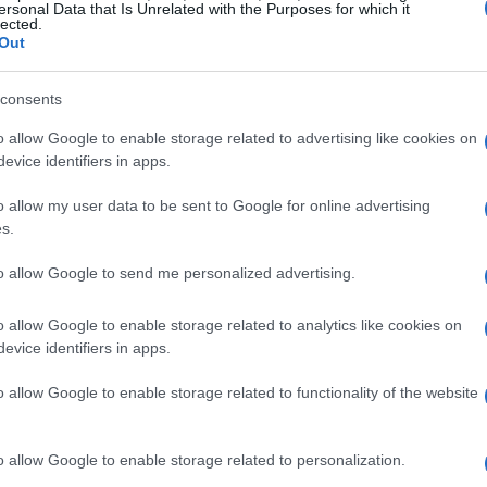
 define os poderes das agências reguladoras; e a lei
ersonal Data that Is Unrelated with the Purposes for which it
lected.
gir a implementação de um dólar digital. Você já parou
Out
zer maior clareza e segurança ao mercado de
consents
itivo para os investidores.
o allow Google to enable storage related to advertising like cookies on
no Brasil, acredita que o preço do Bitcoin deve se
evice identifiers in apps.
l, apontando para um “forte momentum de alta”. Por
o allow my user data to be sent to Google for online advertising
earch, compartilha uma visão otimista a curto prazo,
s.
ypto Week
podem moldar o humor do mercado,
to allow Google to send me personalized advertising.
ue possam ser anunciadas. Estará o mercado preparado
o allow Google to enable storage related to analytics like cookies on
evice identifiers in apps.
s passados
o allow Google to enable storage related to functionality of the website
uitos investidores se perguntem sobre o quanto teriam
o allow Google to enable storage related to personalization.
a há anos. Um estudo da Vault Capital, especializada