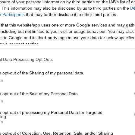
losure of your personal information by third parties on the IAB’s list of
. This information may also be disclosed by us to third parties on the
IA
Participants
that may further disclose it to other third parties.
 that this website/app uses one or more Google services and may gath
including but not limited to your visit or usage behaviour. You may click 
 to Google and its third-party tags to use your data for below specifi
ogle consent section.
l Data Processing Opt Outs
o opt-out of the Sharing of my personal data.
In
implicações
o opt-out of the Sale of my Personal Data.
In
para as discussões que estão acontecendo no Congresso
to opt-out of processing my Personal Data for Targeted
ing.
nificativos estão sendo analisados e podem ter um
In
NIUS
, que estabelece diretrizes para a emissão e
o opt-out of Collection, Use, Retention, Sale, and/or Sharing