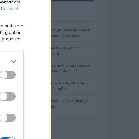
 downstream
B’s List of
MAIS LIDOS
er and store
1
Como o marketing digital orientado por
to grant or
dados está transformando negócios
ed purposes
2
Real e cripto: semana de ajustes e
dominância de Bitcoin
3
Turismo de Lavanda no Paraná: sucesso
que movimenta a economia local
4
Justiça do Rio de Janeiro decide sobre
divisão de bens de Zagallo
5
Incêndio em São Paulo causa destruição
em centro comercial