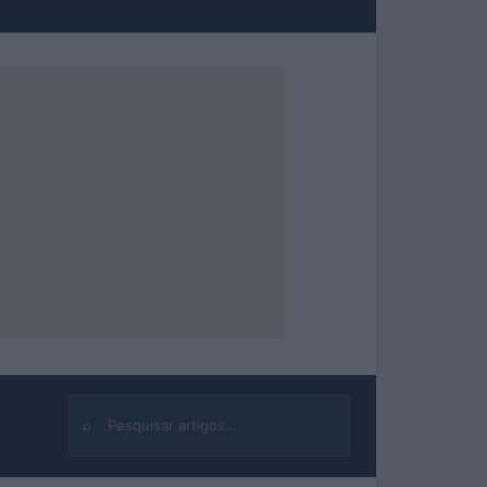
⌕
Buscar