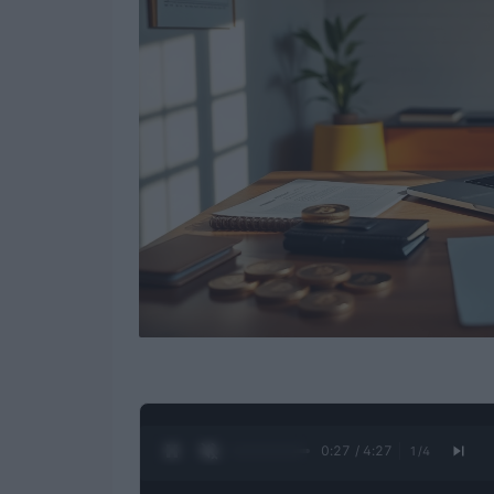
0:28 / 4:27
1
/
4