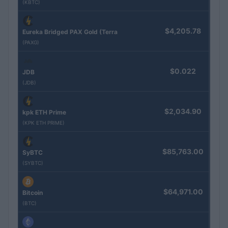
(KBTC)
$4,205.78
Eureka Bridged PAX Gold (Terra
(PAXG)
$0.022
JDB
(JDB)
$2,034.90
kpk ETH Prime
(KPK ETH PRIME)
$85,763.00
SyBTC
(SYBTC)
$64,971.00
Bitcoin
(BTC)