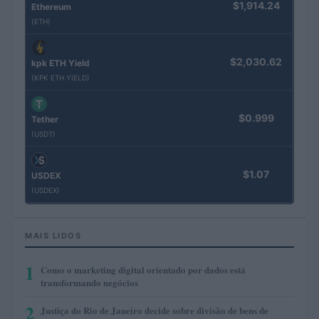
$1,914.24
Ethereum
(ETH)
$2,030.62
kpk ETH Yield
(KPK ETH YIELD)
$0.999
Tether
(USDT)
$1.07
USDEX
(USDEX)
MAIS LIDOS
1
Como o marketing digital orientado por dados está
transformando negócios
2
Justiça do Rio de Janeiro decide sobre divisão de bens de