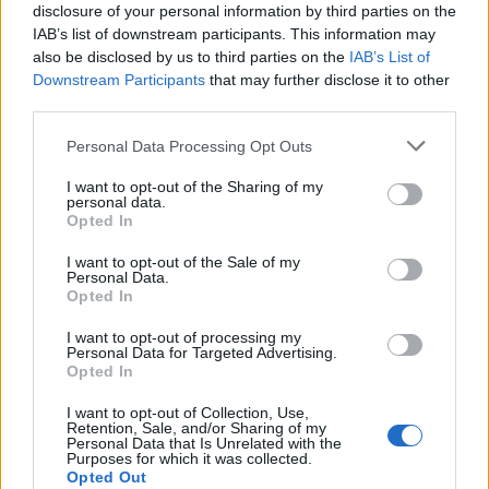
disclosure of your personal information by third parties on the
Continue lendo
IAB’s list of downstream participants. This information may
also be disclosed by us to third parties on the
IAB’s List of
Downstream Participants
that may further disclose it to other
NÃO CLASSIFICADO
third parties.
Please note that this website/app uses one or more Google
Personal Data Processing Opt Outs
services and may gather and store information including but
not limited to your visit or usage behaviour. You may click to
I want to opt-out of the Sharing of my
personal data.
grant or deny consent to Google and its third-party tags to
Opted In
use your data for below specified purposes in below Google
consent section.
I want to opt-out of the Sale of my
Personal Data.
Opted In
I want to opt-out of processing my
Personal Data for Targeted Advertising.
Opted In
Petróleo Brent cai 8.3% e arrasta commodities em agosto de
I want to opt-out of Collection, Use,
2026
Retention, Sale, and/or Sharing of my
Personal Data that Is Unrelated with the
Rafael Oliveira · 6 ago 2026
Purposes for which it was collected.
Opted Out