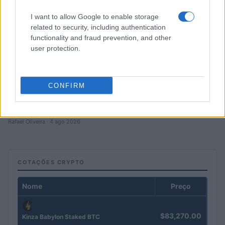
I want to allow Google to enable storage
related to security, including authentication
functionality and fraud prevention, and other
user protection.
CONFIRM
Petróleo Brent cai 8.46% e arrasta commodities em queda
generalizada
Rafael Oliveira · 4 ago 2026
COTAÇÕES CRYPTO
Nome
Preço
$83,270.00
Kinza Babylon Staked BTC