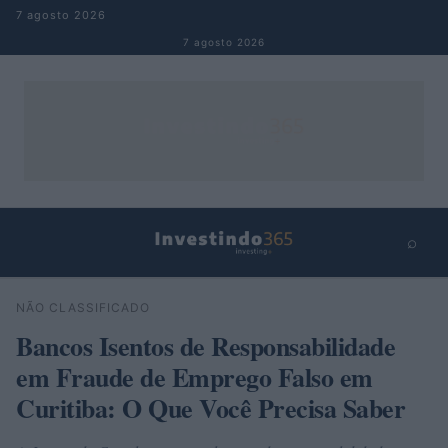
Pular para o conteúdo
7 agosto 2026
7 agosto 2026
⌕
×
⌕
NÃO CLASSIFICADO
Buscar
Bancos Isentos de Responsabilidade
em Fraude de Emprego Falso em
Curitiba: O Que Você Precisa Saber