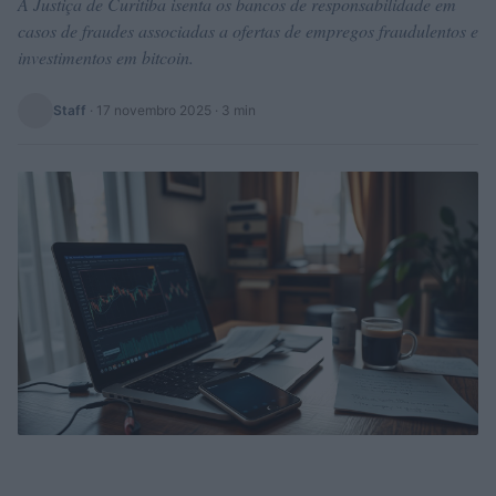
A Justiça de Curitiba isenta os bancos de responsabilidade em
casos de fraudes associadas a ofertas de empregos fraudulentos e
investimentos em bitcoin.
Staff
·
17 novembro 2025
· 3 min