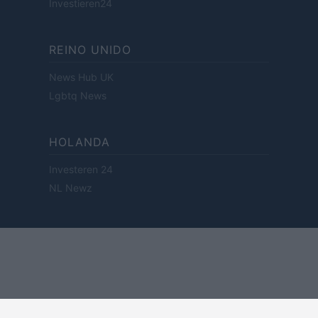
Investieren24
REINO UNIDO
News Hub UK
Lgbtq News
HOLANDA
Investeren 24
NL Newz