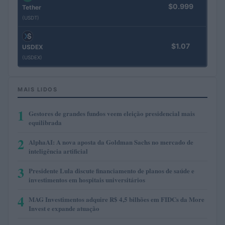
$0.999
Tether
(USDT)
$1.07
USDEX
(USDEX)
MAIS LIDOS
1
Gestores de grandes fundos veem eleição presidencial mais
equilibrada
2
AlphaAI: A nova aposta da Goldman Sachs no mercado de
inteligência artificial
3
Presidente Lula discute financiamento de planos de saúde e
investimentos em hospitais universitários
4
MAG Investimentos adquire R$ 4,5 bilhões em FIDCs da More
Invest e expande atuação