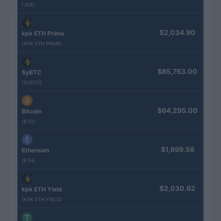
(JDB)
$2,034.90
kpk ETH Prime
(KPK ETH PRIME)
$85,763.00
SyBTC
(SYBTC)
$64,295.00
Bitcoin
(BTC)
$1,899.58
Ethereum
(ETH)
$2,030.62
kpk ETH Yield
(KPK ETH YIELD)