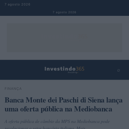
Pular para o conteúdo
7 agosto 2026
7 agosto 2026
⌕
×
⌕
FINANÇA
Buscar
Banca Monte dei Paschi di Siena lança
uma oferta pública na Mediobanca
A oferta pública de câmbio da MPS na Mediobanca pode
revolucionar o setor bancário italiano. Mais