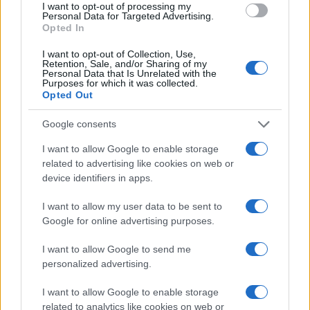
I want to opt-out of processing my
Personal Data for Targeted Advertising.
Opted In
I want to opt-out of Collection, Use,
Retention, Sale, and/or Sharing of my
Personal Data that Is Unrelated with the
Purposes for which it was collected.
Presidente Lula propõe política fiscal séria para reduzir juros e
Opted Out
critica limitações orçamentárias
Rafael Oliveira · 6 ago 2026
Google consents
I want to allow Google to enable storage
FINANÇA
related to advertising like cookies on web or
device identifiers in apps.
I want to allow my user data to be sent to
Google for online advertising purposes.
I want to allow Google to send me
personalized advertising.
I want to allow Google to enable storage
related to analytics like cookies on web or