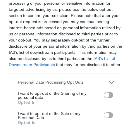
processing of your personal or sensitive information for
targeted advertising by us, please use the below opt-out
section to confirm your selection. Please note that after your
opt-out request is processed you may continue seeing
interest-based ads based on personal information utilized by
us or personal information disclosed to third parties prior to
your opt-out. You may separately opt-out of the further
disclosure of your personal information by third parties on the
IAB’s list of downstream participants. This information may
also be disclosed by us to third parties on the
IAB’s List of
Ouro e dólar sob pressão: como os mercados estão
Downstream Participants
that may further disclose it to other
respondendo às últimas notícias
third parties.
Beatriz Almeida · 6 ago 2026
Please note that this website/app uses one or more Google
Personal Data Processing Opt Outs
services and may gather and store information including but
FINANÇA
not limited to your visit or usage behaviour. You may click to
I want to opt-out of the Sharing of my
personal data.
grant or deny consent to Google and its third-party tags to
Opted In
use your data for below specified purposes in below Google
consent section.
I want to opt-out of the Sale of my
Personal Data.
Opted In