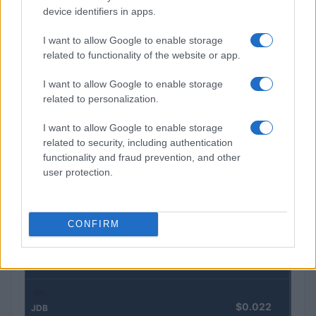
device identifiers in apps.
Gávea Investimentos fecha multimercados e transfere R$ 2
I want to allow Google to enable storage
bilhões para Bradesco Asset
related to functionality of the website or app.
Rafael Oliveira · 5 ago 2026
I want to allow Google to enable storage
related to personalization.
COTAÇÕES CRYPTO
I want to allow Google to enable storage
related to security, including authentication
Nome
Preço
functionality and fraud prevention, and other
user protection.
$83,270.00
Kinza Babylon Staked BTC
(KBTC)
CONFIRM
$4,205.78
Eureka Bridged PAX Gold (Terra
(PAXG)
$0.022
JDB