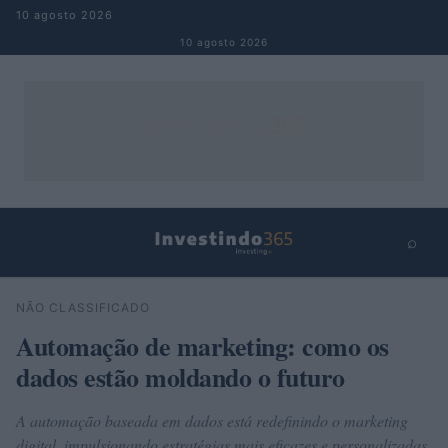
Pular para o conteúdo
10 agosto 2026
10 agosto 2026
⌕
×
⌕
NÃO CLASSIFICADO
Buscar
Automação de marketing: como os
dados estão moldando o futuro
A automação baseada em dados está redefinindo o marketing
digital, impulsionando estratégias mais eficazes e personalizadas.