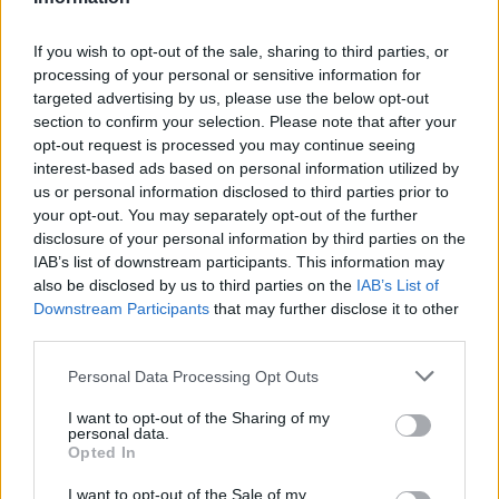
If you wish to opt-out of the sale, sharing to third parties, or
processing of your personal or sensitive information for
targeted advertising by us, please use the below opt-out
section to confirm your selection. Please note that after your
opt-out request is processed you may continue seeing
interest-based ads based on personal information utilized by
us or personal information disclosed to third parties prior to
your opt-out. You may separately opt-out of the further
disclosure of your personal information by third parties on the
IAB’s list of downstream participants. This information may
Plano de governo de Lula: soberania, investimentos e reforma
also be disclosed by us to third parties on the
IAB’s List of
tributária
Downstream Participants
that may further disclose it to other
Rafael Oliveira · 9 ago 2026
third parties.
NÃO CLASSIFICADO
Please note that this website/app uses one or more Google
Personal Data Processing Opt Outs
services and may gather and store information including but
not limited to your visit or usage behaviour. You may click to
I want to opt-out of the Sharing of my
personal data.
grant or deny consent to Google and its third-party tags to
Opted In
use your data for below specified purposes in below Google
consent section.
I want to opt-out of the Sale of my