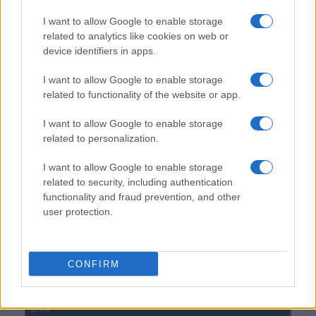
$4,205.78
Eureka Bridged PAX Gold (Terra
I want to allow Google to enable storage
(PAXG)
related to analytics like cookies on web or
device identifiers in apps.
$0.022
JDB
I want to allow Google to enable storage
(JDB)
related to functionality of the website or app.
I want to allow Google to enable storage
$2,034.90
kpk ETH Prime
related to personalization.
(KPK ETH PRIME)
I want to allow Google to enable storage
$85,763.00
related to security, including authentication
SyBTC
functionality and fraud prevention, and other
(SYBTC)
user protection.
$65,067.00
Bitcoin
(BTC)
CONFIRM
$1,918.51
Ethereum
(ETH)