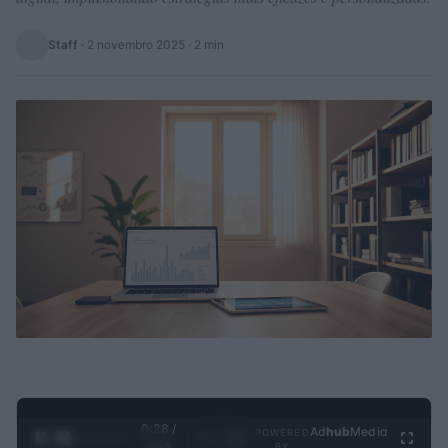
Staff
·
2 novembro 2025
· 2 min
0:29 /
Ad
hub
Media
POWERED
1
/
4
3:55
BY