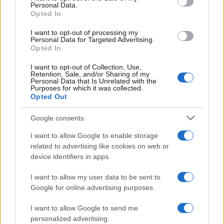
Personal Data.
Opted In
I want to opt-out of processing my
Personal Data for Targeted Advertising.
Opted In
I want to opt-out of Collection, Use,
Retention, Sale, and/or Sharing of my
Redução histórica do desmatamento na Amazônia entre agosto
Personal Data that Is Unrelated with the
de 2026 e julho de 2026
Purposes for which it was collected.
Opted Out
Beatriz Almeida · 7 ago 2026
Google consents
I want to allow Google to enable storage
COTAÇÕES CRYPTO
related to advertising like cookies on web or
device identifiers in apps.
Nome
Preço
I want to allow my user data to be sent to
Google for online advertising purposes.
$83,270.00
Kinza Babylon Staked BTC
(KBTC)
I want to allow Google to send me
personalized advertising.