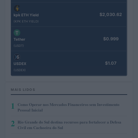
$2,030.62
kpk ETH Yield
(KPK ETH YIELD)
$0.999
Tether
(USDT)
$1.07
USDEX
(USDEX)
MAIS LIDOS
1
Como Operar nos Mercados Financeiros sem Investimento
Pessoal Inicial
2
Rio Grande do Sul destina recursos para fortalecer a Defesa
Civil em Cachoeira do Sul