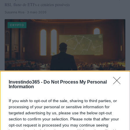
RSI, fluxo de ETFs e cenários possíveis
Susanna Riva · 3 maio 2026
CRYPTO
Investindo365 -
Do Not Process My Personal
Information
Projeto na Alece propõe plataforma com
blockchain para aumentar a transparência no
If you wish to opt-out of the sale, sharing to third parties, or
processing of your personal or sensitive information for
Ceará
targeted advertising by us, please use the below opt-out
A Assembleia Legislativa do Ceará recebeu o PL 278/2026, de Emília
section to confirm your selection. Please note that after your
Pessoa, que propõe uma plataforma baseada em blockchain para
opt-out request is processed you may continue seeing
fortalecer a…