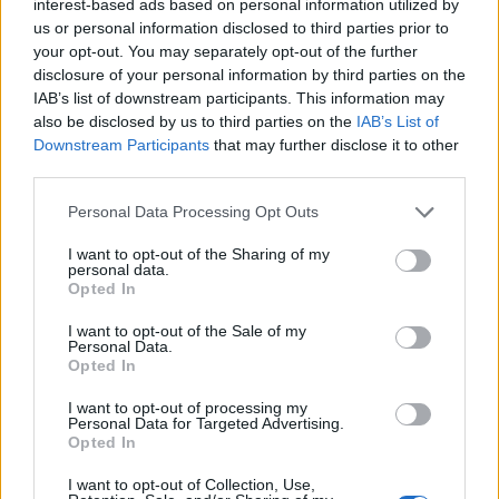
interest-based ads based on personal information utilized by
Susanna Riva · 1 maio 2026
us or personal information disclosed to third parties prior to
your opt-out. You may separately opt-out of the further
disclosure of your personal information by third parties on the
MOEDAS CRIPTOGRÁFICAS
IAB’s list of downstream participants. This information may
also be disclosed by us to third parties on the
IAB’s List of
Downstream Participants
that may further disclose it to other
third parties.
Please note that this website/app uses one or more Google
Personal Data Processing Opt Outs
services and may gather and store information including but
not limited to your visit or usage behaviour. You may click to
I want to opt-out of the Sharing of my
personal data.
grant or deny consent to Google and its third-party tags to
Opted In
use your data for below specified purposes in below Google
consent section.
I want to opt-out of the Sale of my
Recompensa de 1 Bitcoin vai para pesquisador
Personal Data.
que quebrou chave ECC de 15 bits em nuvem
Opted In
quântica
I want to opt-out of processing my
Um teste público quebrou uma chave de ECC de 15 bits em hardware
Personal Data for Targeted Advertising.
Opted In
quântico na nuvem, ganhando 1 Bitcoin e reabrindo o…
Susanna Riva · 24 abr 2026
I want to opt-out of Collection, Use,