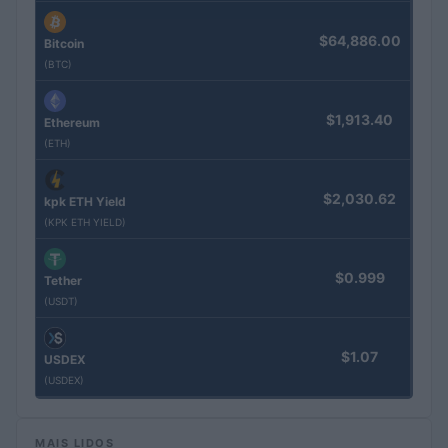
$64,886.00
Bitcoin
(BTC)
$1,913.40
Ethereum
(ETH)
$2,030.62
kpk ETH Yield
(KPK ETH YIELD)
$0.999
Tether
(USDT)
$1.07
USDEX
(USDEX)
MAIS LIDOS