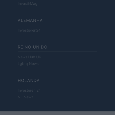
InvestirMag
ALEMANHA
Investieren24
REINO UNIDO
News Hub UK
Lgbtq News
HOLANDA
Investeren 24
NL Newz