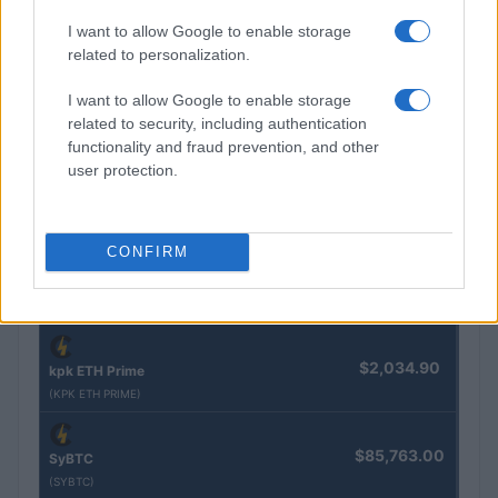
I want to allow Google to enable storage
Nome
Preço
related to personalization.
I want to allow Google to enable storage
$83,270.00
Kinza Babylon Staked BTC
related to security, including authentication
(KBTC)
functionality and fraud prevention, and other
user protection.
$4,205.78
Eureka Bridged PAX Gold (Terra
(PAXG)
CONFIRM
$0.022
JDB
(JDB)
$2,034.90
kpk ETH Prime
(KPK ETH PRIME)
$85,763.00
SyBTC
(SYBTC)