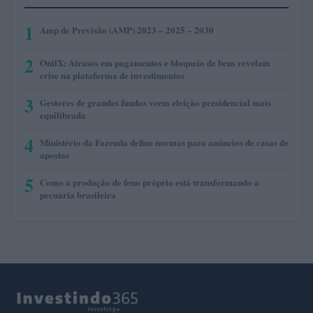
1
Amp de Previsão (AMP) 2023 – 2025 – 2030
2
OnilX: Atrasos em pagamentos e bloqueio de bens revelam
crise na plataforma de investimentos
3
Gestores de grandes fundos veem eleição presidencial mais
equilibrada
4
Ministério da Fazenda define normas para anúncios de casas de
apostas
5
Como a produção de feno próprio está transformando a
pecuária brasileira