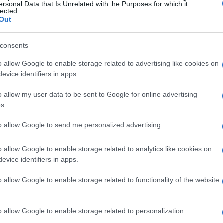
ersonal Data that Is Unrelated with the Purposes for which it
:
DHL fortalece presença no e‑commerce ao
lected.
Out
abrir centros em Cajamar e Brasília
DHL Supply Chain anunciou em 24/04/2026 a abertura de
consents
centros em Cajamar e Brasília, elevando para cinco o
número de unidades do…
o allow Google to enable storage related to advertising like cookies on
Camilla Pellegrini · 25 abr 2026
evice identifiers in apps.
o allow my user data to be sent to Google for online advertising
MOEDAS CRIPTOGRÁFICAS
s.
to allow Google to send me personalized advertising.
o allow Google to enable storage related to analytics like cookies on
evice identifiers in apps.
o allow Google to enable storage related to functionality of the website
pa:
Regulação de criptoativos reforça
rastreamento e aumenta controle sobre
o allow Google to enable storage related to personalization.