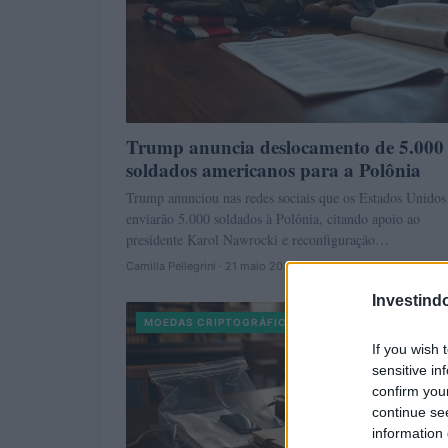
Trump anuncia deslocamento de 5.000
soldados americanos para a Polônia
Trump anunciou nas redes sociais que os Estados Unidos
enviarão 5.000 soldados à Polônia, citando apoio ao
presidente Karol Nawrocki e reconfiguração…
Camilla Pellegrini · 21 maio 2026
Investind
MOEDAS CRIPTOGRÁFICAS
If you wish 
sensitive in
confirm you
continue se
information 