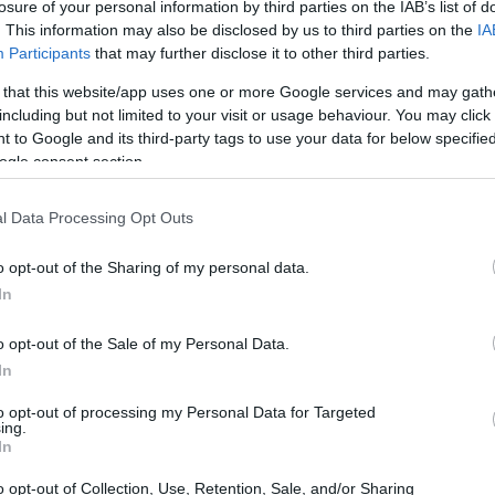
losure of your personal information by third parties on the IAB’s list of
. This information may also be disclosed by us to third parties on the
IA
Participants
that may further disclose it to other third parties.
ão
SPX Capital reestrutura fundos
 that this website/app uses one or more Google services and may gath
multimercado para reduzir custos e
including but not limited to your visit or usage behaviour. You may click 
recuperar desempenho
 to Google and its third-party tags to use your data for below specifi
ogle consent section.
SPX Capital inicia mudanças profundas para ajustar custos e
buscar recuperação de desempenho após anos difíceis;
fechamento em Londres e alteração societária…
l Data Processing Opt Outs
Camilla Pellegrini · 8 maio 2026
o opt-out of the Sharing of my personal data.
In
NEWS
o opt-out of the Sale of my Personal Data.
In
to opt-out of processing my Personal Data for Targeted
ing.
In
o opt-out of Collection, Use, Retention, Sale, and/or Sharing