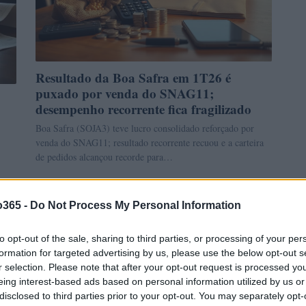
Resultado da Boa Safra em 1T26 é
puxado por venda do SNAG11;
desempenho recorrente fica fragilizado
Boa Safra (SOJA3) teve lucro consolidado reforçado por
venda do SNAG11; resultado recorrente recuou e a carteira
de pedidos alcançou recorde para…
Camilla Pellegrini · 14 maio 2026
o365 -
Do Not Process My Personal Information
INVESTIMENTOS
to opt-out of the sale, sharing to third parties, or processing of your per
formation for targeted advertising by us, please use the below opt-out s
r selection. Please note that after your opt-out request is processed y
eing interest-based ads based on personal information utilized by us or
disclosed to third parties prior to your opt-out. You may separately opt-