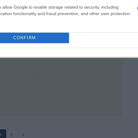
operações
io
o allow Google to enable storage related to security, including
n
Nova regulação eleva exigências de identificação e registro
cation functionality and fraud prevention, and other user protection.
de informações, limitando o uso de criptoativos para
ocultação de recursos
Camilla Pellegrini · 21 abr 2026
CONFIRM
1
2
→