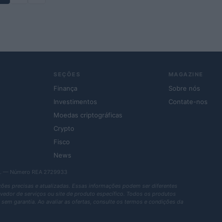
SEÇÕES
MAGAZINE
Finança
Sobre nós
Investimentos
Contate-nos
Moedas criptográficas
Crypto
Fisco
News
r.l. — Número REA 2729933
es precisas e atualizadas. Essas informações podem ser diferentes
rovedor de serviços ou site de produto específico. Todos os produtos
sem garantia. Ao avaliar as ofertas, consulte os termos e condições da