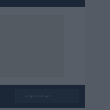
⌕
Buscar