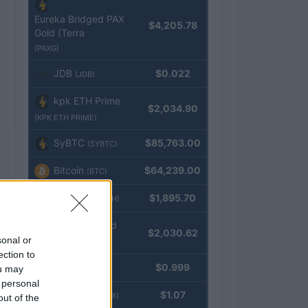
Eureka Bridged PAX
$4,205.78
Gold (Terra
(PAXG)
JDB
$0.022
(JDB)
kpk ETH Prime
$2,034.90
(KPK ETH PRIME)
SyBTC
$85,763.00
(SYBTC)
Bitcoin
$64,239.00
(BTC)
Ethereum
$1,895.70
(ETH)
kpk ETH Yield
$2,030.62
sonal or
(KPK ETH YIELD)
ection to
Tether
$0.999
ou may
(USDT)
 personal
USDEX
$1.07
(USDEX)
out of the