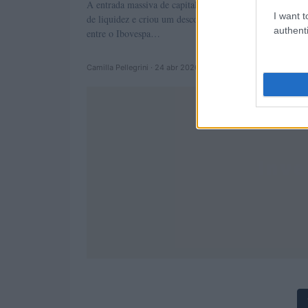
A entrada massiva de capital estrangeiro ampliou o prêm
I want t
de liquidez e criou um descolamento de preço e valuatio
authenti
entre o Ibovespa…
Camilla Pellegrini · 24 abr 2026