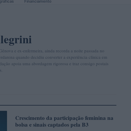
gráficas
Financiamento
legrini
 Gênova e ex-enfermeira, ainda recorda a noite passada no
rdarena quando decidiu converter a experiência clínica em
edação apoia uma abordagem rigorosa e traz consigo postais
s.
Crescimento da participação feminina na
INVESTIMENTOS
bolsa e sinais captados pela B3