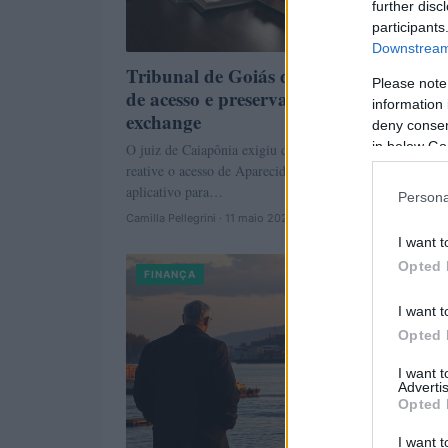
further disc
participants
Downstream 
Tribunal de Goiás determina restauraç
Please note
de acesso e preservação de provas pela
information 
exchange
deny consent
in below Go
O juiz de Caiapônia exigiu que a Ether Exchange Ltda
reative o acesso de Aparecida e conserve os dados do
aplicativo para…
Persona
Camilla Pellegrini · 11 maio 2026
I want t
Opted 
FINANÇA
I want t
Opted 
I want 
Advertis
Opted 
I want t