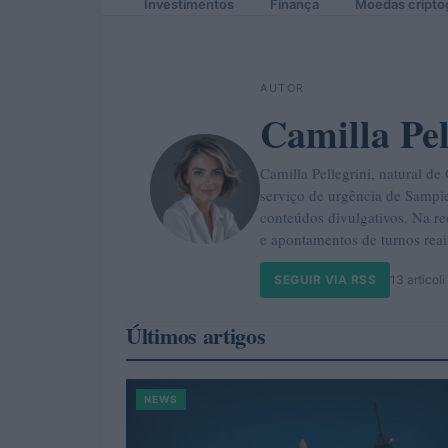
Investimentos
Finança
Moedas cripto
AUTOR
Camilla Pel
Camilla Pellegrini, natural de
serviço de urgência de Sampie
conteúdos divulgativos. Na r
e apontamentos de turnos reai
SEGUIR VIA RSS
13 articoli
Últimos artigos
NEWS