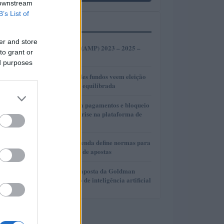
 downstream
B’s List of
MAIS LIDOS
er and store
1
Amp de Previsão (AMP) 2023 – 2025 –
to grant or
2030
ed purposes
2
Gestores de grandes fundos veem eleição
presidencial mais equilibrada
3
OnilX: Atrasos em pagamentos e bloqueio
de bens revelam crise na plataforma de
investimentos
4
Ministério da Fazenda define normas para
anúncios de casas de apostas
5
AlphaAI: A nova aposta da Goldman
Sachs no mercado de inteligência artificial