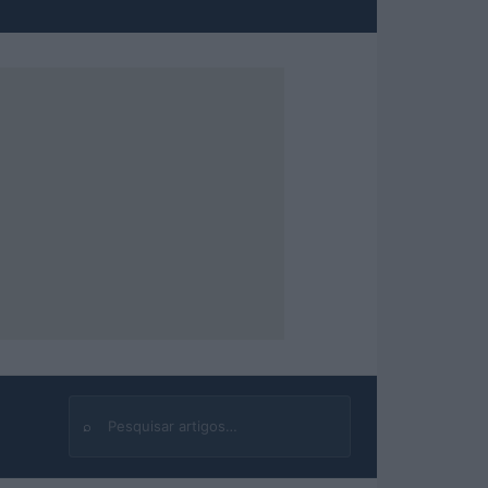
⌕
Buscar