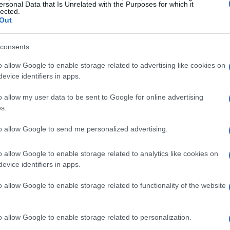
ersonal Data that Is Unrelated with the Purposes for which it
lected.
Out
consents
o allow Google to enable storage related to advertising like cookies on
evice identifiers in apps.
o allow my user data to be sent to Google for online advertising
s.
to allow Google to send me personalized advertising.
eis
o allow Google to enable storage related to analytics like cookies on
la são os mais acessíveis, com custos de 1.724 euros
evice identifiers in apps.
rário, Livigno e Cortina d’Ampezzo estão entre as
o allow Google to enable storage related to functionality of the website
o allow Google to enable storage related to personalization.
ento médio, algumas cidades como Cortina e