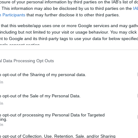
losure of your personal information by third parties on the IAB’s list of
emana de esqui
. This information may also be disclosed by us to third parties on the
IA
Participants
that may further disclose it to other third parties.
rdadeira sangria para os entusiastas do esqui, com
 that this website/app uses one or more Google services and may gath
as. De acordo com a última pesquisa da
including but not limited to your visit or usage behaviour. You may click 
 to Google and its third-party tags to use your data for below specifi
14%
 esqui na virada do Ano Novo aumentou
em relação
ogle consent section.
3.125 euros
m um orçamento médio de
para a estadia de
madas, como Bormio, Madonna di Campiglio,
l Data Processing Opt Outs
o opt-out of the Sharing of my personal data.
In
o opt-out of the Sale of my Personal Data.
In
to opt-out of processing my Personal Data for Targeted
ing.
In
o opt-out of Collection, Use, Retention, Sale, and/or Sharing