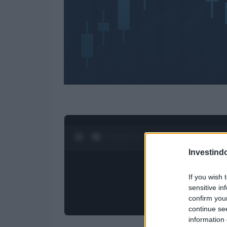
0:27 / 3:55
1
/
4
Investind
If you wish 
sensitive in
confirm you
continue se
information 