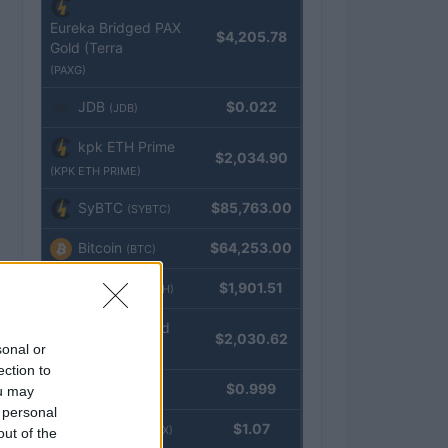
Eureka Bridged PAX
$4,205.78
Gold (Terra
(PAXG)
JDB
$0.022
(JDB)
kpk ETH Prime
$2,034.90
(KPK ETH PRIME)
SyBTC
$85,763.00
(SYBTC)
Bitcoin
$64,253.00
(BTC)
Ethereum
$1,901.51
(ETH)
kpk ETH Yield
$2,030.62
sonal or
(KPK ETH YIELD)
ection to
Tether
$0.999
ou may
(USDT)
 personal
USDEX
$1.07
(USDEX)
out of the