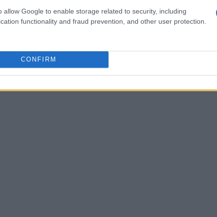
geira queda nos custos em relação ao ano passado,
o allow Google to enable storage related to security, including
cation functionality and fraud prevention, and other user protection.
CONFIRM