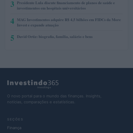
3
Presidente Lula discute financiamento de planos de saúde e
investimentos em hospitais universitários
4
MAG Investimentos adquire R$ 4,5 bilhões em FIDCs da More
Invest e expande atuação
5
David Ortiz: biografia, família, salário e bens
O novo portal para o mundo das finanças. Insights,
notícias, comparações e estatísticas.
SEÇÕES
Finança