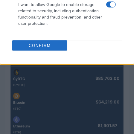
I want to allow Google to enable storage
$4,205.78
Eureka Bridged PAX Gold (Terra
related to security, including authentication
(PAXG)
functionality and fraud prevention, and other
user protection.
$0.022
JDB
(JDB)
CONFIRM
$2,034.90
kpk ETH Prime
(KPK ETH PRIME)
$85,763.00
SyBTC
(SYBTC)
$64,219.00
Bitcoin
(BTC)
$1,901.57
Ethereum
(ETH)