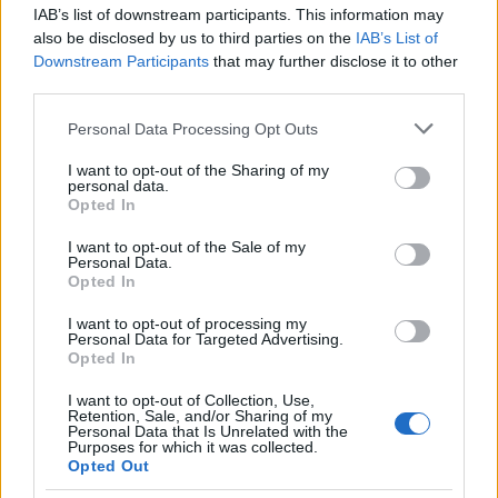
IAB’s list of downstream participants. This information may
also be disclosed by us to third parties on the
IAB’s List of
Downstream Participants
that may further disclose it to other
third parties.
Please note that this website/app uses one or more Google
Personal Data Processing Opt Outs
services and may gather and store information including but
not limited to your visit or usage behaviour. You may click to
I want to opt-out of the Sharing of my
personal data.
grant or deny consent to Google and its third-party tags to
Opted In
use your data for below specified purposes in below Google
consent section.
I want to opt-out of the Sale of my
Personal Data.
Ouro e dólar sob pressão: como os mercados estão
Opted In
respondendo às últimas notícias
Beatriz Almeida · 6 ago 2026
I want to opt-out of processing my
Personal Data for Targeted Advertising.
Opted In
FINANÇA
I want to opt-out of Collection, Use,
Retention, Sale, and/or Sharing of my
Personal Data that Is Unrelated with the
Purposes for which it was collected.
Opted Out