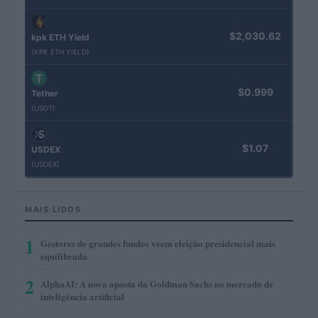
$2,030.62
kpk ETH Yield
(KPK ETH YIELD)
$0.999
Tether
(USDT)
$1.07
USDEX
(USDEX)
MAIS LIDOS
1
Gestores de grandes fundos veem eleição presidencial mais
equilibrada
2
AlphaAI: A nova aposta da Goldman Sachs no mercado de
inteligência artificial