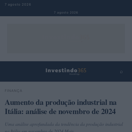
Pular para o conteúdo
7 agosto 2026
7 agosto 2026
⌕
×
⌕
FINANÇA
Buscar
Aumento da produção industrial na
Itália: análise de novembro de 2024
Uma análise aprofundada da tendência da produção industrial
na Itália em novembro de 2024 Mais