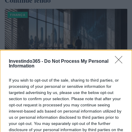
FINANÇA
Investindo365 -
Do Not Process My Personal
Information
If you wish to opt-out of the sale, sharing to third parties, or
processing of your personal or sensitive information for
targeted advertising by us, please use the below opt-out
Autoridades do Fed avaliam impacto dos investimentos
section to confirm your selection. Please note that after your
acelerados em inteligência artificial
opt-out request is processed you may continue seeing
Beatriz Almeida · 7 ago 2026
interest-based ads based on personal information utilized by
us or personal information disclosed to third parties prior to
FINANÇA
your opt-out. You may separately opt-out of the further
disclosure of your personal information by third parties on the