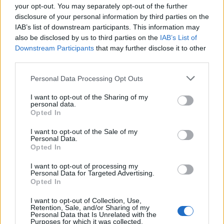
your opt-out. You may separately opt-out of the further
Bruno Costa · 5 ago 2026
disclosure of your personal information by third parties on the
IAB’s list of downstream participants. This information may
NEWS
also be disclosed by us to third parties on the
IAB’s List of
Downstream Participants
that may further disclose it to other
third parties.
Please note that this website/app uses one or more Google
Personal Data Processing Opt Outs
services and may gather and store information including but
not limited to your visit or usage behaviour. You may click to
I want to opt-out of the Sharing of my
personal data.
grant or deny consent to Google and its third-party tags to
Opted In
use your data for below specified purposes in below Google
consent section.
I want to opt-out of the Sale of my
Personal Data.
Opted In
I want to opt-out of processing my
O impacto de Homem-Aranha: Um Novo Dia nas bilheterias e
Personal Data for Targeted Advertising.
na cultura pop
Opted In
Rafael Oliveira · 2 ago 2026
I want to opt-out of Collection, Use,
Retention, Sale, and/or Sharing of my
NEWS
Personal Data that Is Unrelated with the
Purposes for which it was collected.