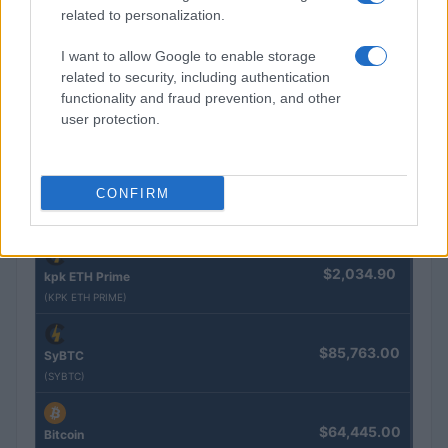
related to personalization.
$83,270.00
Kinza Babylon Staked BTC
I want to allow Google to enable storage
(KBTC)
related to security, including authentication
functionality and fraud prevention, and other
$4,205.78
Eureka Bridged PAX Gold (Terra
user protection.
(PAXG)
CONFIRM
$0.022
JDB
(JDB)
$2,034.90
kpk ETH Prime
(KPK ETH PRIME)
$85,763.00
SyBTC
(SYBTC)
$64,445.00
Bitcoin