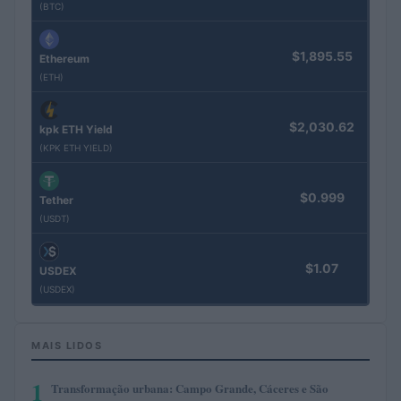
(BTC)
$1,895.55
Ethereum
(ETH)
$2,030.62
kpk ETH Yield
(KPK ETH YIELD)
$0.999
Tether
(USDT)
$1.07
USDEX
(USDEX)
MAIS LIDOS
1
Transformação urbana: Campo Grande, Cáceres e São