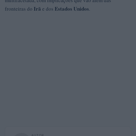
multifacetada, com implicações que vão além das
Irã
Estados Unidos
fronteiras do
e dos
.
AUTOR