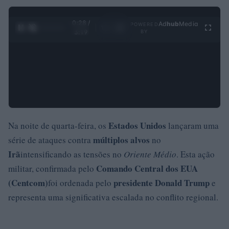
0:29 /
Ad
hub
Media
POWERED
1
/
4
3:19
BY
Estados Unidos
Na noite de quarta-feira, os
lançaram uma
múltiplos alvos
série de ataques contra
no
Irã
intensificando as tensões no
Oriente Médio
. Esta ação
Comando Central dos EUA
militar, confirmada pelo
(Centcom)
presidente Donald Trump
foi ordenada pelo
e
representa uma significativa escalada no conflito regional.