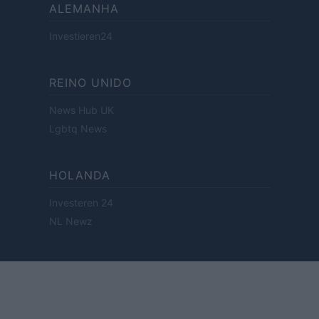
ALEMANHA
Investieren24
REINO UNIDO
News Hub UK
Lgbtq News
HOLANDA
Investeren 24
NL Newz