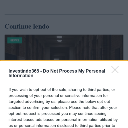
Continue lendo
NEWS
Investindo365 -
Do Not Process My Personal
Information
If you wish to opt-out of the sale, sharing to third parties, or
processing of your personal or sensitive information for
targeted advertising by us, please use the below opt-out
section to confirm your selection. Please note that after your
opt-out request is processed you may continue seeing
Pesquisas eleitorais mostram Lula à frente de Flávio Bolsonaro
interest-based ads based on personal information utilized by
nas intenções de voto
us or personal information disclosed to third parties prior to