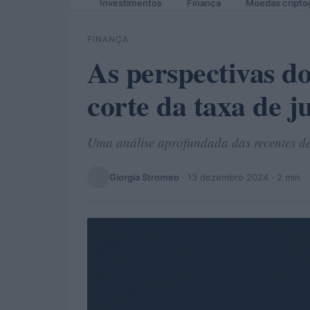
Investimentos
Finança
Moedas cripto
FINANÇA
As perspectivas d
corte da taxa de j
Uma análise aprofundada das recentes d
Giorgia Stromeo
·
13 dezembro 2024
· 2 min