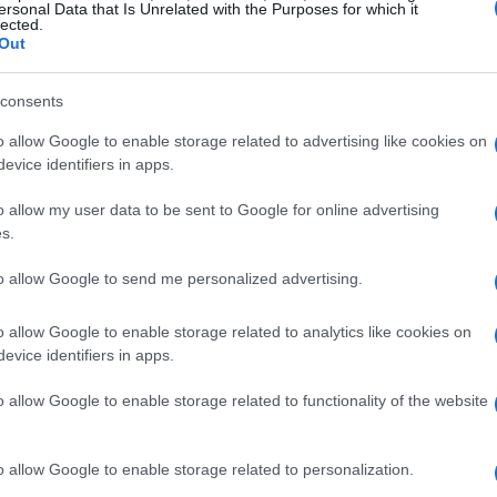
ersonal Data that Is Unrelated with the Purposes for which it
lected.
Out
consents
o allow Google to enable storage related to advertising like cookies on
evice identifiers in apps.
xpectativas futuras
o allow my user data to be sent to Google for online advertising
s.
reunião, o BCE removeu a referência a uma política
to allow Google to send me personalized advertising.
nte de dados”. Isso significa que as decisões futuras
ados, e não em um plano predefinido. Christine
o allow Google to enable storage related to analytics like cookies on
portância de monitorar o desempenho do euro e deixou
evice identifiers in apps.
s taxas
o allow Google to enable storage related to functionality of the website
o allow Google to enable storage related to personalization.