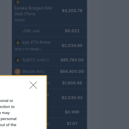
Eureka Bridged PAX
$4,205.78
Gold (Terra
(PAXG)
JDB
$0.022
(JDB)
kpk ETH Prime
$2,034.90
(KPK ETH PRIME)
SyBTC
$85,763.00
(SYBTC)
Bitcoin
$64,400.00
(BTC)
Ethereum
$1,906.66
(ETH)
kpk ETH Yield
$2,030.62
sonal or
(KPK ETH YIELD)
ection to
Tether
$0.999
ou may
(USDT)
 personal
USDEX
$1.07
(USDEX)
out of the