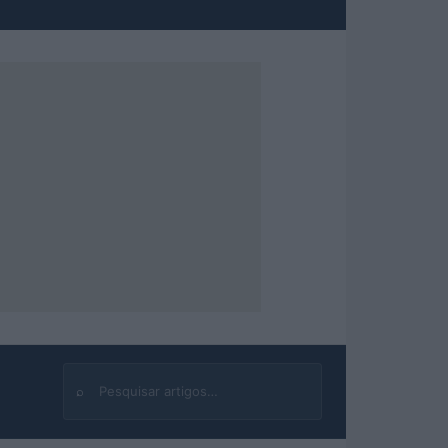
⌕
Buscar