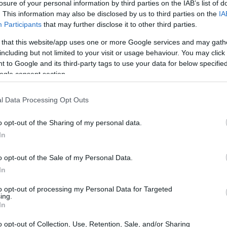
losure of your personal information by third parties on the IAB’s list of
. This information may also be disclosed by us to third parties on the
IA
 recentemente um novo corte nas taxas de juros,
Participants
that may further disclose it to other third parties.
ecisão, a quarta deste ano, foi tomada em um contexto
 that this website/app uses one or more Google services and may gath
a zona do euro. Os analistas agora se perguntam como
including but not limited to your visit or usage behaviour. You may click 
 to Google and its third-party tags to use your data for below specifi
ária e quais serão as consequências para a
ogle consent section.
l Data Processing Opt Outs
o opt-out of the Sharing of my personal data.
In
o opt-out of the Sale of my Personal Data.
In
to opt-out of processing my Personal Data for Targeted
ing.
In
o opt-out of Collection, Use, Retention, Sale, and/or Sharing