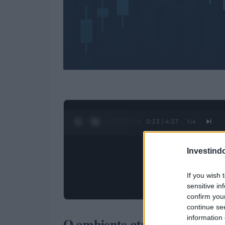
0:25 / 4:27
1
/
4
Investind
If you wish 
sensitive in
confirm you
continue se
information 
O ambiente atual da política