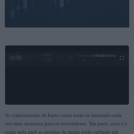
0:29 /
Ad
hub
Media
POWERED
1
/
4
3:19
BY
As criptomoedas de baixo custo estão se tornando cada
vez mais atraentes para os investidores. Em parte, essa é a
razão pela qual as moedas de meme estão subindo em