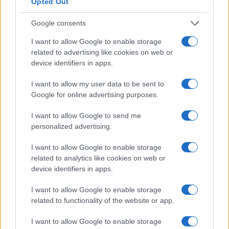
Opted Out
mais novos cresceram mais rápido.
Google consents
Dito isto, Lúmens estelares é uma das altcoins mais fortes,
I want to allow Google to enable storage
abaixo de US $ 1 hoje.
related to advertising like cookies on web or
device identifiers in apps.
Ele tem como alvo o mesmo mercado que o XRP, mas do
I want to allow my user data to be sent to
jeito que as coisas estão, ele tem melhores
Google for online advertising purposes.
perspectivas. Isso porque, ao contrárioXRPque é apoiado
I want to allow Google to send me
por uma empresa, Stellar é apoiado por uma
personalized advertising.
fundação. Isso significa que não há risco de alguma vez
ser declarado segurança ilegal e as questões legais
I want to allow Google to enable storage
related to analytics like cookies on web or
resultantes.
device identifiers in apps.
O Stellar também está protegido contra regulamentações
I want to allow Google to enable storage
anti-lavagem de dinheiro que são bastante rígidas para
related to functionality of the website or app.
todos os participantes do setor bancário. Isso porque o
I want to allow Google to enable storage
Stellar possui um recurso KYC como parte de seu