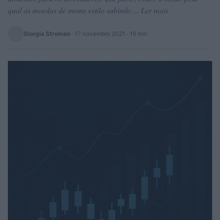
qual as moedas de meme estão subindo ... Ler mais
Giorgia Stromeo
·
17 novembro 2021
· 16 min