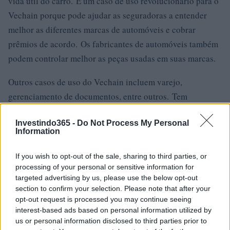
vida útil do carro. É um caso de uso revolucionário para o
Vechain porque pode ajudar as seguradoras a entender
melhor as diferentes marcas de automóveis e cobrar
prêmios de acordo. Os fabricantes de automóveis também
podem controlar melhor as peças usadas em suas marcas.
Outros casos de uso do Vechain incluem varejo,
gerenciamento de documentos, entre outros. Tem
potencial para ser adotado em qualquer aspecto da cadeia
Investindo365 -
Do Not Process My Personal
de abastecimento global.
Information
Considerando que o VET é o token nativo dessa
If you wish to opt-out of the sale, sharing to third parties, or
blockchain, conclui-se que seu potencial para apreciação
processing of your personal or sensitive information for
de valor à medida que a adoção cresce é alto. Com tal
targeted advertising by us, please use the below opt-out
section to confirm your selection. Please note that after your
potencial, não é surpreendente que tenha apresentado um
opt-out request is processed you may continue seeing
desempenho excepcionalmente bom durante todo o ano de
interest-based ads based on personal information utilized by
2021. No acumulado do ano, o Vechain subiu 1313%.
us or personal information disclosed to third parties prior to