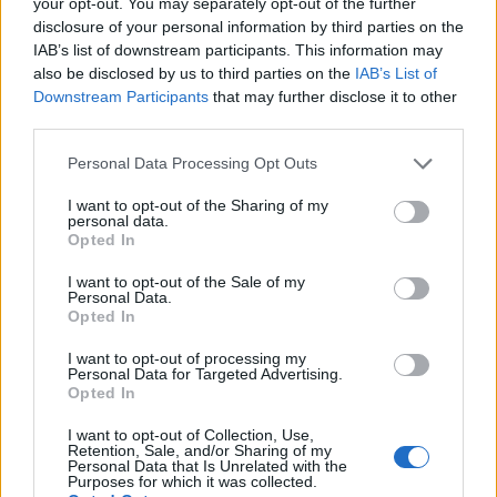
your opt-out. You may separately opt-out of the further
disclosure of your personal information by third parties on the
No futuro, os analistas também têm algumas expectativas
IAB’s list of downstream participants. This information may
muito boas para essa criptografia. Eles estão projetando
also be disclosed by us to third parties on the
IAB’s List of
que até 2023, esta criptografia poderia ser negociado a $
Downstream Participants
that may further disclose it to other
third parties.
0,44. Isso representa um aumento de 182% em relação ao
preço atual.
Please note that this website/app uses one or more Google
Personal Data Processing Opt Outs
services and may gather and store information including but
As projeções são ainda melhores a longo prazo. Os
not limited to your visit or usage behaviour. You may click to
I want to opt-out of the Sharing of my
personal data.
grant or deny consent to Google and its third-party tags to
analistas acreditam queVechainpoderia ser negociado a $
Opted In
use your data for below specified purposes in below Google
0,69 em 2025. Esse é um aumento de preço potencial de
consent section.
I want to opt-out of the Sale of my
342%. Com base nessas projeções, faz sentido comprá-lo
Personal Data.
Opted In
agora.
I want to opt-out of processing my
Personal Data for Targeted Advertising.
Estelar (
XLM
)
Opted In
Stellar costumava ser uma das 10 principais criptomoedas,
I want to opt-out of Collection, Use,
Retention, Sale, and/or Sharing of my
mas desde então caiu abaixo das 20 principais. No entanto,
Personal Data that Is Unrelated with the
Purposes for which it was collected.
ela não caiu porque perdeu valor, mas porque projetos